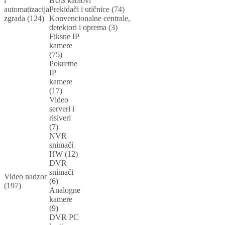
i
BUS kablovi
automatizacija
Prekidači i utičnice (74)
zgrada (124)
Konvencionalne centrale,
detektori i oprema (3)
Fiksne IP
kamere
(75)
Pokretne
IP
kamere
(17)
Video
serveri i
risiveri
(7)
NVR
snimači
HW (12)
DVR
snimači
Video nadzor
(6)
(197)
Analogne
kamere
(9)
DVR PC