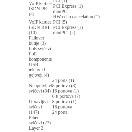
PCI (1)
VoIP kartice
PCI Express (1)
ISDN PRI
miniPCI
(4)
HW echo cancelation (1)
VoIP kartice
PCI (5)
ISDN BRI
PCI Express (1)
(10)
miniPCI (2)
Failover
kutije (3)
PoE svičevi
PoE
komponente
USB
telefoni i
gejtveji (4)
24 porta (1)
Neupravljivi
8 portova (8)
svičevi (84)
16 portova (1)
6-8 portova (7)
Upravljivi
8 portova (1)
svičevi
16 portova
(147)
24 porta
Fiber
svičevi (27)
Layer 3