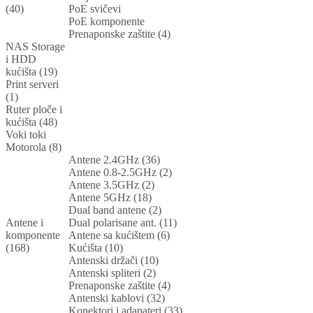
(40)
PoE svičevi
PoE komponente
Prenaponske zaštite (4)
NAS Storage
i HDD
kućišta (19)
Print serveri
(1)
Ruter ploče i
kućišta (48)
Voki toki
Motorola (8)
Antene 2.4GHz (36)
Antene 0.8-2.5GHz (2)
Antene 3.5GHz (2)
Antene 5GHz (18)
Dual band antene (2)
Antene i
Dual polarisane ant. (11)
komponente
Antene sa kućištem (6)
(168)
Kućišta (10)
Antenski držači (10)
Antenski spliteri (2)
Prenaponske zaštite (4)
Antenski kablovi (32)
Konektori i adapateri (33)