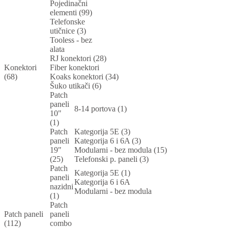
Pojedinačni
elementi (99)
Telefonske
utičnice (3)
Tooless - bez
alata
RJ konektori (28)
Konektori
Fiber konektori
(68)
Koaks konektori (34)
Šuko utikači (6)
Patch
paneli
8-14 portova (1)
10"
(1)
Patch
Kategorija 5E (3)
paneli
Kategorija 6 i 6A (3)
19"
Modularni - bez modula (15)
(25)
Telefonski p. paneli (3)
Patch
Kategorija 5E (1)
paneli
Kategorija 6 i 6A
nazidni
Modularni - bez modula
(1)
Patch
Patch paneli
paneli
(112)
combo