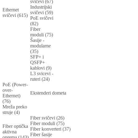
svičevi (67)
Industrijski
Ethernet
svičevi (59)
svičevi (615)
PoE svičevi
(82)
Fiber
moduli (75)
Šasije -
modularne
(35)
SFP+ i
QSFP+
kablovi (9)
L3 svicevi -
ruteri (24)
PoE (Power-
over-
Ekstenderi dometa
Ethernet)
(76)
Mreža preko
struje (4)
Fiber svičevi (26)
Fiber moduli (75)
Fiber optička
Fiber konverteri (37)
aktivna
Fiber šasije
oprema (143)