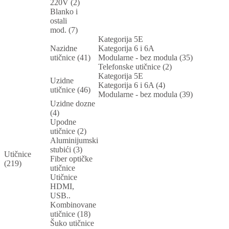
220V (2)
Blanko i
ostali
mod. (7)
Kategorija 5E
Nazidne
Kategorija 6 i 6A
utičnice (41)
Modularne - bez modula (35)
Telefonske utičnice (2)
Kategorija 5E
Uzidne
Kategorija 6 i 6A (4)
utičnice (46)
Modularne - bez modula (39)
Uzidne dozne
(4)
Upodne
utičnice (2)
Aluminijumski
stubići (3)
Utičnice
Fiber optičke
(219)
utičnice
Utičnice
HDMI,
USB..
Kombinovane
utičnice (18)
Šuko utičnice