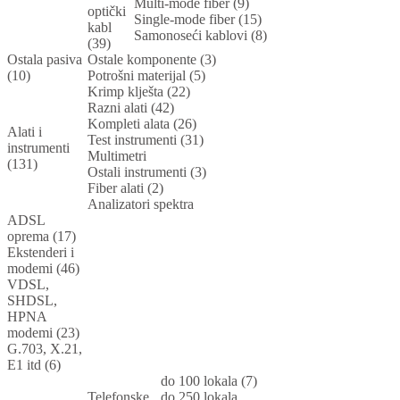
Multi-mode fiber (9)
optički
Single-mode fiber (15)
kabl
Samonoseći kablovi (8)
(39)
Ostala pasiva
Ostale komponente (3)
(10)
Potrošni materijal (5)
Krimp klješta (22)
Razni alati (42)
Kompleti alata (26)
Alati i
Test instrumenti (31)
instrumenti
Multimetri
(131)
Ostali instrumenti (3)
Fiber alati (2)
Analizatori spektra
ADSL
oprema (17)
Ekstenderi i
modemi (46)
VDSL,
SHDSL,
HPNA
modemi (23)
G.703, X.21,
E1 itd (6)
do 100 lokala (7)
Telefonske
do 250 lokala