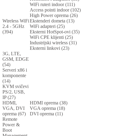
WiFi ruteri indoor (111)
Access pointi indoor (102)
High Power oprema (26)
Wireless WiFi
Ekstenderi dometa (13)
2.4 - 5GHz
WiFi adapteri (25)
(394)
Eksterni HotSpot-ovi (35)
WiFi CPE klijenti (25)
Industrijski wireless (31)
Eksterni linkovi (23)
3G, LTE,
GSM, EDGE
(54)
Serveri x86 i
komponente
(14)
KVM svičevi
PS/2, USB,
IP (27)
HDMI,
HDMI oprema (38)
VGA, DVI
VGA oprema (18)
oprema (67)
DVI oprema (11)
Remote
Power &
Boot
Management