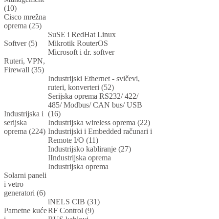
(10)
Cisco mrežna
oprema (25)
SuSE i RedHat Linux
Softver (5)
Mikrotik RouterOS
Microsoft i dr. softver
Ruteri, VPN,
Firewall (35)
Industrijski Ethernet - svičevi,
ruteri, konverteri (52)
Serijska oprema RS232/ 422/
485/ Modbus/ CAN bus/ USB
Industrijska i
(16)
serijska
Industrijska wireless oprema (22)
oprema (224)
Industrijski i Embedded računari i
Remote I/O (11)
Industrijsko kabliranje (27)
IIndustrijska oprema
Industrijska oprema
Solarni paneli
i vetro
generatori (6)
iNELS CIB (31)
Pametne kuće
RF Control (9)