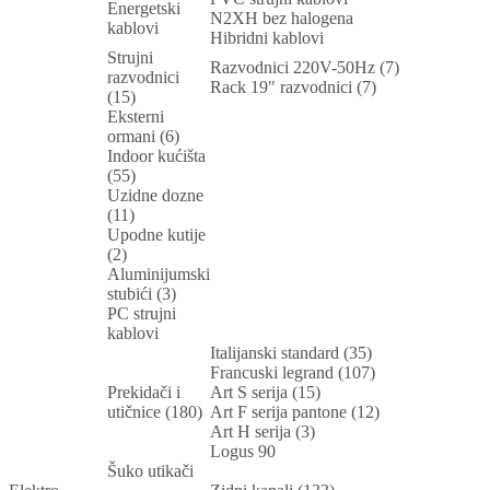
Energetski
N2XH bez halogena
kablovi
Hibridni kablovi
Strujni
Razvodnici 220V-50Hz (7)
razvodnici
Rack 19" razvodnici (7)
(15)
Eksterni
ormani (6)
Indoor kućišta
(55)
Uzidne dozne
(11)
Upodne kutije
(2)
Aluminijumski
stubići (3)
PC strujni
kablovi
Italijanski standard (35)
Francuski legrand (107)
Prekidači i
Art S serija (15)
utičnice (180)
Art F serija pantone (12)
Art H serija (3)
Logus 90
Šuko utikači