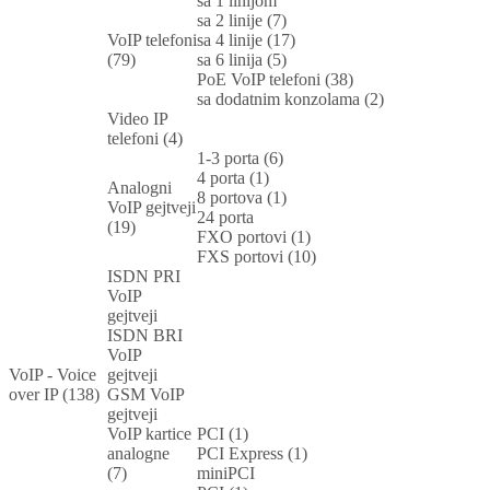
sa 1 linijom
sa 2 linije (7)
VoIP telefoni
sa 4 linije (17)
(79)
sa 6 linija (5)
PoE VoIP telefoni (38)
sa dodatnim konzolama (2)
Video IP
telefoni (4)
1-3 porta (6)
4 porta (1)
Analogni
8 portova (1)
VoIP gejtveji
24 porta
(19)
FXO portovi (1)
FXS portovi (10)
ISDN PRI
VoIP
gejtveji
ISDN BRI
VoIP
VoIP - Voice
gejtveji
over IP (138)
GSM VoIP
gejtveji
VoIP kartice
PCI (1)
analogne
PCI Express (1)
(7)
miniPCI