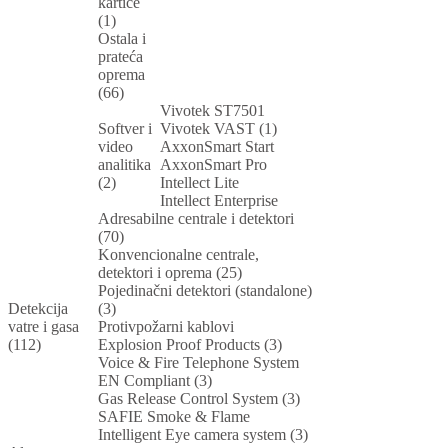
kartice
(1)
Ostala i
prateća
oprema
(66)
Vivotek ST7501
Softver i
Vivotek VAST (1)
video
AxxonSmart Start
analitika
AxxonSmart Pro
(2)
Intellect Lite
Intellect Enterprise
Adresabilne centrale i detektori
(70)
Konvencionalne centrale,
detektori i oprema (25)
Pojedinačni detektori (standalone)
Detekcija
(3)
vatre i gasa
Protivpožarni kablovi
(112)
Explosion Proof Products (3)
Voice & Fire Telephone System
EN Compliant (3)
Gas Release Control System (3)
SAFIE Smoke & Flame
Intelligent Eye camera system (3)