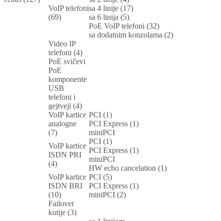
VoIP telefoni
sa 4 linije (17)
(69)
sa 6 linija (5)
PoE VoIP telefoni (32)
sa dodatnim konzolama (2)
Video IP
telefoni (4)
PoE svičevi
PoE
komponente
USB
telefoni i
gejtveji (4)
VoIP kartice
PCI (1)
analogne
PCI Express (1)
(7)
miniPCI
PCI (1)
VoIP kartice
PCI Express (1)
ISDN PRI
miniPCI
(4)
HW echo cancelation (1)
VoIP kartice
PCI (5)
ISDN BRI
PCI Express (1)
(10)
miniPCI (2)
Failover
kutije (3)