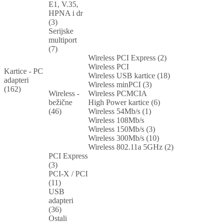
E1, V.35,
HPNA i dr
(3)
Serijske
multiport
(7)
Wireless PCI Express (2)
Wireless PCI
Kartice - PC
Wireless USB kartice (18)
adapteri
Wireless minPCI (3)
(162)
Wireless -
Wireless PCMCIA
bežične
High Power kartice (6)
(46)
Wireless 54Mb/s (1)
Wireless 108Mb/s
Wireless 150Mb/s (3)
Wireless 300Mb/s (10)
Wireless 802.11a 5GHz (2)
PCI Express
(3)
PCI-X / PCI
(11)
USB
adapteri
(36)
Ostali