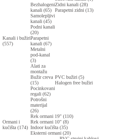
Bezhalogeni
Zidni kanali (28)
kanali (65)
Parapetni zidni (13)
Samolepljivi
kanali (45)
Podni kanali
(20)
Kanali i bužiri
Parapetni
(557)
kanali (67)
Metalni
pod-kanal
(3)
Alati za
montažu
Bužir creva
PVC bužiri (5)
(15)
Halogen free bužiri
Pocinkovani
regali (62)
Potrošni
materijal
(26)
Rek ormani 19" (110)
Ormani i
Rek ormani 10" (8)
kućišta (174)
Indoor kućišta (35)
Eksterni ormani (20)
PVC strujni kablovi