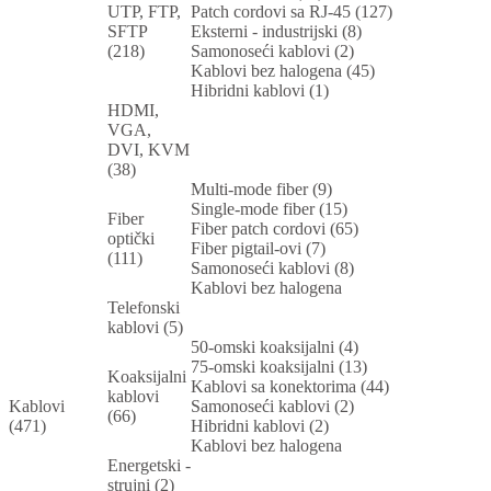
UTP, FTP,
Patch cordovi sa RJ-45 (127)
SFTP
Eksterni - industrijski (8)
(218)
Samonoseći kablovi (2)
Kablovi bez halogena (45)
Hibridni kablovi (1)
HDMI,
VGA,
DVI, KVM
(38)
Multi-mode fiber (9)
Single-mode fiber (15)
Fiber
Fiber patch cordovi (65)
optički
Fiber pigtail-ovi (7)
(111)
Samonoseći kablovi (8)
Kablovi bez halogena
Telefonski
kablovi (5)
50-omski koaksijalni (4)
75-omski koaksijalni (13)
Koaksijalni
Kablovi sa konektorima (44)
kablovi
Kablovi
Samonoseći kablovi (2)
(66)
(471)
Hibridni kablovi (2)
Kablovi bez halogena
Energetski -
strujni (2)