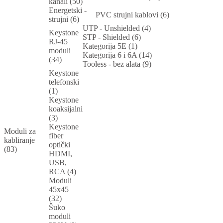
kanali (50)
Energetski -
PVC strujni kablovi (6)
strujni (6)
UTP - Unshielded (4)
Keystone
STP - Shielded (6)
RJ-45
Kategorija 5E (1)
moduli
Kategorija 6 i 6A (14)
(34)
Tooless - bez alata (9)
Keystone
telefonski
(1)
Keystone
koaksijalni
(3)
Keystone
Moduli za
fiber
kabliranje
optički
(83)
HDMI,
USB,
RCA (4)
Moduli
45x45
(32)
Šuko
moduli