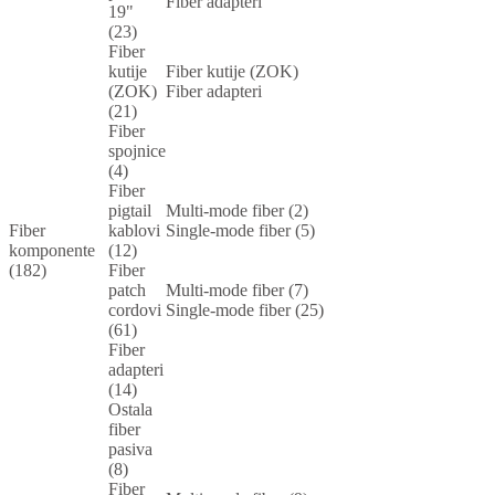
Fiber adapteri
19"
(23)
Fiber
kutije
Fiber kutije (ZOK)
(ZOK)
Fiber adapteri
(21)
Fiber
spojnice
(4)
Fiber
pigtail
Multi-mode fiber (2)
Fiber
kablovi
Single-mode fiber (5)
komponente
(12)
(182)
Fiber
patch
Multi-mode fiber (7)
cordovi
Single-mode fiber (25)
(61)
Fiber
adapteri
(14)
Ostala
fiber
pasiva
(8)
Fiber