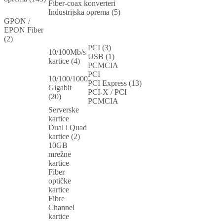
Fiber-coax konverteri
Industrijska oprema (5)
GPON /
EPON Fiber
(2)
PCI (3)
10/100Mb/s
USB (1)
kartice (4)
PCMCIA
PCI
10/100/1000
PCI Express (13)
Gigabit
PCI-X / PCI
(20)
PCMCIA
Serverske
kartice
Dual i Quad
kartice (2)
10GB
mrežne
kartice
Fiber
optičke
kartice
Fibre
Channel
kartice