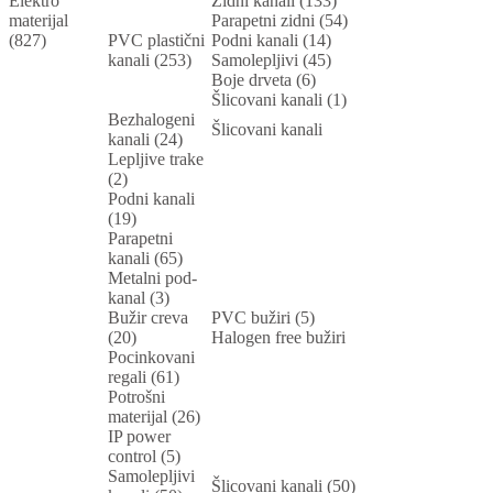
Elektro
Zidni kanali (133)
materijal
Parapetni zidni (54)
(827)
PVC plastični
Podni kanali (14)
kanali (253)
Samolepljivi (45)
Boje drveta (6)
Šlicovani kanali (1)
Bezhalogeni
Šlicovani kanali
kanali (24)
Lepljive trake
(2)
Podni kanali
(19)
Parapetni
kanali (65)
Metalni pod-
kanal (3)
Bužir creva
PVC bužiri (5)
(20)
Halogen free bužiri
Pocinkovani
regali (61)
Potrošni
materijal (26)
IP power
control (5)
Samolepljivi
Šlicovani kanali (50)