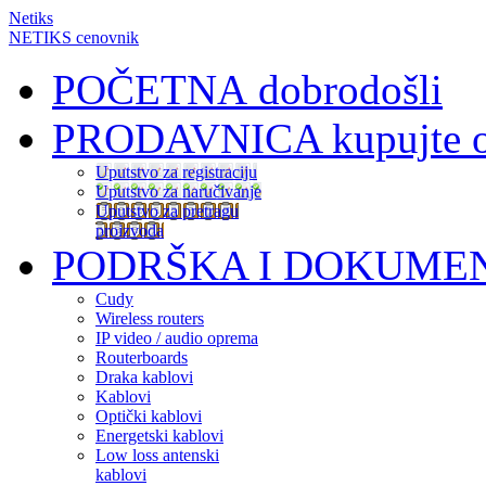
Netiks
NETIKS cenovnik
POČETNA
dobrodošli
PRODAVNICA
kupujte 
Uputstvo za registraciju
Uputstvo za naručivanje
Uputstvo za pretragu
proizvoda
PODRŠKA I DOKUME
Cudy
Wireless routers
IP video / audio oprema
Routerboards
Draka kablovi
Kablovi
Optički kablovi
Energetski kablovi
Low loss antenski
kablovi