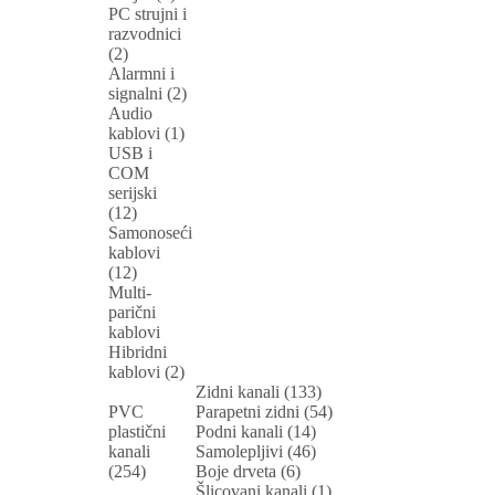
PC strujni i
razvodnici
(2)
Alarmni i
signalni (2)
Audio
kablovi (1)
USB i
COM
serijski
(12)
Samonoseći
kablovi
(12)
Multi-
parični
kablovi
Hibridni
kablovi (2)
Zidni kanali (133)
PVC
Parapetni zidni (54)
plastični
Podni kanali (14)
kanali
Samolepljivi (46)
(254)
Boje drveta (6)
Šlicovani kanali (1)