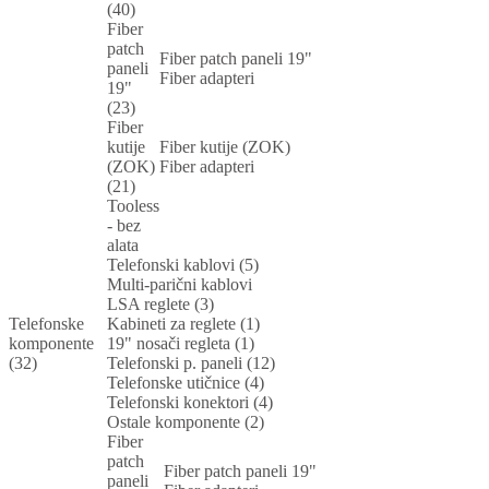
(40)
Fiber
patch
Fiber patch paneli 19"
paneli
Fiber adapteri
19"
(23)
Fiber
kutije
Fiber kutije (ZOK)
(ZOK)
Fiber adapteri
(21)
Tooless
- bez
alata
Telefonski kablovi (5)
Multi-parični kablovi
LSA reglete (3)
Telefonske
Kabineti za reglete (1)
komponente
19" nosači regleta (1)
(32)
Telefonski p. paneli (12)
Telefonske utičnice (4)
Telefonski konektori (4)
Ostale komponente (2)
Fiber
patch
Fiber patch paneli 19"
paneli