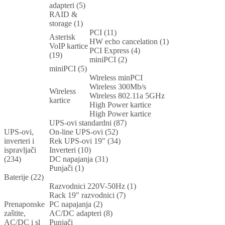
adapteri (5)
RAID &
storage (1)
PCI (11)
Asterisk
HW echo cancelation (1)
VoIP kartice
PCI Express (4)
(19)
miniPCI (2)
miniPCI (5)
Wireless minPCI
Wireless 300Mb/s
Wireless
Wireless 802.11a 5GHz
kartice
High Power kartice
High Power kartice
UPS-ovi standardni (87)
UPS-ovi,
On-line UPS-ovi (52)
inverteri i
Rek UPS-ovi 19" (34)
ispravljači
Inverteri (10)
(234)
DC napajanja (31)
Punjači (1)
Baterije (22)
Razvodnici 220V-50Hz (1)
Rack 19" razvodnici (7)
Prenaponske
PC napajanja (2)
zaštite,
AC/DC adapteri (8)
AC/DC i sl
Punjači