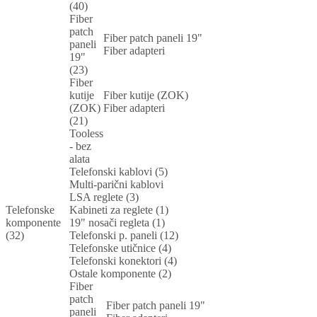
(40)
Fiber
patch
Fiber patch paneli 19"
paneli
Fiber adapteri
19"
(23)
Fiber
kutije
Fiber kutije (ZOK)
(ZOK)
Fiber adapteri
(21)
Tooless
- bez
alata
Telefonski kablovi (5)
Multi-parični kablovi
LSA reglete (3)
Telefonske
Kabineti za reglete (1)
komponente
19" nosači regleta (1)
(32)
Telefonski p. paneli (12)
Telefonske utičnice (4)
Telefonski konektori (4)
Ostale komponente (2)
Fiber
patch
Fiber patch paneli 19"
paneli