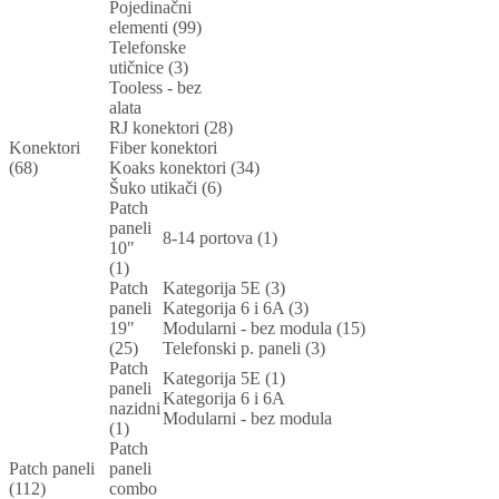
Pojedinačni
elementi (99)
Telefonske
utičnice (3)
Tooless - bez
alata
RJ konektori (28)
Konektori
Fiber konektori
(68)
Koaks konektori (34)
Šuko utikači (6)
Patch
paneli
8-14 portova (1)
10"
(1)
Patch
Kategorija 5E (3)
paneli
Kategorija 6 i 6A (3)
19"
Modularni - bez modula (15)
(25)
Telefonski p. paneli (3)
Patch
Kategorija 5E (1)
paneli
Kategorija 6 i 6A
nazidni
Modularni - bez modula
(1)
Patch
Patch paneli
paneli
(112)
combo