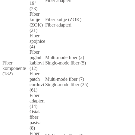
Fiber adapteri
19"
(23)
Fiber
kutije
Fiber kutije (ZOK)
(ZOK)
Fiber adapteri
(21)
Fiber
spojnice
(4)
Fiber
pigtail
Multi-mode fiber (2)
Fiber
kablovi
Single-mode fiber (5)
komponente
(12)
(182)
Fiber
patch
Multi-mode fiber (7)
cordovi
Single-mode fiber (25)
(61)
Fiber
adapteri
(14)
Ostala
fiber
pasiva
(8)
Fiber