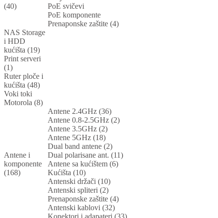
(40)
PoE svičevi
PoE komponente
Prenaponske zaštite (4)
NAS Storage
i HDD
kućišta (19)
Print serveri
(1)
Ruter ploče i
kućišta (48)
Voki toki
Motorola (8)
Antene 2.4GHz (36)
Antene 0.8-2.5GHz (2)
Antene 3.5GHz (2)
Antene 5GHz (18)
Dual band antene (2)
Antene i
Dual polarisane ant. (11)
komponente
Antene sa kućištem (6)
(168)
Kućišta (10)
Antenski držači (10)
Antenski spliteri (2)
Prenaponske zaštite (4)
Antenski kablovi (32)
Konektori i adapateri (33)