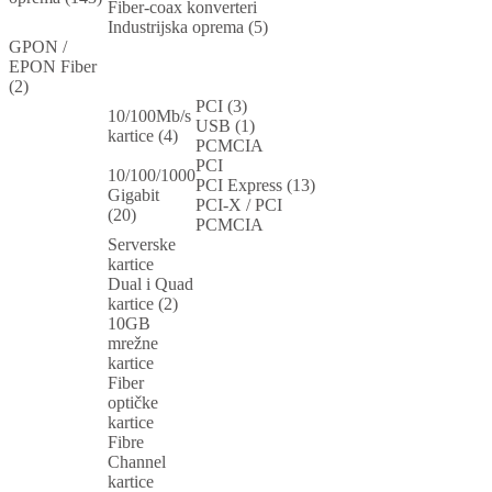
Fiber-coax konverteri
Industrijska oprema (5)
GPON /
EPON Fiber
(2)
PCI (3)
10/100Mb/s
USB (1)
kartice (4)
PCMCIA
PCI
10/100/1000
PCI Express (13)
Gigabit
PCI-X / PCI
(20)
PCMCIA
Serverske
kartice
Dual i Quad
kartice (2)
10GB
mrežne
kartice
Fiber
optičke
kartice
Fibre
Channel
kartice