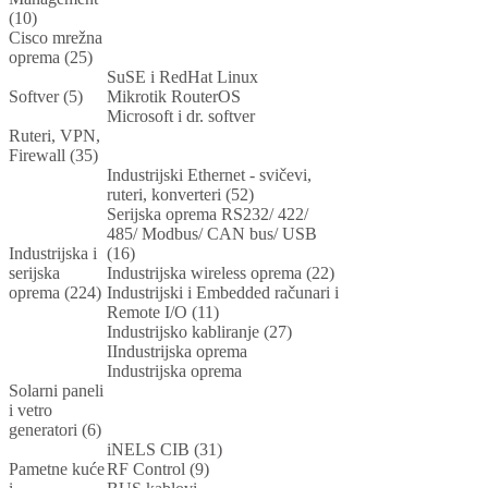
(10)
Cisco mrežna
oprema (25)
SuSE i RedHat Linux
Softver (5)
Mikrotik RouterOS
Microsoft i dr. softver
Ruteri, VPN,
Firewall (35)
Industrijski Ethernet - svičevi,
ruteri, konverteri (52)
Serijska oprema RS232/ 422/
485/ Modbus/ CAN bus/ USB
Industrijska i
(16)
serijska
Industrijska wireless oprema (22)
oprema (224)
Industrijski i Embedded računari i
Remote I/O (11)
Industrijsko kabliranje (27)
IIndustrijska oprema
Industrijska oprema
Solarni paneli
i vetro
generatori (6)
iNELS CIB (31)
Pametne kuće
RF Control (9)