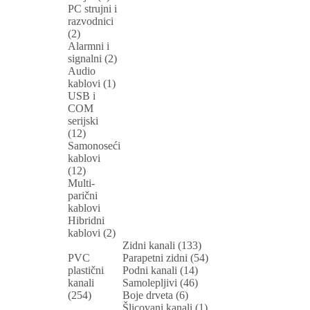
PC strujni i
razvodnici
(2)
Alarmni i
signalni (2)
Audio
kablovi (1)
USB i
COM
serijski
(12)
Samonoseći
kablovi
(12)
Multi-
parični
kablovi
Hibridni
kablovi (2)
Zidni kanali (133)
PVC
Parapetni zidni (54)
plastični
Podni kanali (14)
kanali
Samolepljivi (46)
(254)
Boje drveta (6)
Šlicovani kanali (1)