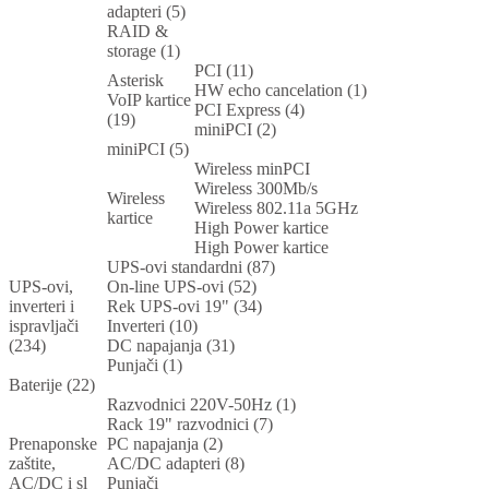
adapteri (5)
RAID &
storage (1)
PCI (11)
Asterisk
HW echo cancelation (1)
VoIP kartice
PCI Express (4)
(19)
miniPCI (2)
miniPCI (5)
Wireless minPCI
Wireless 300Mb/s
Wireless
Wireless 802.11a 5GHz
kartice
High Power kartice
High Power kartice
UPS-ovi standardni (87)
UPS-ovi,
On-line UPS-ovi (52)
inverteri i
Rek UPS-ovi 19" (34)
ispravljači
Inverteri (10)
(234)
DC napajanja (31)
Punjači (1)
Baterije (22)
Razvodnici 220V-50Hz (1)
Rack 19" razvodnici (7)
Prenaponske
PC napajanja (2)
zaštite,
AC/DC adapteri (8)
AC/DC i sl
Punjači