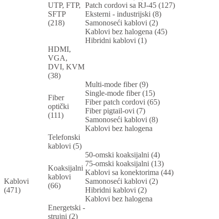
UTP, FTP,
Patch cordovi sa RJ-45 (127)
SFTP
Eksterni - industrijski (8)
(218)
Samonoseći kablovi (2)
Kablovi bez halogena (45)
Hibridni kablovi (1)
HDMI,
VGA,
DVI, KVM
(38)
Multi-mode fiber (9)
Single-mode fiber (15)
Fiber
Fiber patch cordovi (65)
optički
Fiber pigtail-ovi (7)
(111)
Samonoseći kablovi (8)
Kablovi bez halogena
Telefonski
kablovi (5)
50-omski koaksijalni (4)
75-omski koaksijalni (13)
Koaksijalni
Kablovi sa konektorima (44)
kablovi
Kablovi
Samonoseći kablovi (2)
(66)
(471)
Hibridni kablovi (2)
Kablovi bez halogena
Energetski -
strujni (2)