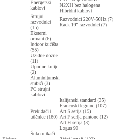
Energetski
N2XH bez halogena
kablovi
Hibridni kablovi
Strujni
Razvodnici 220V-50Hz (7)
razvodnici
Rack 19" razvodnici (7)
(15)
Eksterni
ormani (6)
Indoor kućišta
(55)
Uzidne dozne
(11)
Upodne kutije
(2)
Aluminijumski
stubići (3)
PC strujni
kablovi
Italijanski standard (35)
Francuski legrand (107)
Prekidači i
Art S serija (15)
utičnice (180)
Art F serija pantone (12)
Art H serija (3)
Logus 90
Šuko utikači