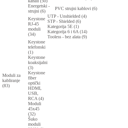
kanali (50)
Energetski -
PVC strujni kablovi (6)
strujni (6)
UTP - Unshielded (4)
Keystone
STP - Shielded (6)
RJ-45
Kategorija 5E (1)
moduli
Kategorija 6 i 6A (14)
(34)
Tooless - bez alata (9)
Keystone
telefonski
(1)
Keystone
koaksijalni
(3)
Keystone
Moduli za
fiber
kabliranje
optički
(83)
HDMI,
USB,
RCA (4)
Moduli
45x45
(32)
Šuko
moduli