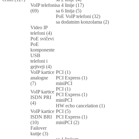
VoIP telefoni
sa 4 linije (17)
(69)
sa 6 linija (5)
PoE VoIP telefoni (32)
sa dodatnim konzolama (2)
Video IP
telefoni (4)
PoE svičevi
PoE
komponente
USB
telefoni i
gejtveji (4)
VoIP kartice
PCI (1)
analogne
PCI Express (1)
(7)
miniPCI
PCI (1)
VoIP kartice
PCI Express (1)
ISDN PRI
miniPCI
(4)
HW echo cancelation (1)
VoIP kartice
PCI (5)
ISDN BRI
PCI Express (1)
(10)
miniPCI (2)
Failover
kutije (3)