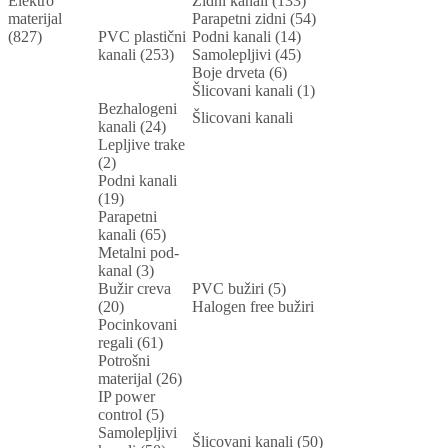
Elektro
Zidni kanali (133)
materijal
Parapetni zidni (54)
(827)
PVC plastični
Podni kanali (14)
kanali (253)
Samolepljivi (45)
Boje drveta (6)
Šlicovani kanali (1)
Bezhalogeni
Šlicovani kanali
kanali (24)
Lepljive trake
(2)
Podni kanali
(19)
Parapetni
kanali (65)
Metalni pod-
kanal (3)
Bužir creva
PVC bužiri (5)
(20)
Halogen free bužiri
Pocinkovani
regali (61)
Potrošni
materijal (26)
IP power
control (5)
Samolepljivi
Šlicovani kanali (50)