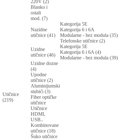
220V (2)
Blanko i
ostali
mod. (7)
Kategorija 5E
Nazidne
Kategorija 6 i 6A
utičnice (41)
Modularne - bez modula (35)
Telefonske utičnice (2)
Kategorija 5E
Uzidne
Kategorija 6 i 6A (4)
utičnice (46)
Modularne - bez modula (39)
Uzidne dozne
(4)
Upodne
utičnice (2)
Aluminijumski
stubići (3)
Utičnice
Fiber optičke
(219)
utičnice
Utičnice
HDMI,
USB..
Kombinovane
utičnice (18)
Šuko utičnice