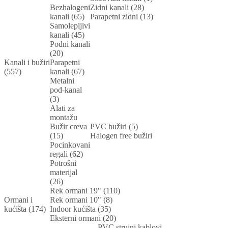
Bezhalogeni
Zidni kanali (28)
kanali (65)
Parapetni zidni (13)
Samolepljivi
kanali (45)
Podni kanali
(20)
Kanali i bužiri
Parapetni
(557)
kanali (67)
Metalni
pod-kanal
(3)
Alati za
montažu
Bužir creva
PVC bužiri (5)
(15)
Halogen free bužiri
Pocinkovani
regali (62)
Potrošni
materijal
(26)
Rek ormani 19" (110)
Ormani i
Rek ormani 10" (8)
kućišta (174)
Indoor kućišta (35)
Eksterni ormani (20)
PVC strujni kablovi