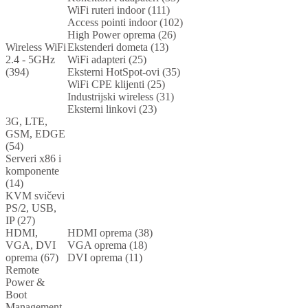
WiFi ruteri indoor (111)
Access pointi indoor (102)
High Power oprema (26)
Wireless WiFi
Ekstenderi dometa (13)
2.4 - 5GHz
WiFi adapteri (25)
(394)
Eksterni HotSpot-ovi (35)
WiFi CPE klijenti (25)
Industrijski wireless (31)
Eksterni linkovi (23)
3G, LTE,
GSM, EDGE
(54)
Serveri x86 i
komponente
(14)
KVM svičevi
PS/2, USB,
IP (27)
HDMI,
HDMI oprema (38)
VGA, DVI
VGA oprema (18)
oprema (67)
DVI oprema (11)
Remote
Power &
Boot
Management