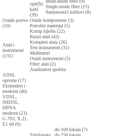
Multi-mode fiber (9)
optički
Single-mode fiber (15)
kabl
Samonoseći kablovi (8)
(39)
Ostala pasiva
Ostale komponente (3)
(10)
Potrošni materijal (5)
Krimp klješta (22)
Razni alati (42)
Kompleti alata (26)
Alati i
Test instrumenti (31)
instrumenti
Multimetri
(131)
Ostali instrumenti (3)
Fiber alati (2)
Analizatori spektra
ADSL
oprema (17)
Ekstenderi i
modemi (46)
VDSL,
SHDSL,
HPNA
modemi (23)
G.703, X.21,
E1 itd (6)
do 100 lokala (7)
Telefonske
do 250 lokala