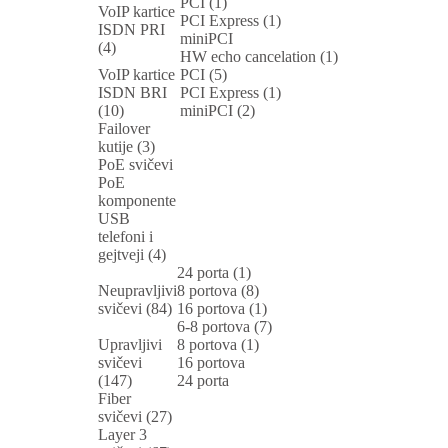
PCI (1)
VoIP kartice
PCI Express (1)
ISDN PRI
miniPCI
(4)
HW echo cancelation (1)
VoIP kartice
PCI (5)
ISDN BRI
PCI Express (1)
(10)
miniPCI (2)
Failover
kutije (3)
PoE svičevi
PoE
komponente
USB
telefoni i
gejtveji (4)
24 porta (1)
Neupravljivi
8 portova (8)
svičevi (84)
16 portova (1)
6-8 portova (7)
Upravljivi
8 portova (1)
svičevi
16 portova
(147)
24 porta
Fiber
svičevi (27)
Layer 3