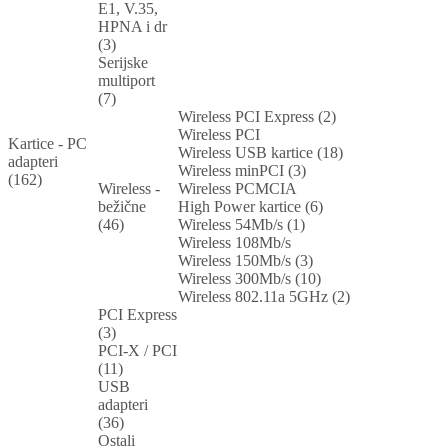
E1, V.35,
HPNA i dr
(3)
Serijske
multiport
(7)
Wireless PCI Express (2)
Wireless PCI
Kartice - PC
Wireless USB kartice (18)
adapteri
Wireless minPCI (3)
(162)
Wireless -
Wireless PCMCIA
bežične
High Power kartice (6)
(46)
Wireless 54Mb/s (1)
Wireless 108Mb/s
Wireless 150Mb/s (3)
Wireless 300Mb/s (10)
Wireless 802.11a 5GHz (2)
PCI Express
(3)
PCI-X / PCI
(11)
USB
adapteri
(36)
Ostali