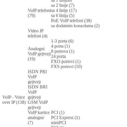
sa 1 linijom
sa 2 linije (7)
VoIP telefoni
sa 4 linije (17)
(79)
sa 6 linija (5)
PoE VoIP telefoni (38)
sa dodatnim konzolama (2)
Video IP
telefoni (4)
1-3 porta (6)
4 porta (1)
Analogni
8 portova (1)
VoIP gejtveji
24 porta
(19)
FXO portovi (1)
FXS portovi (10)
ISDN PRI
VoIP
gejtveji
ISDN BRI
VoIP
VoIP - Voice
gejtveji
over IP (138)
GSM VoIP
gejtveji
VoIP kartice
PCI (1)
analogne
PCI Express (1)
(7)
miniPCI