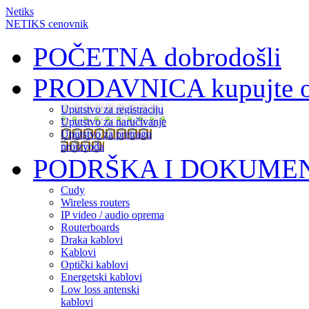
Netiks
NETIKS cenovnik
POČETNA
dobrodošli
PRODAVNICA
kupujte 
Uputstvo za registraciju
Uputstvo za naručivanje
Uputstvo za pretragu
proizvoda
PODRŠKA I DOKUME
Cudy
Wireless routers
IP video / audio oprema
Routerboards
Draka kablovi
Kablovi
Optički kablovi
Energetski kablovi
Low loss antenski
kablovi