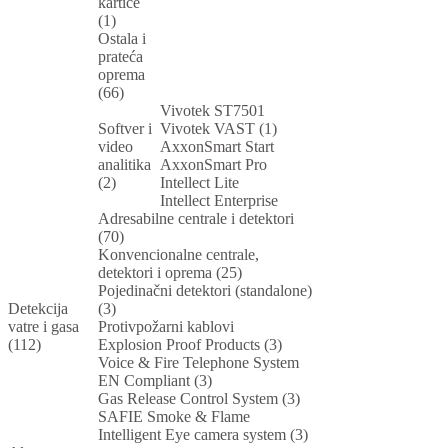
kartice
(1)
Ostala i
prateća
oprema
(66)
Vivotek ST7501
Softver i
Vivotek VAST (1)
video
AxxonSmart Start
analitika
AxxonSmart Pro
(2)
Intellect Lite
Intellect Enterprise
Adresabilne centrale i detektori
(70)
Konvencionalne centrale,
detektori i oprema (25)
Pojedinačni detektori (standalone)
Detekcija
(3)
vatre i gasa
Protivpožarni kablovi
(112)
Explosion Proof Products (3)
Voice & Fire Telephone System
EN Compliant (3)
Gas Release Control System (3)
SAFIE Smoke & Flame
Intelligent Eye camera system (3)