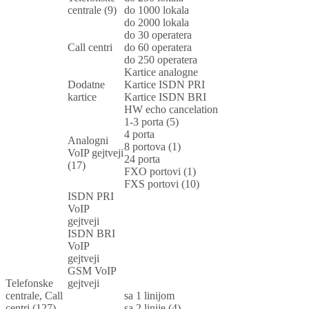
centrale (9)
do 1000 lokala
do 2000 lokala
do 30 operatera
Call centri
do 60 operatera
do 250 operatera
Kartice analogne
Dodatne
Kartice ISDN PRI
kartice
Kartice ISDN BRI
HW echo cancelation
1-3 porta (5)
4 porta
Analogni
8 portova (1)
VoIP gejtveji
24 porta
(17)
FXO portovi (1)
FXS portovi (10)
ISDN PRI
VoIP
gejtveji
ISDN BRI
VoIP
gejtveji
GSM VoIP
Telefonske
gejtveji
centrale, Call
sa 1 linijom
centri (127)
sa 2 linije (4)