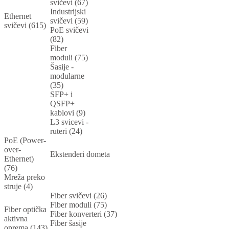
svičevi (67)
Industrijski
Ethernet
svičevi (59)
svičevi (615)
PoE svičevi
(82)
Fiber
moduli (75)
Šasije -
modularne
(35)
SFP+ i
QSFP+
kablovi (9)
L3 svicevi -
ruteri (24)
PoE (Power-
over-
Ekstenderi dometa
Ethernet)
(76)
Mreža preko
struje (4)
Fiber svičevi (26)
Fiber moduli (75)
Fiber optička
Fiber konverteri (37)
aktivna
Fiber šasije
oprema (143)