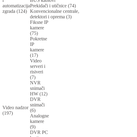
i
BUS kablovi
automatizacija
Prekidači i utičnice (74)
zgrada (124)
Konvencionalne centrale,
detektori i oprema (3)
Fiksne IP
kamere
(75)
Pokretne
IP
kamere
(17)
Video
serveri i
risiveri
(7)
NVR
snimači
HW (12)
DVR
snimači
Video nadzor
(6)
(197)
Analogne
kamere
(9)
DVR PC