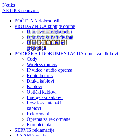
Netiks
NETIKS cenovnik
POČETNA
dobrodošli
PRODAVNICA
kupujte online
Uputstvo za registraciju
Uputstvo za naručivanje
Uputstvo za pretragu
proizvoda
PODRŠKA I DOKUMENTACIJA
uputstva i linkovi
Cudy
Wireless routers
IP video / audio oprema
Routerboards
Draka kablovi
Kablovi
Optički kablovi
Energetski kablovi
Low loss antenski
kablovi
Rek ormani
Oprema za rek ormane
Kompleti alata
SERVIS
reklamacije
O NAMA
netiks