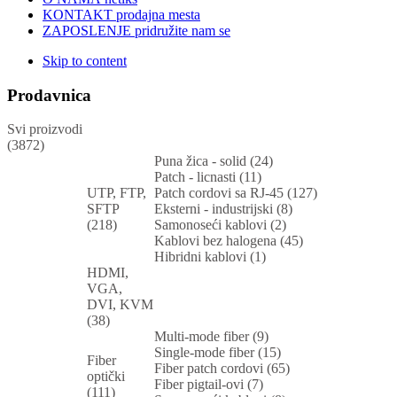
KONTAKT
prodajna mesta
ZAPOSLENJE
pridružite nam se
Skip to content
Prodavnica
Svi proizvodi
(3872)
Puna žica - solid (24)
Patch - licnasti (11)
UTP, FTP,
Patch cordovi sa RJ-45 (127)
SFTP
Eksterni - industrijski (8)
(218)
Samonoseći kablovi (2)
Kablovi bez halogena (45)
Hibridni kablovi (1)
HDMI,
VGA,
DVI, KVM
(38)
Multi-mode fiber (9)
Single-mode fiber (15)
Fiber
Fiber patch cordovi (65)
optički
Fiber pigtail-ovi (7)
(111)