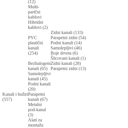
(12)
Multi-
parični
kablovi
Hibridni
kablovi (2)
Zidni kanali (133)
PVC
Parapetni zidni (54)
plastični
Podni kanali (14)
kanali
Samolepljivi (46)
(254)
Boje drveta (6)
Šlicovani kanali (1)
Bezhalogeni
Zidni kanali (28)
kanali (65)
Parapetni zidni (13)
Samolepljivi
kanali (45)
Podni kanali
(20)
Kanali i bužiri
Parapetni
(557)
kanali (67)
Metalni
pod-kanal
(3)
Alati za
montažu