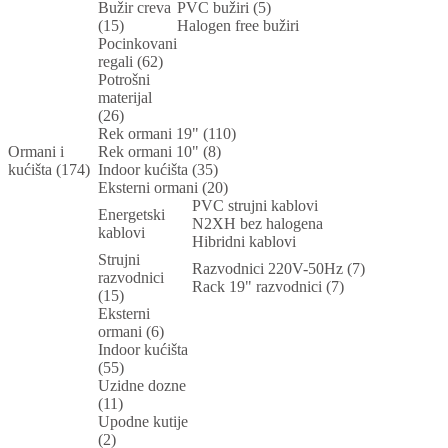
Bužir creva
PVC bužiri (5)
(15)
Halogen free bužiri
Pocinkovani
regali (62)
Potrošni
materijal
(26)
Rek ormani 19" (110)
Ormani i
Rek ormani 10" (8)
kućišta (174)
Indoor kućišta (35)
Eksterni ormani (20)
PVC strujni kablovi
Energetski
N2XH bez halogena
kablovi
Hibridni kablovi
Strujni
Razvodnici 220V-50Hz (7)
razvodnici
Rack 19" razvodnici (7)
(15)
Eksterni
ormani (6)
Indoor kućišta
(55)
Uzidne dozne
(11)
Upodne kutije
(2)