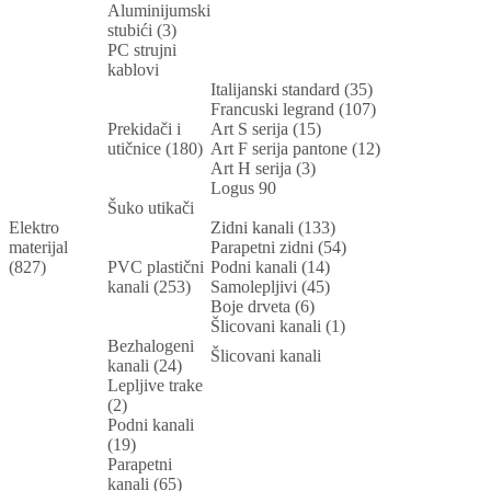
Aluminijumski
stubići (3)
PC strujni
kablovi
Italijanski standard (35)
Francuski legrand (107)
Prekidači i
Art S serija (15)
utičnice (180)
Art F serija pantone (12)
Art H serija (3)
Logus 90
Šuko utikači
Elektro
Zidni kanali (133)
materijal
Parapetni zidni (54)
(827)
PVC plastični
Podni kanali (14)
kanali (253)
Samolepljivi (45)
Boje drveta (6)
Šlicovani kanali (1)
Bezhalogeni
Šlicovani kanali
kanali (24)
Lepljive trake
(2)
Podni kanali
(19)
Parapetni
kanali (65)