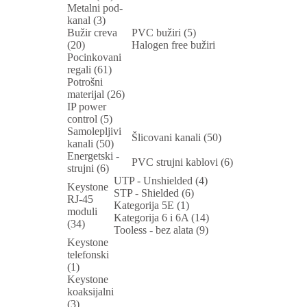
Metalni pod-
kanal (3)
Bužir creva
PVC bužiri (5)
(20)
Halogen free bužiri
Pocinkovani
regali (61)
Potrošni
materijal (26)
IP power
control (5)
Samolepljivi
Šlicovani kanali (50)
kanali (50)
Energetski -
PVC strujni kablovi (6)
strujni (6)
UTP - Unshielded (4)
Keystone
STP - Shielded (6)
RJ-45
Kategorija 5E (1)
moduli
Kategorija 6 i 6A (14)
(34)
Tooless - bez alata (9)
Keystone
telefonski
(1)
Keystone
koaksijalni
(3)