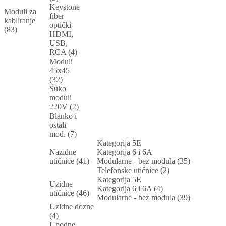
Keystone
Moduli za
fiber
kabliranje
optički
(83)
HDMI,
USB,
RCA (4)
Moduli
45x45
(32)
Šuko
moduli
220V (2)
Blanko i
ostali
mod. (7)
Kategorija 5E
Nazidne
Kategorija 6 i 6A
utičnice (41)
Modularne - bez modula (35)
Telefonske utičnice (2)
Kategorija 5E
Uzidne
Kategorija 6 i 6A (4)
utičnice (46)
Modularne - bez modula (39)
Uzidne dozne
(4)
Upodne