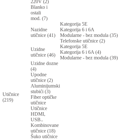
220V (2)
Blanko i
ostali
mod. (7)
Kategorija 5E
Nazidne
Kategorija 6 i 6A
utičnice (41)
Modularne - bez modula (35)
Telefonske utičnice (2)
Kategorija 5E
Uzidne
Kategorija 6 i 6A (4)
utičnice (46)
Modularne - bez modula (39)
Uzidne dozne
(4)
Upodne
utičnice (2)
Aluminijumski
stubići (3)
Utičnice
Fiber optičke
(219)
utičnice
Utičnice
HDMI,
USB..
Kombinovane
utičnice (18)
Šuko utičnice