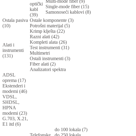
Multi-mode fiber (9)
optički
Single-mode fiber (15)
kabl
Samonoseći kablovi (8)
(39)
Ostala pasiva
Ostale komponente (3)
(10)
Potrošni materijal (5)
Krimp klješta (22)
Razni alati (42)
Kompleti alata (26)
Alati i
Test instrumenti (31)
instrumenti
Multimetri
(131)
Ostali instrumenti (3)
Fiber alati (2)
Analizatori spektra
ADSL
oprema (17)
Ekstenderi i
modemi (46)
VDSL,
SHDSL,
HPNA
modemi (23)
G.703, X.21,
E1 itd (6)
do 100 lokala (7)
Telefonske
do 250 lokala