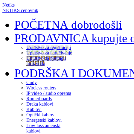
Netiks
NETIKS cenovnik
POČETNA
dobrodošli
PRODAVNICA
kupujte 
Uputstvo za registraciju
Uputstvo za naručivanje
Uputstvo za pretragu
proizvoda
PODRŠKA I DOKUME
Cudy
Wireless routers
IP video / audio oprema
Routerboards
Draka kablovi
Kablovi
Optički kablovi
Energetski kablovi
Low loss antenski
kablovi