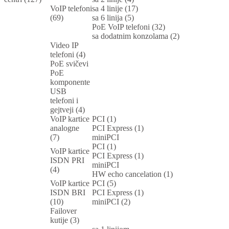
VoIP telefoni
sa 4 linije (17)
(69)
sa 6 linija (5)
PoE VoIP telefoni (32)
sa dodatnim konzolama (2)
Video IP
telefoni (4)
PoE svičevi
PoE
komponente
USB
telefoni i
gejtveji (4)
VoIP kartice
PCI (1)
analogne
PCI Express (1)
(7)
miniPCI
PCI (1)
VoIP kartice
PCI Express (1)
ISDN PRI
miniPCI
(4)
HW echo cancelation (1)
VoIP kartice
PCI (5)
ISDN BRI
PCI Express (1)
(10)
miniPCI (2)
Failover
kutije (3)