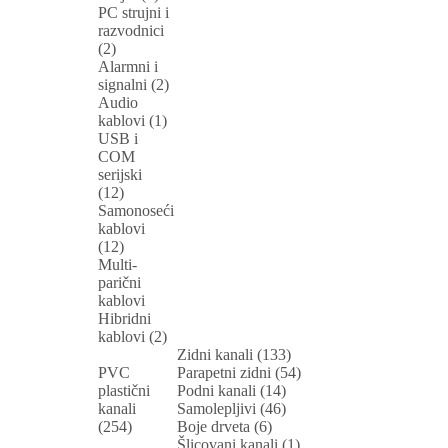
PC strujni i
razvodnici
(2)
Alarmni i
signalni (2)
Audio
kablovi (1)
USB i
COM
serijski
(12)
Samonoseći
kablovi
(12)
Multi-
parični
kablovi
Hibridni
kablovi (2)
Zidni kanali (133)
PVC
Parapetni zidni (54)
plastični
Podni kanali (14)
kanali
Samolepljivi (46)
(254)
Boje drveta (6)
Šlicovani kanali (1)