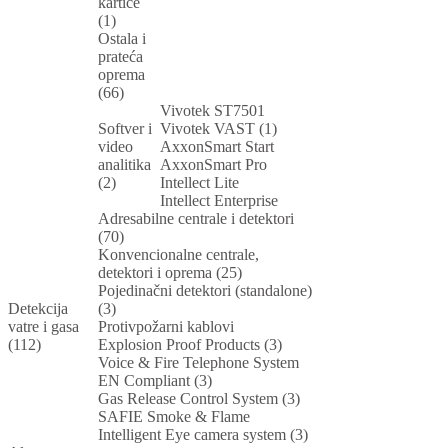
kartice
(1)
Ostala i
prateća
oprema
(66)
Vivotek ST7501
Softver i
Vivotek VAST (1)
video
AxxonSmart Start
analitika
AxxonSmart Pro
(2)
Intellect Lite
Intellect Enterprise
Adresabilne centrale i detektori
(70)
Konvencionalne centrale,
detektori i oprema (25)
Pojedinačni detektori (standalone)
Detekcija
(3)
vatre i gasa
Protivpožarni kablovi
(112)
Explosion Proof Products (3)
Voice & Fire Telephone System
EN Compliant (3)
Gas Release Control System (3)
SAFIE Smoke & Flame
Intelligent Eye camera system (3)