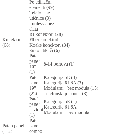
Pojedinačni
elementi (99)
Telefonske
utičnice (3)
Tooless - bez
alata
RJ konektori (28)
Konektori
Fiber konektori
(68)
Koaks konektori (34)
Šuko utikači (6)
Patch
paneli
8-14 portova (1)
10"
(1)
Patch
Kategorija 5E (3)
paneli
Kategorija 6 i 6A (3)
19"
Modularni - bez modula (15)
(25)
Telefonski p. paneli (3)
Patch
Kategorija 5E (1)
paneli
Kategorija 6 i 6A
nazidni
Modularni - bez modula
(1)
Patch
Patch paneli
paneli
(112)
combo