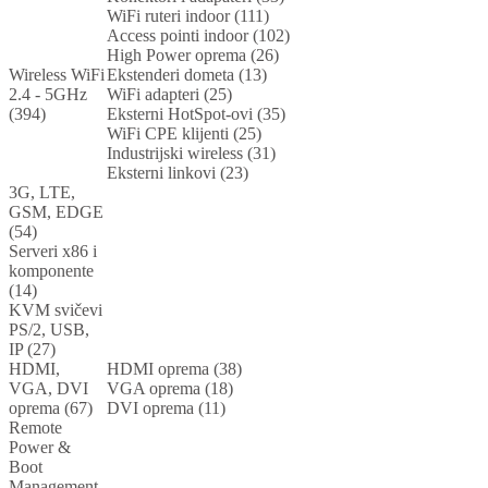
WiFi ruteri indoor (111)
Access pointi indoor (102)
High Power oprema (26)
Wireless WiFi
Ekstenderi dometa (13)
2.4 - 5GHz
WiFi adapteri (25)
(394)
Eksterni HotSpot-ovi (35)
WiFi CPE klijenti (25)
Industrijski wireless (31)
Eksterni linkovi (23)
3G, LTE,
GSM, EDGE
(54)
Serveri x86 i
komponente
(14)
KVM svičevi
PS/2, USB,
IP (27)
HDMI,
HDMI oprema (38)
VGA, DVI
VGA oprema (18)
oprema (67)
DVI oprema (11)
Remote
Power &
Boot
Management