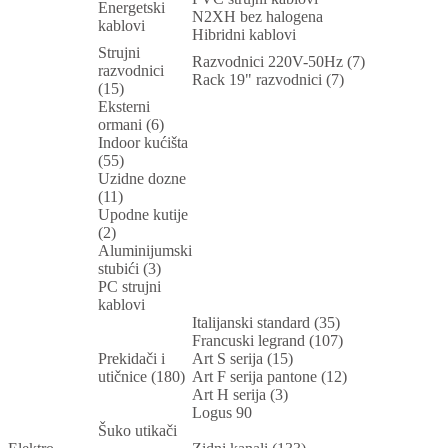
Energetski
N2XH bez halogena
kablovi
Hibridni kablovi
Strujni
Razvodnici 220V-50Hz (7)
razvodnici
Rack 19" razvodnici (7)
(15)
Eksterni
ormani (6)
Indoor kućišta
(55)
Uzidne dozne
(11)
Upodne kutije
(2)
Aluminijumski
stubići (3)
PC strujni
kablovi
Italijanski standard (35)
Francuski legrand (107)
Prekidači i
Art S serija (15)
utičnice (180)
Art F serija pantone (12)
Art H serija (3)
Logus 90
Šuko utikači