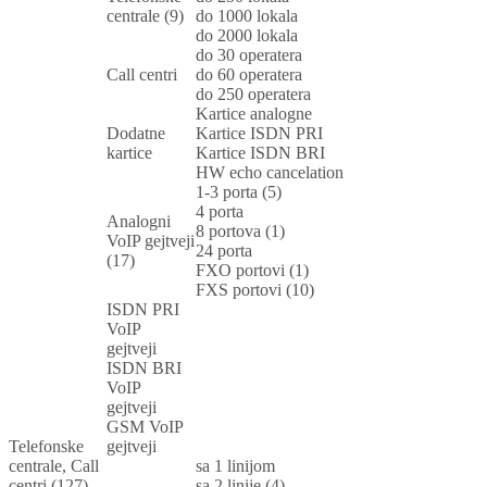
centrale (9)
do 1000 lokala
do 2000 lokala
do 30 operatera
Call centri
do 60 operatera
do 250 operatera
Kartice analogne
Dodatne
Kartice ISDN PRI
kartice
Kartice ISDN BRI
HW echo cancelation
1-3 porta (5)
4 porta
Analogni
8 portova (1)
VoIP gejtveji
24 porta
(17)
FXO portovi (1)
FXS portovi (10)
ISDN PRI
VoIP
gejtveji
ISDN BRI
VoIP
gejtveji
GSM VoIP
Telefonske
gejtveji
centrale, Call
sa 1 linijom
centri (127)
sa 2 linije (4)