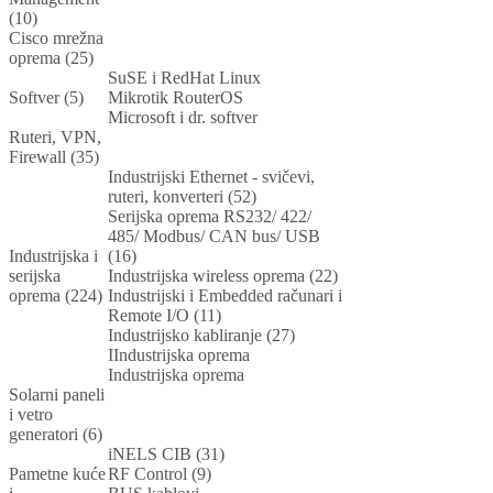
(10)
Cisco mrežna
oprema (25)
SuSE i RedHat Linux
Softver (5)
Mikrotik RouterOS
Microsoft i dr. softver
Ruteri, VPN,
Firewall (35)
Industrijski Ethernet - svičevi,
ruteri, konverteri (52)
Serijska oprema RS232/ 422/
485/ Modbus/ CAN bus/ USB
Industrijska i
(16)
serijska
Industrijska wireless oprema (22)
oprema (224)
Industrijski i Embedded računari i
Remote I/O (11)
Industrijsko kabliranje (27)
IIndustrijska oprema
Industrijska oprema
Solarni paneli
i vetro
generatori (6)
iNELS CIB (31)
Pametne kuće
RF Control (9)