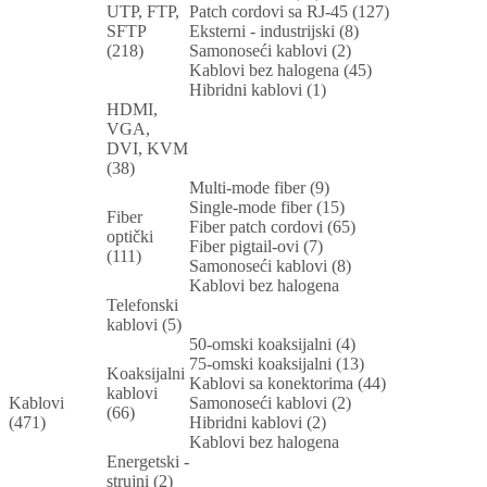
UTP, FTP,
Patch cordovi sa RJ-45 (127)
SFTP
Eksterni - industrijski (8)
(218)
Samonoseći kablovi (2)
Kablovi bez halogena (45)
Hibridni kablovi (1)
HDMI,
VGA,
DVI, KVM
(38)
Multi-mode fiber (9)
Single-mode fiber (15)
Fiber
Fiber patch cordovi (65)
optički
Fiber pigtail-ovi (7)
(111)
Samonoseći kablovi (8)
Kablovi bez halogena
Telefonski
kablovi (5)
50-omski koaksijalni (4)
75-omski koaksijalni (13)
Koaksijalni
Kablovi sa konektorima (44)
kablovi
Kablovi
Samonoseći kablovi (2)
(66)
(471)
Hibridni kablovi (2)
Kablovi bez halogena
Energetski -
strujni (2)