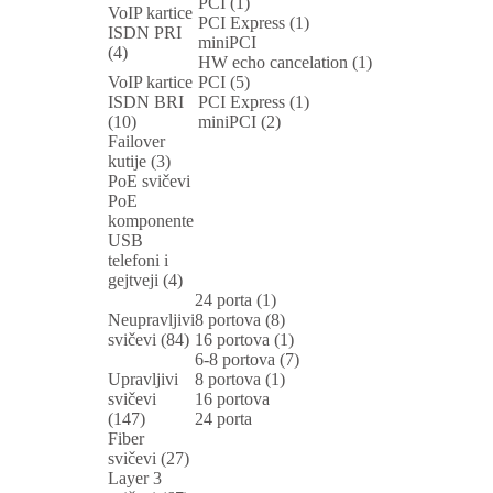
PCI (1)
VoIP kartice
PCI Express (1)
ISDN PRI
miniPCI
(4)
HW echo cancelation (1)
VoIP kartice
PCI (5)
ISDN BRI
PCI Express (1)
(10)
miniPCI (2)
Failover
kutije (3)
PoE svičevi
PoE
komponente
USB
telefoni i
gejtveji (4)
24 porta (1)
Neupravljivi
8 portova (8)
svičevi (84)
16 portova (1)
6-8 portova (7)
Upravljivi
8 portova (1)
svičevi
16 portova
(147)
24 porta
Fiber
svičevi (27)
Layer 3