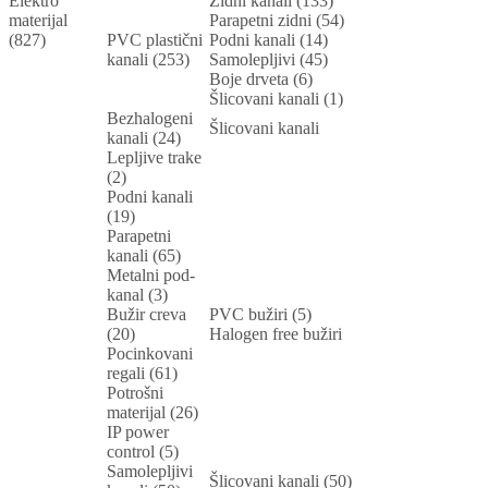
Elektro
Zidni kanali (133)
materijal
Parapetni zidni (54)
(827)
PVC plastični
Podni kanali (14)
kanali (253)
Samolepljivi (45)
Boje drveta (6)
Šlicovani kanali (1)
Bezhalogeni
Šlicovani kanali
kanali (24)
Lepljive trake
(2)
Podni kanali
(19)
Parapetni
kanali (65)
Metalni pod-
kanal (3)
Bužir creva
PVC bužiri (5)
(20)
Halogen free bužiri
Pocinkovani
regali (61)
Potrošni
materijal (26)
IP power
control (5)
Samolepljivi
Šlicovani kanali (50)