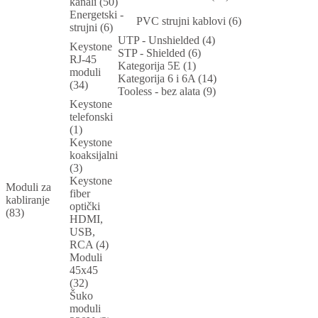
kanali (50)
Energetski -
PVC strujni kablovi (6)
strujni (6)
UTP - Unshielded (4)
Keystone
STP - Shielded (6)
RJ-45
Kategorija 5E (1)
moduli
Kategorija 6 i 6A (14)
(34)
Tooless - bez alata (9)
Keystone
telefonski
(1)
Keystone
koaksijalni
(3)
Keystone
Moduli za
fiber
kabliranje
optički
(83)
HDMI,
USB,
RCA (4)
Moduli
45x45
(32)
Šuko
moduli