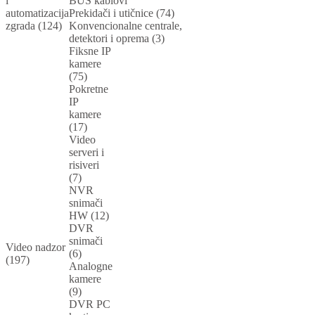
i
BUS kablovi
automatizacija
Prekidači i utičnice (74)
zgrada (124)
Konvencionalne centrale,
detektori i oprema (3)
Fiksne IP
kamere
(75)
Pokretne
IP
kamere
(17)
Video
serveri i
risiveri
(7)
NVR
snimači
HW (12)
DVR
snimači
Video nadzor
(6)
(197)
Analogne
kamere
(9)
DVR PC