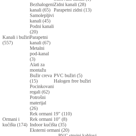
Bezhalogeni
Zidni kanali (28)
kanali (65)
Parapetni zidni (13)
Samolepljivi
kanali (45)
Podni kanali
(20)
Kanali i bužiri
Parapetni
(557)
kanali (67)
Metalni
pod-kanal
(3)
Alati za
montažu
Bužir creva
PVC bužiri (5)
(15)
Halogen free bužiri
Pocinkovani
regali (62)
Potrošni
materijal
(26)
Rek ormani 19" (110)
Ormani i
Rek ormani 10" (8)
kućišta (174)
Indoor kućišta (35)
Eksterni ormani (20)
PVC strujni kablovi