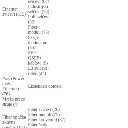
svičevi (67)
Industrijski
Ethernet
svičevi (59)
svičevi (615)
PoE svičevi
(82)
Fiber
moduli (75)
Šasije -
modularne
(35)
SFP+ i
QSFP+
kablovi (9)
L3 svicevi -
ruteri (24)
PoE (Power-
over-
Ekstenderi dometa
Ethernet)
(76)
Mreža preko
struje (4)
Fiber svičevi (26)
Fiber moduli (75)
Fiber optička
Fiber konverteri (37)
aktivna
Fiber šasije
oprema (143)