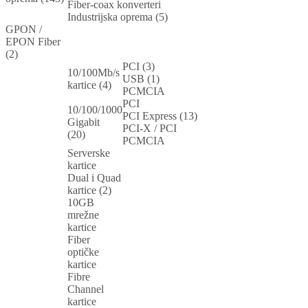
Fiber-coax konverteri
Industrijska oprema (5)
GPON /
EPON Fiber
(2)
PCI (3)
10/100Mb/s
USB (1)
kartice (4)
PCMCIA
PCI
10/100/1000
PCI Express (13)
Gigabit
PCI-X / PCI
(20)
PCMCIA
Serverske
kartice
Dual i Quad
kartice (2)
10GB
mrežne
kartice
Fiber
optičke
kartice
Fibre
Channel
kartice