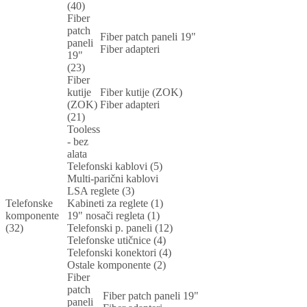
(40)
Fiber
patch
Fiber patch paneli 19"
paneli
Fiber adapteri
19"
(23)
Fiber
kutije
Fiber kutije (ZOK)
(ZOK)
Fiber adapteri
(21)
Tooless
- bez
alata
Telefonski kablovi (5)
Multi-parični kablovi
LSA reglete (3)
Telefonske
Kabineti za reglete (1)
komponente
19" nosači regleta (1)
(32)
Telefonski p. paneli (12)
Telefonske utičnice (4)
Telefonski konektori (4)
Ostale komponente (2)
Fiber
patch
Fiber patch paneli 19"
paneli