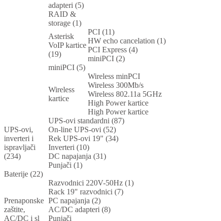
adapteri (5)
RAID &
storage (1)
PCI (11)
Asterisk
HW echo cancelation (1)
VoIP kartice
PCI Express (4)
(19)
miniPCI (2)
miniPCI (5)
Wireless minPCI
Wireless 300Mb/s
Wireless
Wireless 802.11a 5GHz
kartice
High Power kartice
High Power kartice
UPS-ovi standardni (87)
UPS-ovi,
On-line UPS-ovi (52)
inverteri i
Rek UPS-ovi 19" (34)
ispravljači
Inverteri (10)
(234)
DC napajanja (31)
Punjači (1)
Baterije (22)
Razvodnici 220V-50Hz (1)
Rack 19" razvodnici (7)
Prenaponske
PC napajanja (2)
zaštite,
AC/DC adapteri (8)
AC/DC i sl
Punjači