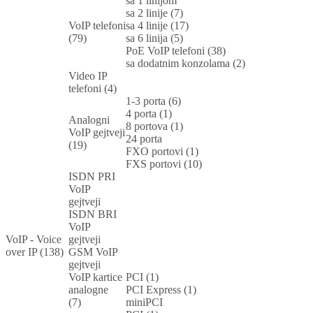
sa 1 linijom
sa 2 linije (7)
VoIP telefoni
sa 4 linije (17)
(79)
sa 6 linija (5)
PoE VoIP telefoni (38)
sa dodatnim konzolama (2)
Video IP
telefoni (4)
1-3 porta (6)
4 porta (1)
Analogni
8 portova (1)
VoIP gejtveji
24 porta
(19)
FXO portovi (1)
FXS portovi (10)
ISDN PRI
VoIP
gejtveji
ISDN BRI
VoIP
VoIP - Voice
gejtveji
over IP (138)
GSM VoIP
gejtveji
VoIP kartice
PCI (1)
analogne
PCI Express (1)
(7)
miniPCI