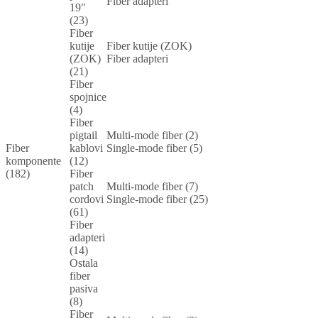
Fiber adapteri
19"
(23)
Fiber
kutije
Fiber kutije (ZOK)
(ZOK)
Fiber adapteri
(21)
Fiber
spojnice
(4)
Fiber
pigtail
Multi-mode fiber (2)
Fiber
kablovi
Single-mode fiber (5)
komponente
(12)
(182)
Fiber
patch
Multi-mode fiber (7)
cordovi
Single-mode fiber (25)
(61)
Fiber
adapteri
(14)
Ostala
fiber
pasiva
(8)
Fiber