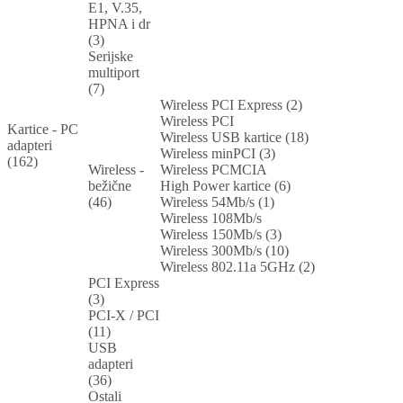
E1, V.35,
HPNA i dr
(3)
Serijske
multiport
(7)
Wireless PCI Express (2)
Wireless PCI
Kartice - PC
Wireless USB kartice (18)
adapteri
Wireless minPCI (3)
(162)
Wireless -
Wireless PCMCIA
bežične
High Power kartice (6)
(46)
Wireless 54Mb/s (1)
Wireless 108Mb/s
Wireless 150Mb/s (3)
Wireless 300Mb/s (10)
Wireless 802.11a 5GHz (2)
PCI Express
(3)
PCI-X / PCI
(11)
USB
adapteri
(36)
Ostali