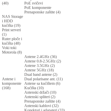
(40)
PoE svičevi
PoE komponente
Prenaponske zaštite (4)
NAS Storage
i HDD
kućišta (19)
Print serveri
(1)
Ruter ploče i
kućišta (48)
Voki toki
Motorola (8)
Antene 2.4GHz (36)
Antene 0.8-2.5GHz (2)
Antene 3.5GHz (2)
Antene 5GHz (18)
Dual band antene (2)
Antene i
Dual polarisane ant. (11)
komponente
Antene sa kućištem (6)
(168)
Kućišta (10)
Antenski držači (10)
Antenski spliteri (2)
Prenaponske zaštite (4)
Antenski kablovi (32)
Konektori i adapateri (33)