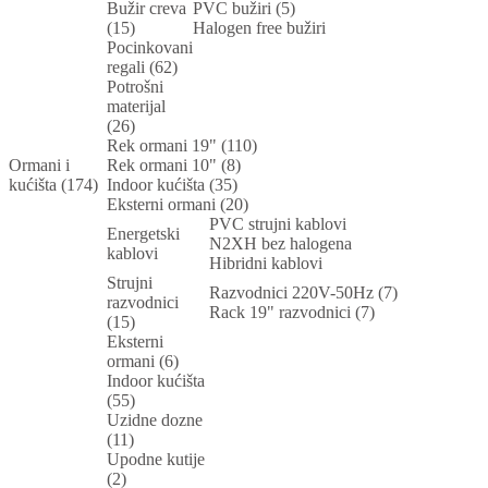
Bužir creva
PVC bužiri (5)
(15)
Halogen free bužiri
Pocinkovani
regali (62)
Potrošni
materijal
(26)
Rek ormani 19" (110)
Ormani i
Rek ormani 10" (8)
kućišta (174)
Indoor kućišta (35)
Eksterni ormani (20)
PVC strujni kablovi
Energetski
N2XH bez halogena
kablovi
Hibridni kablovi
Strujni
Razvodnici 220V-50Hz (7)
razvodnici
Rack 19" razvodnici (7)
(15)
Eksterni
ormani (6)
Indoor kućišta
(55)
Uzidne dozne
(11)
Upodne kutije
(2)