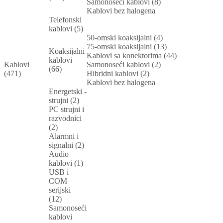
Samonoseći kablovi (8)
Kablovi bez halogena
Telefonski
kablovi (5)
50-omski koaksijalni (4)
75-omski koaksijalni (13)
Koaksijalni
Kablovi sa konektorima (44)
kablovi
Kablovi
Samonoseći kablovi (2)
(66)
(471)
Hibridni kablovi (2)
Kablovi bez halogena
Energetski -
strujni (2)
PC strujni i
razvodnici
(2)
Alarmni i
signalni (2)
Audio
kablovi (1)
USB i
COM
serijski
(12)
Samonoseći
kablovi