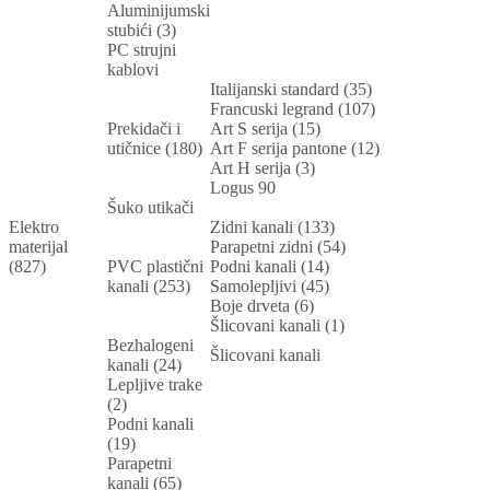
Aluminijumski
stubići (3)
PC strujni
kablovi
Italijanski standard (35)
Francuski legrand (107)
Prekidači i
Art S serija (15)
utičnice (180)
Art F serija pantone (12)
Art H serija (3)
Logus 90
Šuko utikači
Elektro
Zidni kanali (133)
materijal
Parapetni zidni (54)
(827)
PVC plastični
Podni kanali (14)
kanali (253)
Samolepljivi (45)
Boje drveta (6)
Šlicovani kanali (1)
Bezhalogeni
Šlicovani kanali
kanali (24)
Lepljive trake
(2)
Podni kanali
(19)
Parapetni
kanali (65)