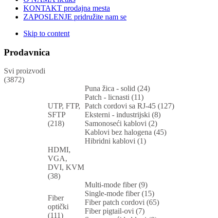
KONTAKT
prodajna mesta
ZAPOSLENJE
pridružite nam se
Skip to content
Prodavnica
Svi proizvodi
(3872)
Puna žica - solid (24)
Patch - licnasti (11)
UTP, FTP,
Patch cordovi sa RJ-45 (127)
SFTP
Eksterni - industrijski (8)
(218)
Samonoseći kablovi (2)
Kablovi bez halogena (45)
Hibridni kablovi (1)
HDMI,
VGA,
DVI, KVM
(38)
Multi-mode fiber (9)
Single-mode fiber (15)
Fiber
Fiber patch cordovi (65)
optički
Fiber pigtail-ovi (7)
(111)