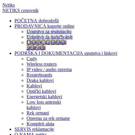
Netiks
NETIKS cenovnik
POČETNA
dobrodošli
PRODAVNICA
kupujte online
Uputstvo za registraciju
Uputstvo za naručivanje
Uputstvo za pretragu
proizvoda
PODRŠKA I DOKUMENTACIJA
uputstva i linkovi
Cudy
Wireless routers
IP video / audio oprema
Routerboards
Draka kablovi
Kablovi
Optički kablovi
Energetski kablovi
Low loss antenski
kablovi
Rek ormani
Oprema za rek ormane
Kompleti alata
SERVIS
reklamacije
O NAMA
netiks