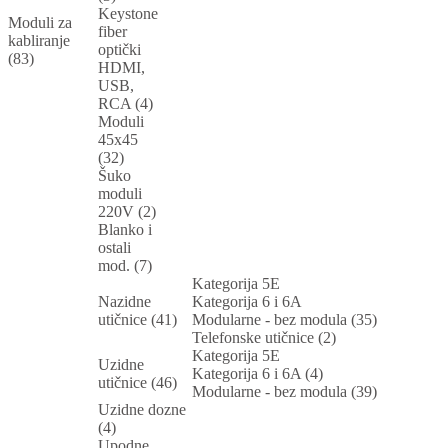
Keystone
Moduli za
fiber
kabliranje
optički
(83)
HDMI,
USB,
RCA (4)
Moduli
45x45
(32)
Šuko
moduli
220V (2)
Blanko i
ostali
mod. (7)
Kategorija 5E
Nazidne
Kategorija 6 i 6A
utičnice (41)
Modularne - bez modula (35)
Telefonske utičnice (2)
Kategorija 5E
Uzidne
Kategorija 6 i 6A (4)
utičnice (46)
Modularne - bez modula (39)
Uzidne dozne
(4)
Upodne