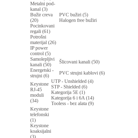
Metalni pod-
kanal (3)
Bužir creva
PVC bužiri (5)
(20)
Halogen free bužiri
Pocinkovani
regali (61)
Potrošni
materijal (26)
IP power
control (5)
Samolepljivi
Šlicovani kanali (50)
kanali (50)
Energetski -
PVC strujni kablovi (6)
strujni (6)
UTP - Unshielded (4)
Keystone
STP - Shielded (6)
RJ-45
Kategorija 5E (1)
moduli
Kategorija 6 i 6A (14)
(34)
Tooless - bez alata (9)
Keystone
telefonski
(1)
Keystone
koaksijalni
(3)