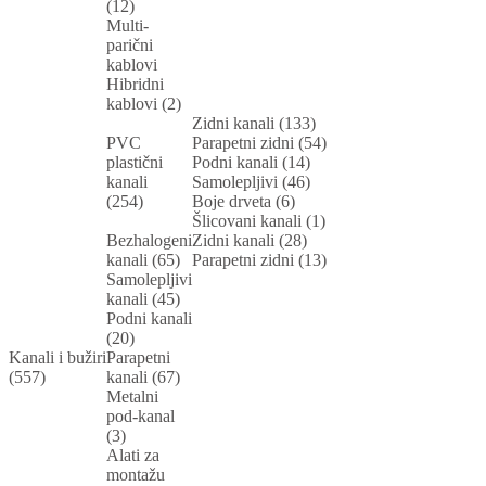
(12)
Multi-
parični
kablovi
Hibridni
kablovi (2)
Zidni kanali (133)
PVC
Parapetni zidni (54)
plastični
Podni kanali (14)
kanali
Samolepljivi (46)
(254)
Boje drveta (6)
Šlicovani kanali (1)
Bezhalogeni
Zidni kanali (28)
kanali (65)
Parapetni zidni (13)
Samolepljivi
kanali (45)
Podni kanali
(20)
Kanali i bužiri
Parapetni
(557)
kanali (67)
Metalni
pod-kanal
(3)
Alati za
montažu