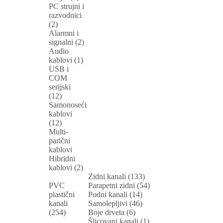
PC strujni i
razvodnici
(2)
Alarmni i
signalni (2)
Audio
kablovi (1)
USB i
COM
serijski
(12)
Samonoseći
kablovi
(12)
Multi-
parični
kablovi
Hibridni
kablovi (2)
Zidni kanali (133)
PVC
Parapetni zidni (54)
plastični
Podni kanali (14)
kanali
Samolepljivi (46)
(254)
Boje drveta (6)
Šlicovani kanali (1)