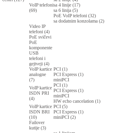
VoIP telefoni
sa 4 linije (17)
(69)
sa 6 linija (5)
PoE VoIP telefoni (32)
sa dodatnim konzolama (2)
Video IP
telefoni (4)
PoE svičevi
PoE
komponente
USB
telefoni i
gejtveji (4)
VoIP kartice
PCI (1)
analogne
PCI Express (1)
(7)
miniPCI
PCI (1)
VoIP kartice
PCI Express (1)
ISDN PRI
miniPCI
(4)
HW echo cancelation (1)
VoIP kartice
PCI (5)
ISDN BRI
PCI Express (1)
(10)
miniPCI (2)
Failover
kutije (3)