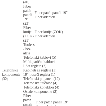
(40)
Fiber
patch
Fiber patch paneli 19"
paneli
Fiber adapteri
19"
(23)
Fiber
kutije
Fiber kutije (ZOK)
(ZOK)
Fiber adapteri
(21)
Tooless
- bez
alata
Telefonski kablovi (5)
Multi-parični kablovi
LSA reglete (3)
Telefonske
Kabineti za reglete (1)
komponente
19" nosači regleta (1)
(32)
Telefonski p. paneli (12)
Telefonske utičnice (4)
Telefonski konektori (4)
Ostale komponente (2)
Fiber
patch
Fiber patch paneli 19"
paneli