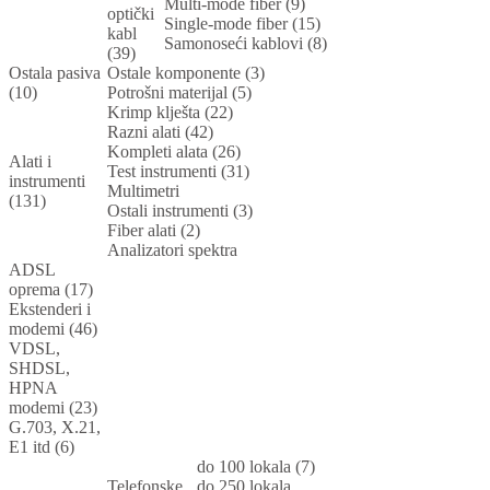
Multi-mode fiber (9)
optički
Single-mode fiber (15)
kabl
Samonoseći kablovi (8)
(39)
Ostala pasiva
Ostale komponente (3)
(10)
Potrošni materijal (5)
Krimp klješta (22)
Razni alati (42)
Kompleti alata (26)
Alati i
Test instrumenti (31)
instrumenti
Multimetri
(131)
Ostali instrumenti (3)
Fiber alati (2)
Analizatori spektra
ADSL
oprema (17)
Ekstenderi i
modemi (46)
VDSL,
SHDSL,
HPNA
modemi (23)
G.703, X.21,
E1 itd (6)
do 100 lokala (7)
Telefonske
do 250 lokala