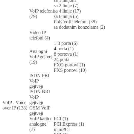
sa 1 linijom
sa 2 linije (7)
VoIP telefoni
sa 4 linije (17)
(79)
sa 6 linija (5)
PoE VoIP telefoni (38)
sa dodatnim konzolama (2)
Video IP
telefoni (4)
1-3 porta (6)
4 porta (1)
Analogni
8 portova (1)
VoIP gejtveji
24 porta
(19)
FXO portovi (1)
FXS portovi (10)
ISDN PRI
VoIP
gejtveji
ISDN BRI
VoIP
VoIP - Voice
gejtveji
over IP (138)
GSM VoIP
gejtveji
VoIP kartice
PCI (1)
analogne
PCI Express (1)
(7)
miniPCI