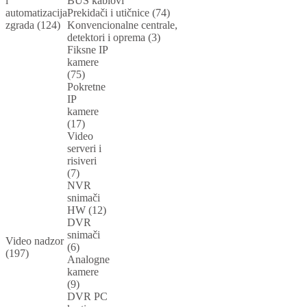
i
BUS kablovi
automatizacija
Prekidači i utičnice (74)
zgrada (124)
Konvencionalne centrale,
detektori i oprema (3)
Fiksne IP
kamere
(75)
Pokretne
IP
kamere
(17)
Video
serveri i
risiveri
(7)
NVR
snimači
HW (12)
DVR
snimači
Video nadzor
(6)
(197)
Analogne
kamere
(9)
DVR PC