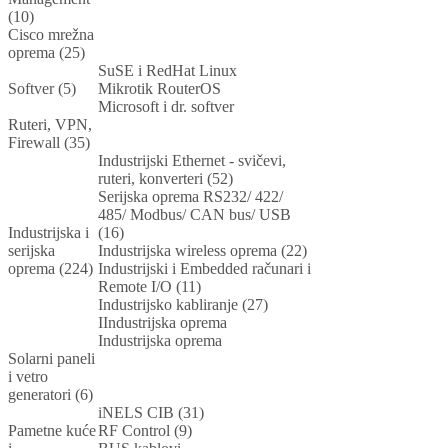
(10)
Cisco mrežna
oprema (25)
SuSE i RedHat Linux
Softver (5)
Mikrotik RouterOS
Microsoft i dr. softver
Ruteri, VPN,
Firewall (35)
Industrijski Ethernet - svičevi,
ruteri, konverteri (52)
Serijska oprema RS232/ 422/
485/ Modbus/ CAN bus/ USB
Industrijska i
(16)
serijska
Industrijska wireless oprema (22)
oprema (224)
Industrijski i Embedded računari i
Remote I/O (11)
Industrijsko kabliranje (27)
IIndustrijska oprema
Industrijska oprema
Solarni paneli
i vetro
generatori (6)
iNELS CIB (31)
Pametne kuće
RF Control (9)