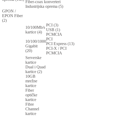
Fiber-coax konverteri
Industrijska oprema (5)
GPON /
EPON Fiber
(2)
PCI (3)
10/100Mb/s
USB (1)
kartice (4)
PCMCIA
PCI
10/100/1000
PCI Express (13)
Gigabit
PCI-X / PCI
(20)
PCMCIA
Serverske
kartice
Dual i Quad
kartice (2)
10GB
mrežne
kartice
Fiber
optičke
kartice
Fibre
Channel
kartice