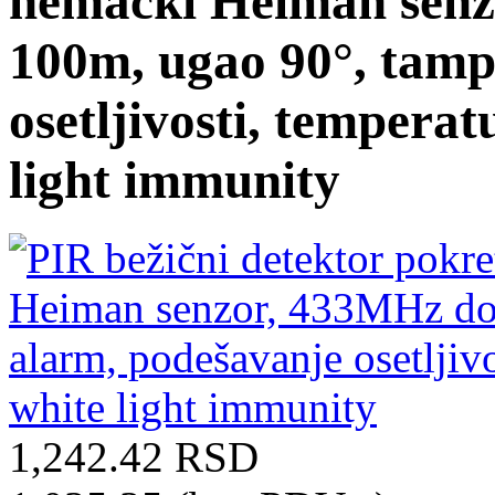
nemački Heiman senz
100m, ugao 90°, tamp
osetljivosti, tempera
light immunity
1,242.42 RSD