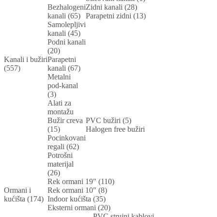
Bezhalogeni
Zidni kanali (28)
kanali (65)
Parapetni zidni (13)
Samolepljivi
kanali (45)
Podni kanali
(20)
Kanali i bužiri
Parapetni
(557)
kanali (67)
Metalni
pod-kanal
(3)
Alati za
montažu
Bužir creva
PVC bužiri (5)
(15)
Halogen free bužiri
Pocinkovani
regali (62)
Potrošni
materijal
(26)
Rek ormani 19" (110)
Ormani i
Rek ormani 10" (8)
kućišta (174)
Indoor kućišta (35)
Eksterni ormani (20)
PVC strujni kablovi