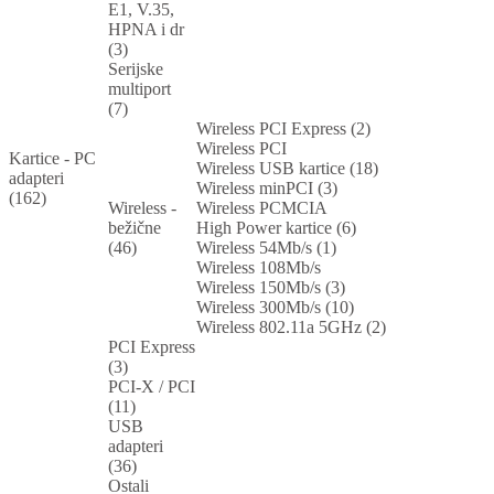
E1, V.35,
HPNA i dr
(3)
Serijske
multiport
(7)
Wireless PCI Express (2)
Wireless PCI
Kartice - PC
Wireless USB kartice (18)
adapteri
Wireless minPCI (3)
(162)
Wireless -
Wireless PCMCIA
bežične
High Power kartice (6)
(46)
Wireless 54Mb/s (1)
Wireless 108Mb/s
Wireless 150Mb/s (3)
Wireless 300Mb/s (10)
Wireless 802.11a 5GHz (2)
PCI Express
(3)
PCI-X / PCI
(11)
USB
adapteri
(36)
Ostali