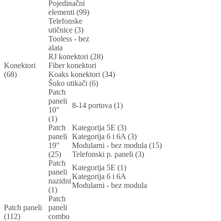
Pojedinačni
elementi (99)
Telefonske
utičnice (3)
Tooless - bez
alata
RJ konektori (28)
Konektori
Fiber konektori
(68)
Koaks konektori (34)
Šuko utikači (6)
Patch
paneli
8-14 portova (1)
10"
(1)
Patch
Kategorija 5E (3)
paneli
Kategorija 6 i 6A (3)
19"
Modularni - bez modula (15)
(25)
Telefonski p. paneli (3)
Patch
Kategorija 5E (1)
paneli
Kategorija 6 i 6A
nazidni
Modularni - bez modula
(1)
Patch
Patch paneli
paneli
(112)
combo