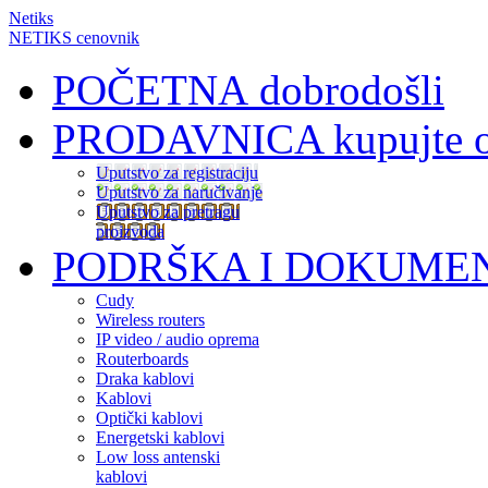
Netiks
NETIKS cenovnik
POČETNA
dobrodošli
PRODAVNICA
kupujte 
Uputstvo za registraciju
Uputstvo za naručivanje
Uputstvo za pretragu
proizvoda
PODRŠKA I DOKUME
Cudy
Wireless routers
IP video / audio oprema
Routerboards
Draka kablovi
Kablovi
Optički kablovi
Energetski kablovi
Low loss antenski
kablovi