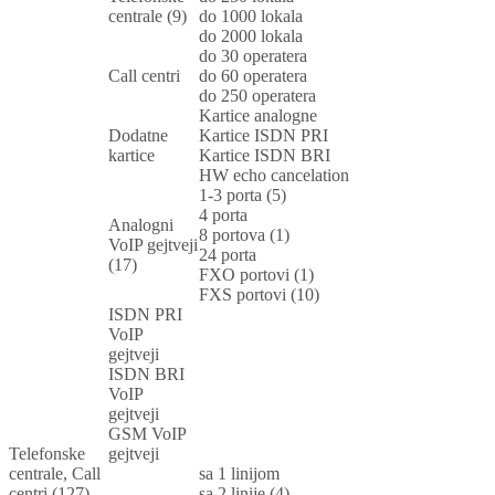
centrale (9)
do 1000 lokala
do 2000 lokala
do 30 operatera
Call centri
do 60 operatera
do 250 operatera
Kartice analogne
Dodatne
Kartice ISDN PRI
kartice
Kartice ISDN BRI
HW echo cancelation
1-3 porta (5)
4 porta
Analogni
8 portova (1)
VoIP gejtveji
24 porta
(17)
FXO portovi (1)
FXS portovi (10)
ISDN PRI
VoIP
gejtveji
ISDN BRI
VoIP
gejtveji
GSM VoIP
Telefonske
gejtveji
centrale, Call
sa 1 linijom
centri (127)
sa 2 linije (4)