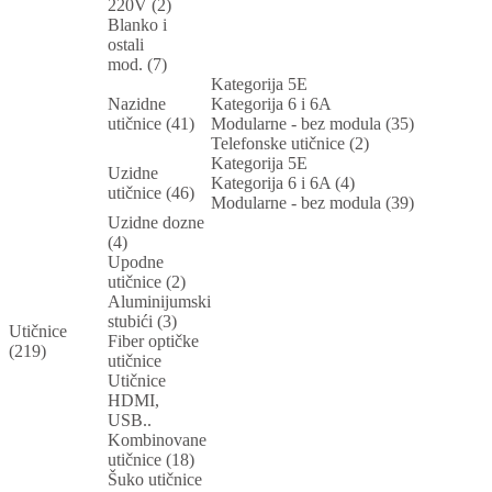
220V (2)
Blanko i
ostali
mod. (7)
Kategorija 5E
Nazidne
Kategorija 6 i 6A
utičnice (41)
Modularne - bez modula (35)
Telefonske utičnice (2)
Kategorija 5E
Uzidne
Kategorija 6 i 6A (4)
utičnice (46)
Modularne - bez modula (39)
Uzidne dozne
(4)
Upodne
utičnice (2)
Aluminijumski
stubići (3)
Utičnice
Fiber optičke
(219)
utičnice
Utičnice
HDMI,
USB..
Kombinovane
utičnice (18)
Šuko utičnice