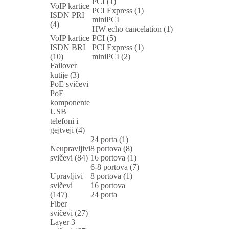
PCI (1)
VoIP kartice
PCI Express (1)
ISDN PRI
miniPCI
(4)
HW echo cancelation (1)
VoIP kartice
PCI (5)
ISDN BRI
PCI Express (1)
(10)
miniPCI (2)
Failover
kutije (3)
PoE svičevi
PoE
komponente
USB
telefoni i
gejtveji (4)
24 porta (1)
Neupravljivi
8 portova (8)
svičevi (84)
16 portova (1)
6-8 portova (7)
Upravljivi
8 portova (1)
svičevi
16 portova
(147)
24 porta
Fiber
svičevi (27)
Layer 3