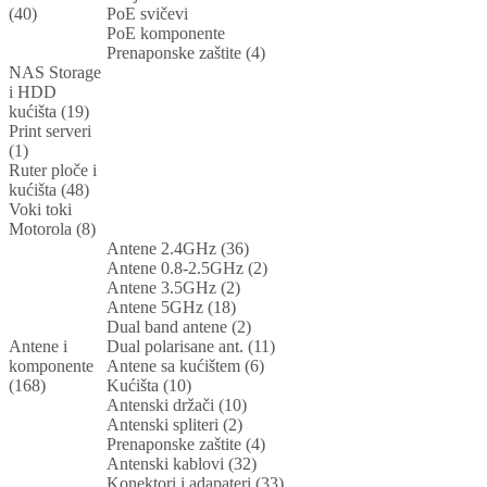
(40)
PoE svičevi
PoE komponente
Prenaponske zaštite (4)
NAS Storage
i HDD
kućišta (19)
Print serveri
(1)
Ruter ploče i
kućišta (48)
Voki toki
Motorola (8)
Antene 2.4GHz (36)
Antene 0.8-2.5GHz (2)
Antene 3.5GHz (2)
Antene 5GHz (18)
Dual band antene (2)
Antene i
Dual polarisane ant. (11)
komponente
Antene sa kućištem (6)
(168)
Kućišta (10)
Antenski držači (10)
Antenski spliteri (2)
Prenaponske zaštite (4)
Antenski kablovi (32)
Konektori i adapateri (33)