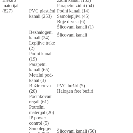
Elektro
Zidni kanali (133)
materijal
Parapetni zidni (54)
(827)
PVC plastični
Podni kanali (14)
kanali (253)
Samolepljivi (45)
Boje drveta (6)
Šlicovani kanali (1)
Bezhalogeni
Šlicovani kanali
kanali (24)
Lepljive trake
(2)
Podni kanali
(19)
Parapetni
kanali (65)
Metalni pod-
kanal (3)
Bužir creva
PVC bužiri (5)
(20)
Halogen free bužiri
Pocinkovani
regali (61)
Potrošni
materijal (26)
IP power
control (5)
Samolepljivi
Šlicovani kanali (50)