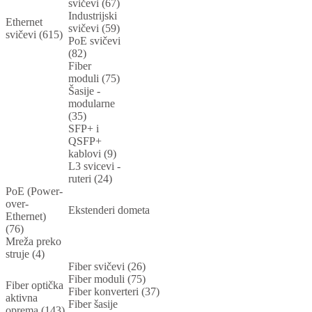
svičevi (67)
Industrijski
Ethernet
svičevi (59)
svičevi (615)
PoE svičevi
(82)
Fiber
moduli (75)
Šasije -
modularne
(35)
SFP+ i
QSFP+
kablovi (9)
L3 svicevi -
ruteri (24)
PoE (Power-
over-
Ekstenderi dometa
Ethernet)
(76)
Mreža preko
struje (4)
Fiber svičevi (26)
Fiber moduli (75)
Fiber optička
Fiber konverteri (37)
aktivna
Fiber šasije
oprema (143)