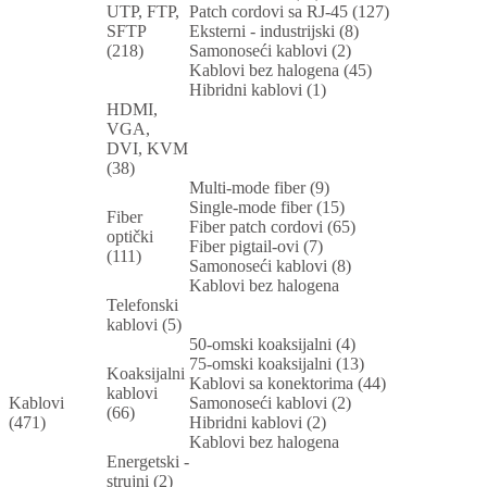
UTP, FTP,
Patch cordovi sa RJ-45 (127)
SFTP
Eksterni - industrijski (8)
(218)
Samonoseći kablovi (2)
Kablovi bez halogena (45)
Hibridni kablovi (1)
HDMI,
VGA,
DVI, KVM
(38)
Multi-mode fiber (9)
Single-mode fiber (15)
Fiber
Fiber patch cordovi (65)
optički
Fiber pigtail-ovi (7)
(111)
Samonoseći kablovi (8)
Kablovi bez halogena
Telefonski
kablovi (5)
50-omski koaksijalni (4)
75-omski koaksijalni (13)
Koaksijalni
Kablovi sa konektorima (44)
kablovi
Kablovi
Samonoseći kablovi (2)
(66)
(471)
Hibridni kablovi (2)
Kablovi bez halogena
Energetski -
strujni (2)