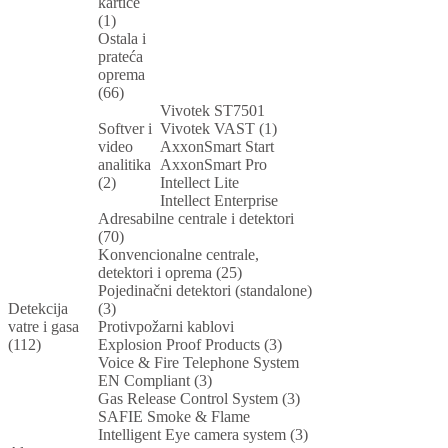
kartice
(1)
Ostala i
prateća
oprema
(66)
Vivotek ST7501
Softver i
Vivotek VAST (1)
video
AxxonSmart Start
analitika
AxxonSmart Pro
(2)
Intellect Lite
Intellect Enterprise
Adresabilne centrale i detektori
(70)
Konvencionalne centrale,
detektori i oprema (25)
Pojedinačni detektori (standalone)
Detekcija
(3)
vatre i gasa
Protivpožarni kablovi
(112)
Explosion Proof Products (3)
Voice & Fire Telephone System
EN Compliant (3)
Gas Release Control System (3)
SAFIE Smoke & Flame
Intelligent Eye camera system (3)