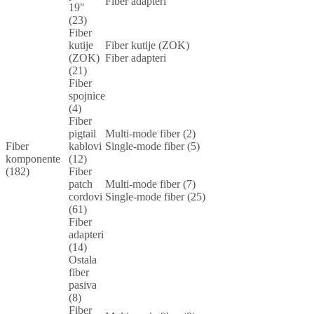
Fiber adapteri
19"
(23)
Fiber
kutije
Fiber kutije (ZOK)
(ZOK)
Fiber adapteri
(21)
Fiber
spojnice
(4)
Fiber
pigtail
Multi-mode fiber (2)
Fiber
kablovi
Single-mode fiber (5)
komponente
(12)
(182)
Fiber
patch
Multi-mode fiber (7)
cordovi
Single-mode fiber (25)
(61)
Fiber
adapteri
(14)
Ostala
fiber
pasiva
(8)
Fiber