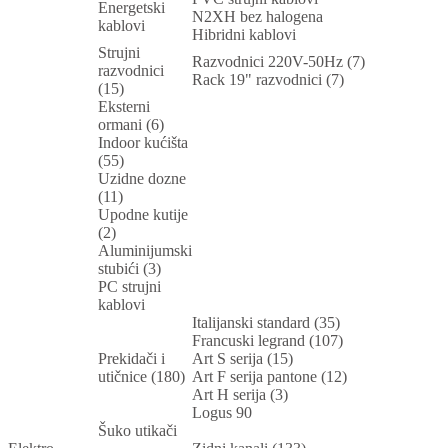
Energetski
N2XH bez halogena
kablovi
Hibridni kablovi
Strujni
Razvodnici 220V-50Hz (7)
razvodnici
Rack 19" razvodnici (7)
(15)
Eksterni
ormani (6)
Indoor kućišta
(55)
Uzidne dozne
(11)
Upodne kutije
(2)
Aluminijumski
stubići (3)
PC strujni
kablovi
Italijanski standard (35)
Francuski legrand (107)
Prekidači i
Art S serija (15)
utičnice (180)
Art F serija pantone (12)
Art H serija (3)
Logus 90
Šuko utikači