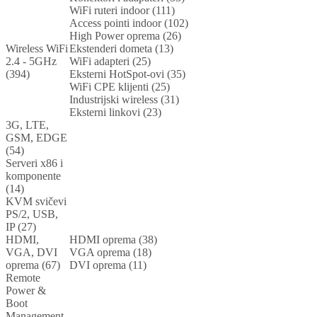
WiFi ruteri indoor (111)
Access pointi indoor (102)
High Power oprema (26)
Wireless WiFi
Ekstenderi dometa (13)
2.4 - 5GHz
WiFi adapteri (25)
(394)
Eksterni HotSpot-ovi (35)
WiFi CPE klijenti (25)
Industrijski wireless (31)
Eksterni linkovi (23)
3G, LTE,
GSM, EDGE
(54)
Serveri x86 i
komponente
(14)
KVM svičevi
PS/2, USB,
IP (27)
HDMI,
HDMI oprema (38)
VGA, DVI
VGA oprema (18)
oprema (67)
DVI oprema (11)
Remote
Power &
Boot
Management