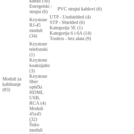
kanali (50)
Energetski -
PVC strujni kablovi (6)
strujni (6)
UTP - Unshielded (4)
Keystone
STP - Shielded (6)
RJ-45
Kategorija 5E (1)
moduli
Kategorija 6 i 6A (14)
(34)
Tooless - bez alata (9)
Keystone
telefonski
(1)
Keystone
koaksijalni
(3)
Keystone
Moduli za
fiber
kabliranje
optički
(83)
HDMI,
USB,
RCA (4)
Moduli
45x45
(32)
Šuko
moduli