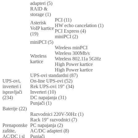
adapteri (5)
RAID &
storage (1)
PCI (11)
Asterisk
HW echo cancelation (1)
VoIP kartice
PCI Express (4)
(19)
miniPCI (2)
miniPCI (5)
Wireless minPCI
Wireless 300Mb/s
Wireless
Wireless 802.11a 5GHz
kartice
High Power kartice
High Power kartice
UPS-ovi standardni (87)
UPS-ovi,
On-line UPS-ovi (52)
inverteri i
Rek UPS-ovi 19" (34)
ispravljači
Inverteri (10)
(234)
DC napajanja (31)
Punjači (1)
Baterije (22)
Razvodnici 220V-50Hz (1)
Rack 19" razvodnici (7)
Prenaponske
PC napajanja (2)
zaštite,
AC/DC adapteri (8)
AC/DC i sl
Punjači