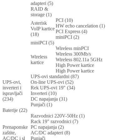
adapteri (5)
RAID &
storage (1)
PCI (10)
Asterisk
HW echo cancelation (1)
VoIP kartice
PCI Express (4)
(18)
miniPCI (2)
miniPCI (5)
Wireless minPCI
Wireless 300Mb/s
Wireless
Wireless 802.11a 5GHz
kartice
High Power kartice
High Power kartice
UPS-ovi standardni (87)
UPS-ovi,
On-line UPS-ovi (52)
inverteri i
Rek UPS-ovi 19" (34)
ispravljači
Inverteri (10)
(234)
DC napajanja (31)
Punjači (1)
Baterije (22)
Razvodnici 220V-50Hz (1)
Rack 19" razvodnici (7)
Prenaponske
PC napajanja (2)
zaštite,
AC/DC adapteri (8)
AC/DC i sl
Punjači