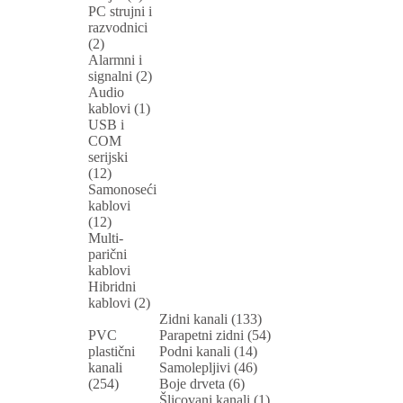
PC strujni i
razvodnici
(2)
Alarmni i
signalni (2)
Audio
kablovi (1)
USB i
COM
serijski
(12)
Samonoseći
kablovi
(12)
Multi-
parični
kablovi
Hibridni
kablovi (2)
Zidni kanali (133)
PVC
Parapetni zidni (54)
plastični
Podni kanali (14)
kanali
Samolepljivi (46)
(254)
Boje drveta (6)
Šlicovani kanali (1)