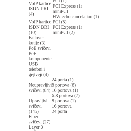
PCI (1)
VoIP kartice
PCI Express (1)
ISDN PRI
miniPCI
(4)
HW echo cancelation (1)
VoIP kartice
PCI (5)
ISDN BRI
PCI Express (1)
(10)
miniPCI (2)
Failover
kutije (3)
PoE svičevi
PoE
komponente
USB
telefoni i
gejtveji (4)
24 porta (1)
Neupravljivi
8 portova (8)
svičevi (84)
16 portova (1)
6-8 portova (7)
Upravljivi
8 portova (1)
svičevi
16 portova
(145)
24 porta
Fiber
svičevi (27)
Layer 3