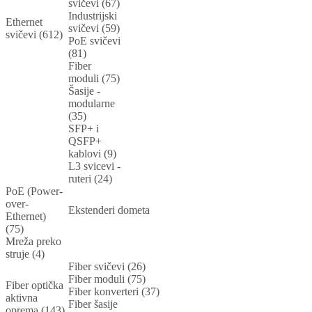
svičevi (67)
Industrijski
Ethernet
svičevi (59)
svičevi (612)
PoE svičevi
(81)
Fiber
moduli (75)
Šasije -
modularne
(35)
SFP+ i
QSFP+
kablovi (9)
L3 svicevi -
ruteri (24)
PoE (Power-
over-
Ekstenderi dometa
Ethernet)
(75)
Mreža preko
struje (4)
Fiber svičevi (26)
Fiber moduli (75)
Fiber optička
Fiber konverteri (37)
aktivna
Fiber šasije
oprema (143)