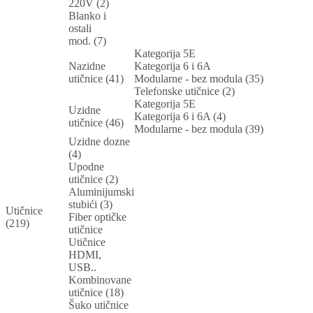
220V (2)
Blanko i
ostali
mod. (7)
Kategorija 5E
Nazidne
Kategorija 6 i 6A
utičnice (41)
Modularne - bez modula (35)
Telefonske utičnice (2)
Kategorija 5E
Uzidne
Kategorija 6 i 6A (4)
utičnice (46)
Modularne - bez modula (39)
Uzidne dozne
(4)
Upodne
utičnice (2)
Aluminijumski
stubići (3)
Utičnice
Fiber optičke
(219)
utičnice
Utičnice
HDMI,
USB..
Kombinovane
utičnice (18)
Šuko utičnice