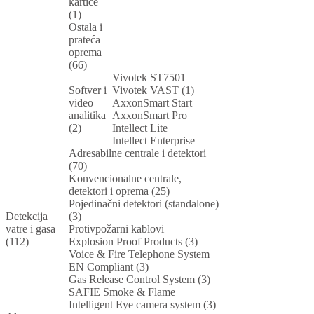
kartice
(1)
Ostala i
prateća
oprema
(66)
Vivotek ST7501
Softver i
Vivotek VAST (1)
video
AxxonSmart Start
analitika
AxxonSmart Pro
(2)
Intellect Lite
Intellect Enterprise
Adresabilne centrale i detektori
(70)
Konvencionalne centrale,
detektori i oprema (25)
Pojedinačni detektori (standalone)
Detekcija
(3)
vatre i gasa
Protivpožarni kablovi
(112)
Explosion Proof Products (3)
Voice & Fire Telephone System
EN Compliant (3)
Gas Release Control System (3)
SAFIE Smoke & Flame
Intelligent Eye camera system (3)