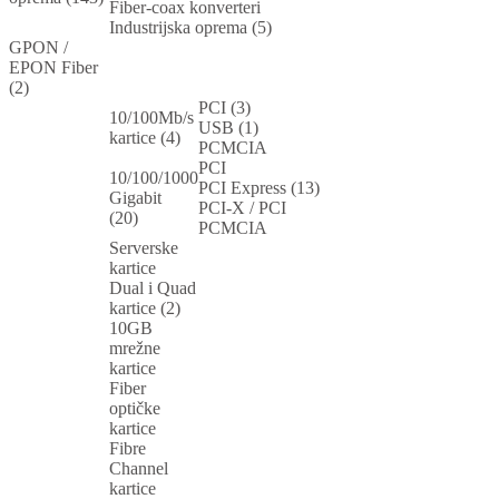
Fiber-coax konverteri
Industrijska oprema (5)
GPON /
EPON Fiber
(2)
PCI (3)
10/100Mb/s
USB (1)
kartice (4)
PCMCIA
PCI
10/100/1000
PCI Express (13)
Gigabit
PCI-X / PCI
(20)
PCMCIA
Serverske
kartice
Dual i Quad
kartice (2)
10GB
mrežne
kartice
Fiber
optičke
kartice
Fibre
Channel
kartice