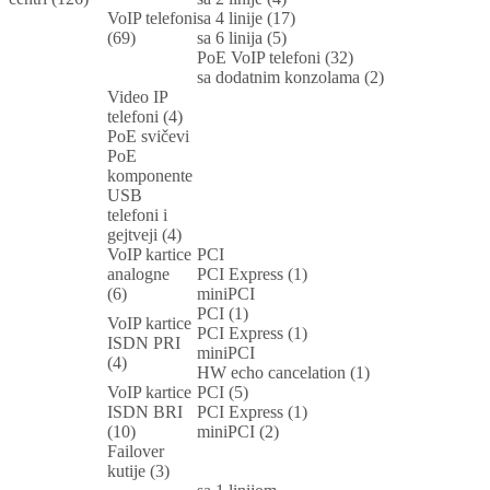
VoIP telefoni
sa 4 linije (17)
(69)
sa 6 linija (5)
PoE VoIP telefoni (32)
sa dodatnim konzolama (2)
Video IP
telefoni (4)
PoE svičevi
PoE
komponente
USB
telefoni i
gejtveji (4)
VoIP kartice
PCI
analogne
PCI Express (1)
(6)
miniPCI
PCI (1)
VoIP kartice
PCI Express (1)
ISDN PRI
miniPCI
(4)
HW echo cancelation (1)
VoIP kartice
PCI (5)
ISDN BRI
PCI Express (1)
(10)
miniPCI (2)
Failover
kutije (3)