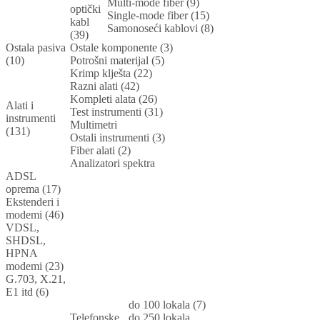
Multi-mode fiber (9)
optički
Single-mode fiber (15)
kabl
Samonoseći kablovi (8)
(39)
Ostala pasiva
Ostale komponente (3)
(10)
Potrošni materijal (5)
Krimp klješta (22)
Razni alati (42)
Kompleti alata (26)
Alati i
Test instrumenti (31)
instrumenti
Multimetri
(131)
Ostali instrumenti (3)
Fiber alati (2)
Analizatori spektra
ADSL
oprema (17)
Ekstenderi i
modemi (46)
VDSL,
SHDSL,
HPNA
modemi (23)
G.703, X.21,
E1 itd (6)
do 100 lokala (7)
Telefonske
do 250 lokala