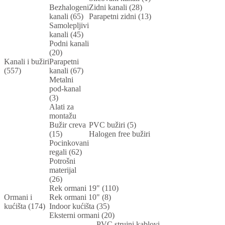
Bezhalogeni
Zidni kanali (28)
kanali (65)
Parapetni zidni (13)
Samolepljivi
kanali (45)
Podni kanali
(20)
Kanali i bužiri
Parapetni
(557)
kanali (67)
Metalni
pod-kanal
(3)
Alati za
montažu
Bužir creva
PVC bužiri (5)
(15)
Halogen free bužiri
Pocinkovani
regali (62)
Potrošni
materijal
(26)
Rek ormani 19" (110)
Ormani i
Rek ormani 10" (8)
kućišta (174)
Indoor kućišta (35)
Eksterni ormani (20)
PVC strujni kablovi