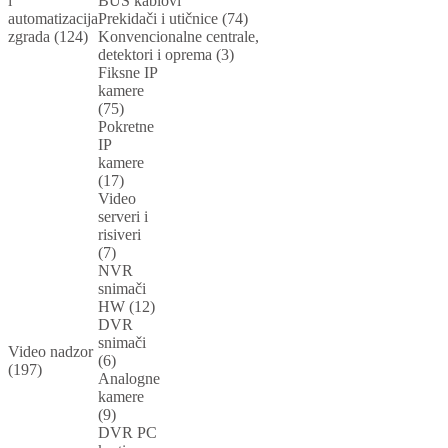
i
BUS kablovi
automatizacija
Prekidači i utičnice (74)
zgrada (124)
Konvencionalne centrale,
detektori i oprema (3)
Fiksne IP
kamere
(75)
Pokretne
IP
kamere
(17)
Video
serveri i
risiveri
(7)
NVR
snimači
HW (12)
DVR
snimači
Video nadzor
(6)
(197)
Analogne
kamere
(9)
DVR PC