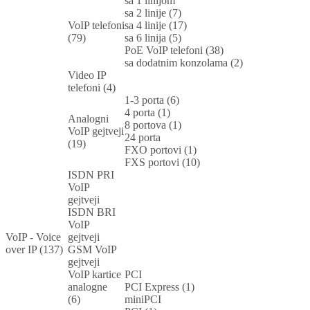
sa 1 linijom
sa 2 linije (7)
VoIP telefoni
sa 4 linije (17)
(79)
sa 6 linija (5)
PoE VoIP telefoni (38)
sa dodatnim konzolama (2)
Video IP
telefoni (4)
1-3 porta (6)
4 porta (1)
Analogni
8 portova (1)
VoIP gejtveji
24 porta
(19)
FXO portovi (1)
FXS portovi (10)
ISDN PRI
VoIP
gejtveji
ISDN BRI
VoIP
VoIP - Voice
gejtveji
over IP (137)
GSM VoIP
gejtveji
VoIP kartice
PCI
analogne
PCI Express (1)
(6)
miniPCI