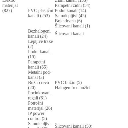
Elektro
Zidni kanali (133)
materijal
Parapetni zidni (54)
(827)
PVC plastični
Podni kanali (14)
kanali (253)
Samolepljivi (45)
Boje drveta (6)
Šlicovani kanali (1)
Bezhalogeni
Šlicovani kanali
kanali (24)
Lepljive trake
(2)
Podni kanali
(19)
Parapetni
kanali (65)
Metalni pod-
kanal (3)
Bužir creva
PVC bužiri (5)
(20)
Halogen free bužiri
Pocinkovani
regali (61)
Potrošni
materijal (26)
IP power
control (5)
Samolepljivi
Šlicovani kanali (50)