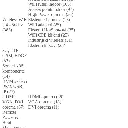
WiFi ruteri indoor (105)
Access pointi indoor (97)
High Power oprema (26)
Wireless WiFi
Ekstenderi dometa (13)
2.4 - 5GHz
WiFi adapteri (25)
(383)
Eksterni HotSpot-ovi (35)
WiFi CPE klijenti (25)
Industrijski wireless (31)
Eksterni linkovi (23)
3G, LTE,
GSM, EDGE
(53)
Serveri x86 i
komponente
(14)
KVM svičevi
PS/2, USB,
IP (27)
HDMI,
HDMI oprema (38)
VGA, DVI
VGA oprema (18)
oprema (67)
DVI oprema (11)
Remote
Power &
Boot
Management