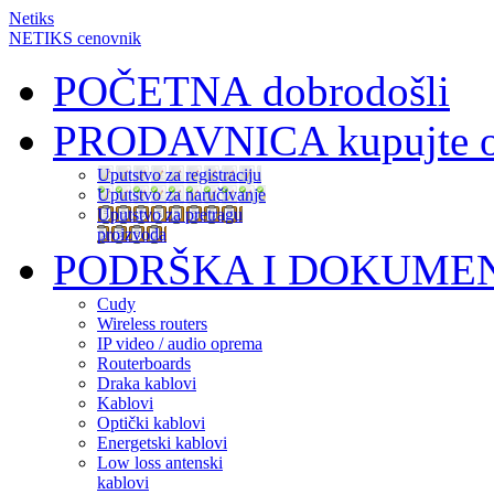
Netiks
NETIKS cenovnik
POČETNA
dobrodošli
PRODAVNICA
kupujte 
Uputstvo za registraciju
Uputstvo za naručivanje
Uputstvo za pretragu
proizvoda
PODRŠKA I DOKUME
Cudy
Wireless routers
IP video / audio oprema
Routerboards
Draka kablovi
Kablovi
Optički kablovi
Energetski kablovi
Low loss antenski
kablovi