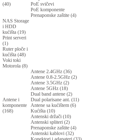
(40)
PoE svičevi
PoE komponente
Prenaponske zaštite (4)
NAS Storage
i HDD
kućišta (19)
Print serveri
(1)
Ruter ploče i
kućišta (48)
Voki toki
Motorola (8)
Antene 2.4GHz (36)
Antene 0.8-2.5GHz (2)
Antene 3.5GHz (2)
Antene 5GHz (18)
Dual band antene (2)
Antene i
Dual polarisane ant. (11)
komponente
Antene sa kućištem (6)
(168)
Kućišta (10)
Antenski držači (10)
Antenski spliteri (2)
Prenaponske zaštite (4)
Antenski kablovi (32)
Konektori i adapateri (33)