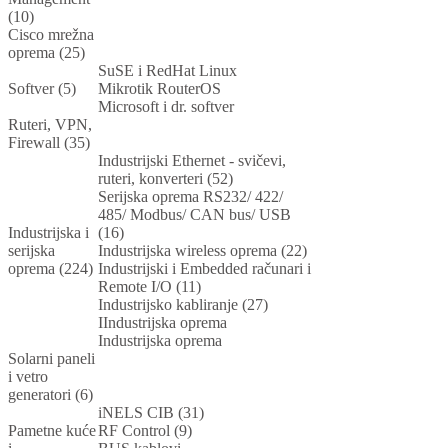
(10)
Cisco mrežna
oprema (25)
SuSE i RedHat Linux
Softver (5)
Mikrotik RouterOS
Microsoft i dr. softver
Ruteri, VPN,
Firewall (35)
Industrijski Ethernet - svičevi,
ruteri, konverteri (52)
Serijska oprema RS232/ 422/
485/ Modbus/ CAN bus/ USB
Industrijska i
(16)
serijska
Industrijska wireless oprema (22)
oprema (224)
Industrijski i Embedded računari i
Remote I/O (11)
Industrijsko kabliranje (27)
IIndustrijska oprema
Industrijska oprema
Solarni paneli
i vetro
generatori (6)
iNELS CIB (31)
Pametne kuće
RF Control (9)