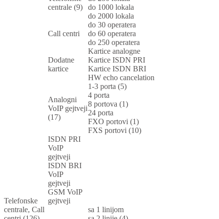
centrale (9)
do 1000 lokala
do 2000 lokala
do 30 operatera
Call centri
do 60 operatera
do 250 operatera
Kartice analogne
Dodatne
Kartice ISDN PRI
kartice
Kartice ISDN BRI
HW echo cancelation
1-3 porta (5)
4 porta
Analogni
8 portova (1)
VoIP gejtveji
24 porta
(17)
FXO portovi (1)
FXS portovi (10)
ISDN PRI
VoIP
gejtveji
ISDN BRI
VoIP
gejtveji
GSM VoIP
Telefonske
gejtveji
centrale, Call
sa 1 linijom
centri (126)
sa 2 linije (4)