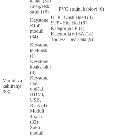
kanali (50)
Energetski -
PVC strujni kablovi (6)
strujni (6)
UTP - Unshielded (4)
Keystone
STP - Shielded (6)
RJ-45
Kategorija 5E (1)
moduli
Kategorija 6 i 6A (14)
(34)
Tooless - bez alata (9)
Keystone
telefonski
(1)
Keystone
koaksijalni
(3)
Keystone
Moduli za
fiber
kabliranje
optički
(83)
HDMI,
USB,
RCA (4)
Moduli
45x45
(32)
Šuko
moduli