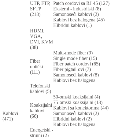
UTP, FTP,
Patch cordovi sa RJ-45 (127)
SFTP
Eksterni - industrijski (8)
(218)
Samonoseći kablovi (2)
Kablovi bez halogena (45)
Hibridni kablovi (1)
HDMI,
VGA,
DVI, KVM
(38)
Multi-mode fiber (9)
Single-mode fiber (15)
Fiber
Fiber patch cordovi (65)
optički
Fiber pigtail-ovi (7)
(111)
Samonoseći kablovi (8)
Kablovi bez halogena
Telefonski
kablovi (5)
50-omski koaksijalni (4)
75-omski koaksijalni (13)
Koaksijalni
Kablovi sa konektorima (44)
kablovi
Kablovi
Samonoseći kablovi (2)
(66)
(471)
Hibridni kablovi (2)
Kablovi bez halogena
Energetski -
strujni (2)