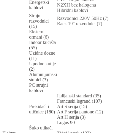
Energetski
N2XH bez halogena
kablovi
Hibridni kablovi
Strujni
Razvodnici 220V-50Hz (7)
razvodnici
Rack 19" razvodnici (7)
(15)
Eksterni
ormani (6)
Indoor kućišta
(55)
Uzidne dozne
(11)
Upodne kutije
(2)
Aluminijumski
stubići (3)
PC strujni
kablovi
Italijanski standard (35)
Francuski legrand (107)
Prekidači i
Art S serija (15)
utičnice (180)
Art F serija pantone (12)
Art H serija (3)
Logus 90
Šuko utikači