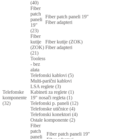
(40)
Fiber
patch
Fiber patch paneli 19"
paneli
Fiber adapteri
19"
(23)
Fiber
kutije
Fiber kutije (ZOK)
(ZOK)
Fiber adapteri
(21)
Tooless
- bez
alata
Telefonski kablovi (5)
Multi-parični kablovi
LSA reglete (3)
Telefonske
Kabineti za reglete (1)
komponente
19" nosači regleta (1)
(32)
Telefonski p. paneli (12)
Telefonske utičnice (4)
Telefonski konektori (4)
Ostale komponente (2)
Fiber
patch
Fiber patch paneli 19"
paneli