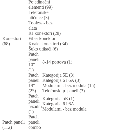
Pojedinačni
elementi (99)
Telefonske
utičnice (3)
Tooless - bez
alata
RJ konektori (28)
Konektori
Fiber konektori
(68)
Koaks konektori (34)
Šuko utikači (6)
Patch
paneli
8-14 portova (1)
10"
(1)
Patch
Kategorija 5E (3)
paneli
Kategorija 6 i 6A (3)
19"
Modularni - bez modula (15)
(25)
Telefonski p. paneli (3)
Patch
Kategorija 5E (1)
paneli
Kategorija 6 i 6A
nazidni
Modularni - bez modula
(1)
Patch
Patch paneli
paneli
(112)
combo