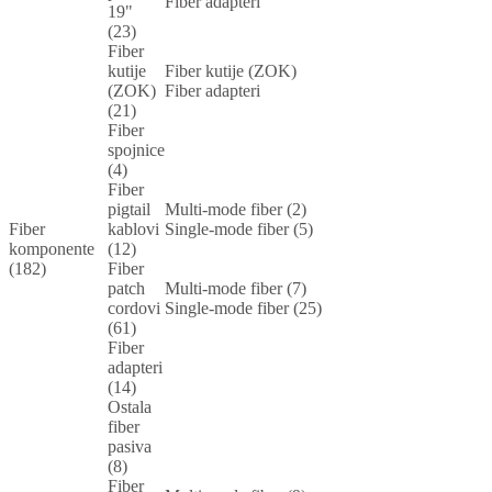
Fiber adapteri
19"
(23)
Fiber
kutije
Fiber kutije (ZOK)
(ZOK)
Fiber adapteri
(21)
Fiber
spojnice
(4)
Fiber
pigtail
Multi-mode fiber (2)
Fiber
kablovi
Single-mode fiber (5)
komponente
(12)
(182)
Fiber
patch
Multi-mode fiber (7)
cordovi
Single-mode fiber (25)
(61)
Fiber
adapteri
(14)
Ostala
fiber
pasiva
(8)
Fiber