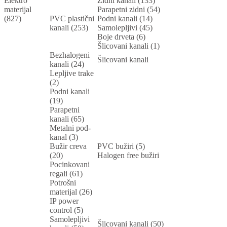
Elektro
Zidni kanali (133)
materijal
Parapetni zidni (54)
(827)
PVC plastični
Podni kanali (14)
kanali (253)
Samolepljivi (45)
Boje drveta (6)
Šlicovani kanali (1)
Bezhalogeni
Šlicovani kanali
kanali (24)
Lepljive trake
(2)
Podni kanali
(19)
Parapetni
kanali (65)
Metalni pod-
kanal (3)
Bužir creva
PVC bužiri (5)
(20)
Halogen free bužiri
Pocinkovani
regali (61)
Potrošni
materijal (26)
IP power
control (5)
Samolepljivi
Šlicovani kanali (50)