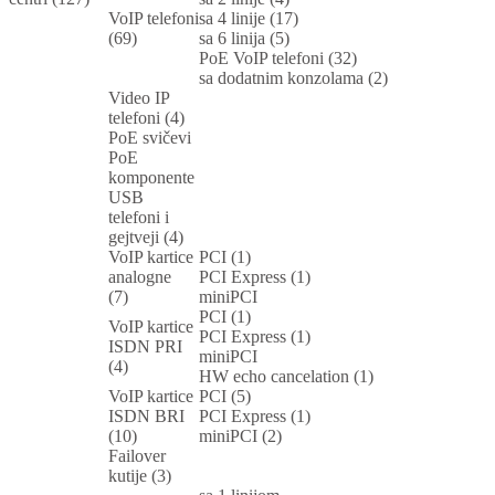
VoIP telefoni
sa 4 linije (17)
(69)
sa 6 linija (5)
PoE VoIP telefoni (32)
sa dodatnim konzolama (2)
Video IP
telefoni (4)
PoE svičevi
PoE
komponente
USB
telefoni i
gejtveji (4)
VoIP kartice
PCI (1)
analogne
PCI Express (1)
(7)
miniPCI
PCI (1)
VoIP kartice
PCI Express (1)
ISDN PRI
miniPCI
(4)
HW echo cancelation (1)
VoIP kartice
PCI (5)
ISDN BRI
PCI Express (1)
(10)
miniPCI (2)
Failover
kutije (3)