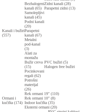
Bezhalogeni
Zidni kanali (28)
kanali (65)
Parapetni zidni (13)
Samolepljivi
kanali (45)
Podni kanali
(20)
Kanali i bužiri
Parapetni
(557)
kanali (67)
Metalni
pod-kanal
(3)
Alati za
montažu
Bužir creva
PVC bužiri (5)
(15)
Halogen free bužiri
Pocinkovani
regali (62)
Potrošni
materijal
(26)
Rek ormani 19" (110)
Ormani i
Rek ormani 10" (8)
kućišta (174)
Indoor kućišta (35)
Eksterni ormani (20)
PVC strujni kablovi