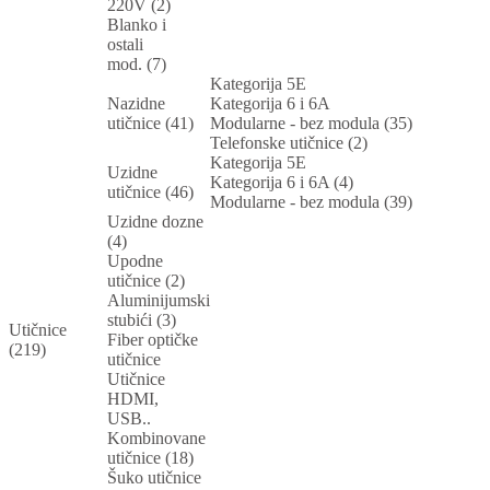
220V (2)
Blanko i
ostali
mod. (7)
Kategorija 5E
Nazidne
Kategorija 6 i 6A
utičnice (41)
Modularne - bez modula (35)
Telefonske utičnice (2)
Kategorija 5E
Uzidne
Kategorija 6 i 6A (4)
utičnice (46)
Modularne - bez modula (39)
Uzidne dozne
(4)
Upodne
utičnice (2)
Aluminijumski
stubići (3)
Utičnice
Fiber optičke
(219)
utičnice
Utičnice
HDMI,
USB..
Kombinovane
utičnice (18)
Šuko utičnice