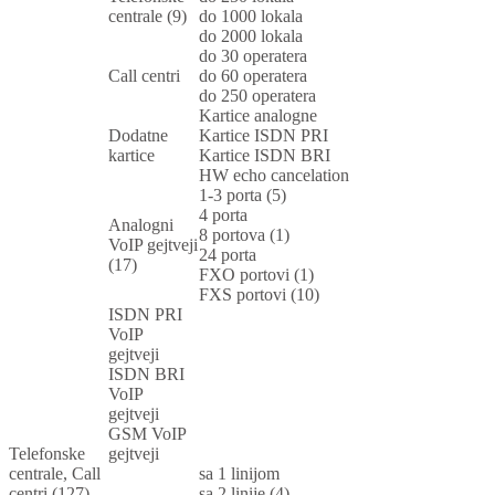
centrale (9)
do 1000 lokala
do 2000 lokala
do 30 operatera
Call centri
do 60 operatera
do 250 operatera
Kartice analogne
Dodatne
Kartice ISDN PRI
kartice
Kartice ISDN BRI
HW echo cancelation
1-3 porta (5)
4 porta
Analogni
8 portova (1)
VoIP gejtveji
24 porta
(17)
FXO portovi (1)
FXS portovi (10)
ISDN PRI
VoIP
gejtveji
ISDN BRI
VoIP
gejtveji
GSM VoIP
Telefonske
gejtveji
centrale, Call
sa 1 linijom
centri (127)
sa 2 linije (4)