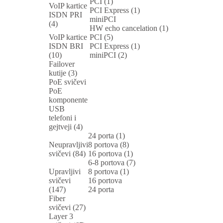
PCI (1)
VoIP kartice
PCI Express (1)
ISDN PRI
miniPCI
(4)
HW echo cancelation (1)
VoIP kartice
PCI (5)
ISDN BRI
PCI Express (1)
(10)
miniPCI (2)
Failover
kutije (3)
PoE svičevi
PoE
komponente
USB
telefoni i
gejtveji (4)
24 porta (1)
Neupravljivi
8 portova (8)
svičevi (84)
16 portova (1)
6-8 portova (7)
Upravljivi
8 portova (1)
svičevi
16 portova
(147)
24 porta
Fiber
svičevi (27)
Layer 3