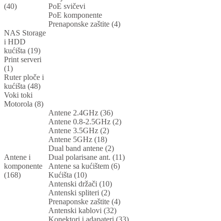
(40)
PoE svičevi
PoE komponente
Prenaponske zaštite (4)
NAS Storage
i HDD
kućišta (19)
Print serveri
(1)
Ruter ploče i
kućišta (48)
Voki toki
Motorola (8)
Antene 2.4GHz (36)
Antene 0.8-2.5GHz (2)
Antene 3.5GHz (2)
Antene 5GHz (18)
Dual band antene (2)
Antene i
Dual polarisane ant. (11)
komponente
Antene sa kućištem (6)
(168)
Kućišta (10)
Antenski držači (10)
Antenski spliteri (2)
Prenaponske zaštite (4)
Antenski kablovi (32)
Konektori i adapateri (33)