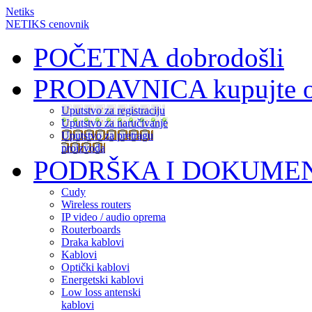
Netiks
NETIKS cenovnik
POČETNA
dobrodošli
PRODAVNICA
kupujte 
Uputstvo za registraciju
Uputstvo za naručivanje
Uputstvo za pretragu
proizvoda
PODRŠKA I DOKUME
Cudy
Wireless routers
IP video / audio oprema
Routerboards
Draka kablovi
Kablovi
Optički kablovi
Energetski kablovi
Low loss antenski
kablovi