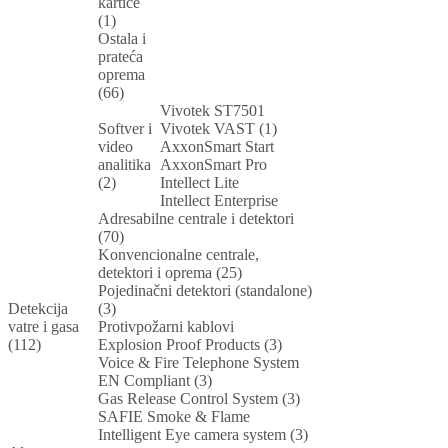
kartice
(1)
Ostala i
prateća
oprema
(66)
Vivotek ST7501
Softver i
Vivotek VAST (1)
video
AxxonSmart Start
analitika
AxxonSmart Pro
(2)
Intellect Lite
Intellect Enterprise
Adresabilne centrale i detektori
(70)
Konvencionalne centrale,
detektori i oprema (25)
Pojedinačni detektori (standalone)
Detekcija
(3)
vatre i gasa
Protivpožarni kablovi
(112)
Explosion Proof Products (3)
Voice & Fire Telephone System
EN Compliant (3)
Gas Release Control System (3)
SAFIE Smoke & Flame
Intelligent Eye camera system (3)