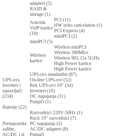
adapteri (5)
RAID &
storage (1)
PCI (11)
Asterisk
HW echo cancelation (1)
VoIP kartice
PCI Express (4)
(19)
miniPCI (2)
miniPCI (5)
Wireless minPCI
Wireless 300Mb/s
Wireless
Wireless 802.11a 5GHz
kartice
High Power kartice
High Power kartice
UPS-ovi standardni (87)
UPS-ovi,
On-line UPS-ovi (52)
inverteri i
Rek UPS-ovi 19" (34)
ispravljači
Inverteri (10)
(234)
DC napajanja (31)
Punjači (1)
Baterije (22)
Razvodnici 220V-50Hz (1)
Rack 19" razvodnici (7)
Prenaponske
PC napajanja (2)
zaštite,
AC/DC adapteri (8)
AC/DC i sl
Punjači