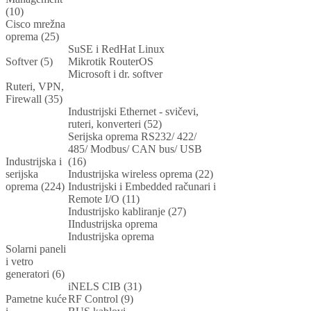
(10)
Cisco mrežna
oprema (25)
SuSE i RedHat Linux
Softver (5)
Mikrotik RouterOS
Microsoft i dr. softver
Ruteri, VPN,
Firewall (35)
Industrijski Ethernet - svičevi,
ruteri, konverteri (52)
Serijska oprema RS232/ 422/
485/ Modbus/ CAN bus/ USB
Industrijska i
(16)
serijska
Industrijska wireless oprema (22)
oprema (224)
Industrijski i Embedded računari i
Remote I/O (11)
Industrijsko kabliranje (27)
IIndustrijska oprema
Industrijska oprema
Solarni paneli
i vetro
generatori (6)
iNELS CIB (31)
Pametne kuće
RF Control (9)