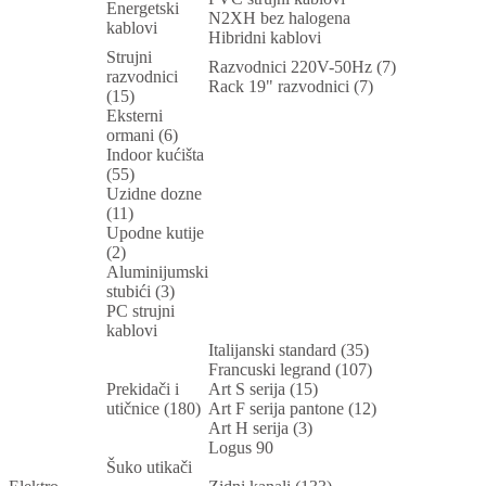
Energetski
N2XH bez halogena
kablovi
Hibridni kablovi
Strujni
Razvodnici 220V-50Hz (7)
razvodnici
Rack 19" razvodnici (7)
(15)
Eksterni
ormani (6)
Indoor kućišta
(55)
Uzidne dozne
(11)
Upodne kutije
(2)
Aluminijumski
stubići (3)
PC strujni
kablovi
Italijanski standard (35)
Francuski legrand (107)
Prekidači i
Art S serija (15)
utičnice (180)
Art F serija pantone (12)
Art H serija (3)
Logus 90
Šuko utikači