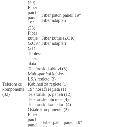
(40)
Fiber
patch
Fiber patch paneli 19"
paneli
Fiber adapteri
19"
(23)
Fiber
kutije
Fiber kutije (ZOK)
(ZOK)
Fiber adapteri
(21)
Tooless
- bez
alata
Telefonski kablovi (5)
Multi-parični kablovi
LSA reglete (3)
Telefonske
Kabineti za reglete (1)
komponente
19" nosači regleta (1)
(32)
Telefonski p. paneli (12)
Telefonske utičnice (4)
Telefonski konektori (4)
Ostale komponente (2)
Fiber
patch
Fiber patch paneli 19"
paneli