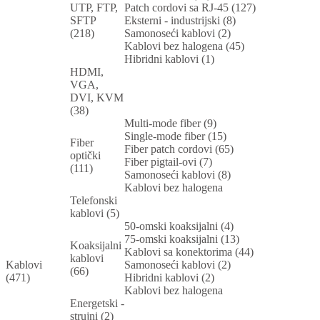
UTP, FTP,
Patch cordovi sa RJ-45 (127)
SFTP
Eksterni - industrijski (8)
(218)
Samonoseći kablovi (2)
Kablovi bez halogena (45)
Hibridni kablovi (1)
HDMI,
VGA,
DVI, KVM
(38)
Multi-mode fiber (9)
Single-mode fiber (15)
Fiber
Fiber patch cordovi (65)
optički
Fiber pigtail-ovi (7)
(111)
Samonoseći kablovi (8)
Kablovi bez halogena
Telefonski
kablovi (5)
50-omski koaksijalni (4)
75-omski koaksijalni (13)
Koaksijalni
Kablovi sa konektorima (44)
kablovi
Kablovi
Samonoseći kablovi (2)
(66)
(471)
Hibridni kablovi (2)
Kablovi bez halogena
Energetski -
strujni (2)