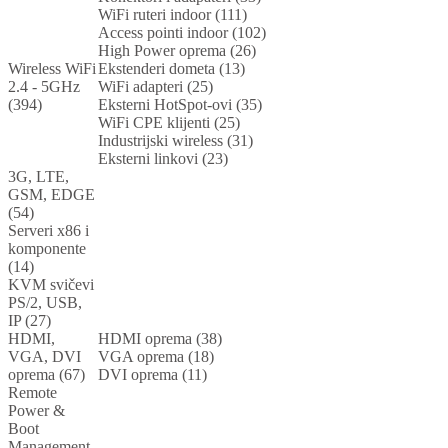
WiFi ruteri indoor (111)
Access pointi indoor (102)
High Power oprema (26)
Wireless WiFi
Ekstenderi dometa (13)
2.4 - 5GHz
WiFi adapteri (25)
(394)
Eksterni HotSpot-ovi (35)
WiFi CPE klijenti (25)
Industrijski wireless (31)
Eksterni linkovi (23)
3G, LTE,
GSM, EDGE
(54)
Serveri x86 i
komponente
(14)
KVM svičevi
PS/2, USB,
IP (27)
HDMI,
HDMI oprema (38)
VGA, DVI
VGA oprema (18)
oprema (67)
DVI oprema (11)
Remote
Power &
Boot
Management