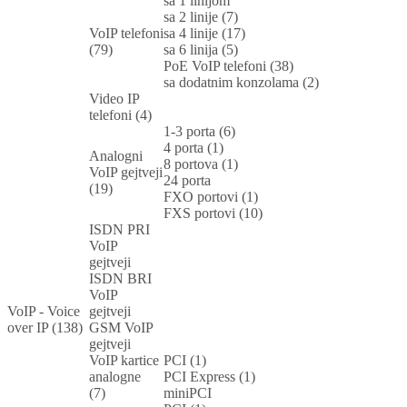
sa 1 linijom
sa 2 linije (7)
VoIP telefoni
sa 4 linije (17)
(79)
sa 6 linija (5)
PoE VoIP telefoni (38)
sa dodatnim konzolama (2)
Video IP
telefoni (4)
1-3 porta (6)
4 porta (1)
Analogni
8 portova (1)
VoIP gejtveji
24 porta
(19)
FXO portovi (1)
FXS portovi (10)
ISDN PRI
VoIP
gejtveji
ISDN BRI
VoIP
VoIP - Voice
gejtveji
over IP (138)
GSM VoIP
gejtveji
VoIP kartice
PCI (1)
analogne
PCI Express (1)
(7)
miniPCI