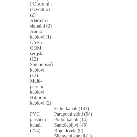
PC strujni i
razvodnici
(2)
Alarmni i
signalni (2)
Audio
kablovi (1)
USB i
COM
serijski
(12)
Samonoseći
kablovi
(12)
Multi-
parični
kablovi
Hibridni
kablovi (2)
Zidni kanali (133)
PVC
Parapetni zidni (54)
plastični
Podni kanali (14)
kanali
Samolepljivi (46)
(254)
Boje drveta (6)
Šlicovani kanali (1)