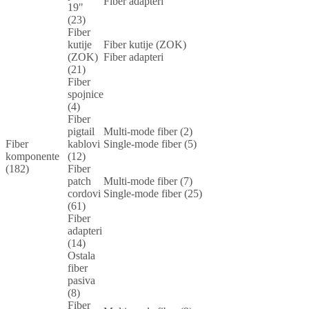
Fiber adapteri
19"
(23)
Fiber
kutije
Fiber kutije (ZOK)
(ZOK)
Fiber adapteri
(21)
Fiber
spojnice
(4)
Fiber
pigtail
Multi-mode fiber (2)
Fiber
kablovi
Single-mode fiber (5)
komponente
(12)
(182)
Fiber
patch
Multi-mode fiber (7)
cordovi
Single-mode fiber (25)
(61)
Fiber
adapteri
(14)
Ostala
fiber
pasiva
(8)
Fiber