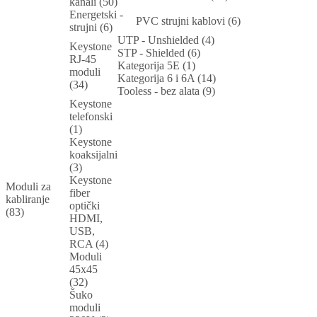
kanali (50)
Energetski -
PVC strujni kablovi (6)
strujni (6)
UTP - Unshielded (4)
Keystone
STP - Shielded (6)
RJ-45
Kategorija 5E (1)
moduli
Kategorija 6 i 6A (14)
(34)
Tooless - bez alata (9)
Keystone
telefonski
(1)
Keystone
koaksijalni
(3)
Keystone
Moduli za
fiber
kabliranje
optički
(83)
HDMI,
USB,
RCA (4)
Moduli
45x45
(32)
Šuko
moduli