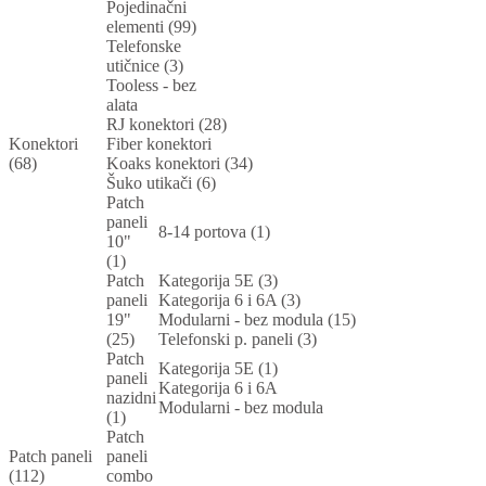
Pojedinačni
elementi (99)
Telefonske
utičnice (3)
Tooless - bez
alata
RJ konektori (28)
Konektori
Fiber konektori
(68)
Koaks konektori (34)
Šuko utikači (6)
Patch
paneli
8-14 portova (1)
10"
(1)
Patch
Kategorija 5E (3)
paneli
Kategorija 6 i 6A (3)
19"
Modularni - bez modula (15)
(25)
Telefonski p. paneli (3)
Patch
Kategorija 5E (1)
paneli
Kategorija 6 i 6A
nazidni
Modularni - bez modula
(1)
Patch
Patch paneli
paneli
(112)
combo