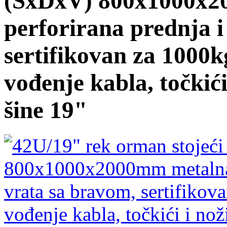
(ŠxDxV) 800x1000x2
perforirana prednja i
sertifikovan za 1000kg
vođenje kabla, točkići
šine 19"