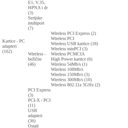
E1, V.35,
HPNA i dr
(3)
Serijske
multiport
(7)
Wireless PCI Express (2)
Wireless PCI
Kartice - PC
Wireless USB kartice (18)
adapteri
Wireless minPCI (3)
(162)
Wireless -
Wireless PCMCIA
bežične
High Power kartice (6)
(46)
Wireless 54Mb/s (1)
Wireless 108Mb/s
Wireless 150Mb/s (3)
Wireless 300Mb/s (10)
Wireless 802.11a 5GHz (2)
PCI Express
(3)
PCI-X / PCI
(11)
USB
adapteri
(36)
Ostali