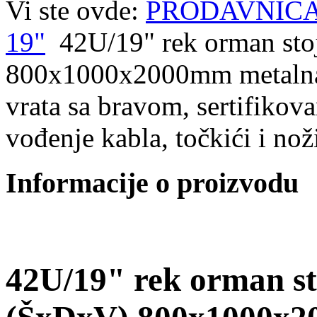
Vi ste ovde:
PRODAVNIC
19"
42U/19" rek orman st
800x1000x2000mm metalna p
vrata sa bravom, sertifikov
vođenje kabla, točkići i nož
Informacije o proizvodu
42U/19" rek orman st