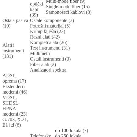
Multi-mode fiber (9)
optički
Single-mode fiber (15)
kabl
Samonoseći kablovi (8)
(39)
Ostala pasiva
Ostale komponente (3)
(10)
Potrošni materijal (5)
Krimp klješta (22)
Razni alati (42)
Kompleti alata (26)
Alati i
Test instrumenti (31)
instrumenti
Multimetri
(131)
Ostali instrumenti (3)
Fiber alati (2)
Analizatori spektra
ADSL
oprema (17)
Ekstenderi i
modemi (46)
VDSL,
SHDSL,
HPNA
modemi (23)
G.703, X.21,
E1 itd (6)
do 100 lokala (7)
Telefonske
do 250 lokala