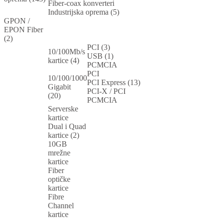
Fiber-coax konverteri
Industrijska oprema (5)
GPON /
EPON Fiber
(2)
PCI (3)
10/100Mb/s
USB (1)
kartice (4)
PCMCIA
PCI
10/100/1000
PCI Express (13)
Gigabit
PCI-X / PCI
(20)
PCMCIA
Serverske
kartice
Dual i Quad
kartice (2)
10GB
mrežne
kartice
Fiber
optičke
kartice
Fibre
Channel
kartice