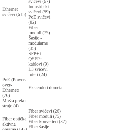
svičevi (67)
Industrijski
Ethernet
svičevi (59)
svičevi (615)
PoE svičevi
(82)
Fiber
moduli (75)
Šasije -
modularne
(35)
SFP+ i
QSFP+
kablovi (9)
L3 svicevi -
ruteri (24)
PoE (Power-
over-
Ekstenderi dometa
Ethernet)
(76)
Mreža preko
struje (4)
Fiber svičevi (26)
Fiber moduli (75)
Fiber optička
Fiber konverteri (37)
aktivna
Fiber šasije
oprema (143)