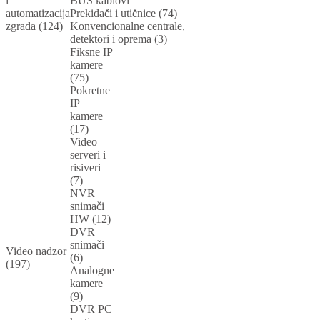
i
BUS kablovi
automatizacija
Prekidači i utičnice (74)
zgrada (124)
Konvencionalne centrale,
detektori i oprema (3)
Fiksne IP
kamere
(75)
Pokretne
IP
kamere
(17)
Video
serveri i
risiveri
(7)
NVR
snimači
HW (12)
DVR
snimači
Video nadzor
(6)
(197)
Analogne
kamere
(9)
DVR PC