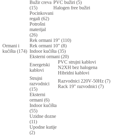
Bužir creva
PVC bužiri (5)
(15)
Halogen free bužiri
Pocinkovani
regali (62)
Potrošni
materijal
(26)
Rek ormani 19" (110)
Ormani i
Rek ormani 10" (8)
kućišta (174)
Indoor kućišta (35)
Eksterni ormani (20)
PVC strujni kablovi
Energetski
N2XH bez halogena
kablovi
Hibridni kablovi
Strujni
Razvodnici 220V-50Hz (7)
razvodnici
Rack 19" razvodnici (7)
(15)
Eksterni
ormani (6)
Indoor kućišta
(55)
Uzidne dozne
(11)
Upodne kutije
(2)