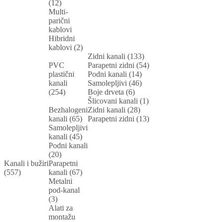
(12)
Multi-
parični
kablovi
Hibridni
kablovi (2)
Zidni kanali (133)
PVC
Parapetni zidni (54)
plastični
Podni kanali (14)
kanali
Samolepljivi (46)
(254)
Boje drveta (6)
Šlicovani kanali (1)
Bezhalogeni
Zidni kanali (28)
kanali (65)
Parapetni zidni (13)
Samolepljivi
kanali (45)
Podni kanali
(20)
Kanali i bužiri
Parapetni
(557)
kanali (67)
Metalni
pod-kanal
(3)
Alati za
montažu