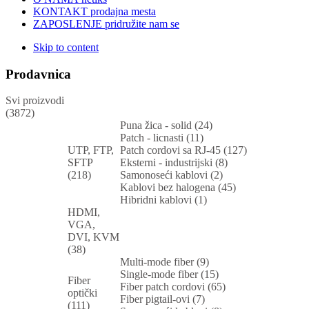
KONTAKT
prodajna mesta
ZAPOSLENJE
pridružite nam se
Skip to content
Prodavnica
Svi proizvodi
(3872)
Puna žica - solid (24)
Patch - licnasti (11)
UTP, FTP,
Patch cordovi sa RJ-45 (127)
SFTP
Eksterni - industrijski (8)
(218)
Samonoseći kablovi (2)
Kablovi bez halogena (45)
Hibridni kablovi (1)
HDMI,
VGA,
DVI, KVM
(38)
Multi-mode fiber (9)
Single-mode fiber (15)
Fiber
Fiber patch cordovi (65)
optički
Fiber pigtail-ovi (7)
(111)