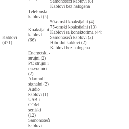
Samonoseći kablovi (8)
Kablovi bez halogena
Telefonski
kablovi (5)
50-omski koaksijalni (4)
75-omski koaksijalni (13)
Koaksijalni
Kablovi sa konektorima (44)
kablovi
Kablovi
Samonoseći kablovi (2)
(66)
(471)
Hibridni kablovi (2)
Kablovi bez halogena
Energetski -
strujni (2)
PC strujni i
razvodnici
(2)
Alarmni i
signalni (2)
Audio
kablovi (1)
USB i
COM
serijski
(12)
Samonoseći
kablovi