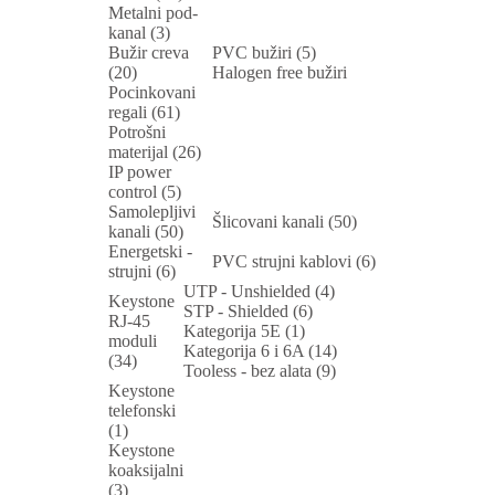
Metalni pod-
kanal (3)
Bužir creva
PVC bužiri (5)
(20)
Halogen free bužiri
Pocinkovani
regali (61)
Potrošni
materijal (26)
IP power
control (5)
Samolepljivi
Šlicovani kanali (50)
kanali (50)
Energetski -
PVC strujni kablovi (6)
strujni (6)
UTP - Unshielded (4)
Keystone
STP - Shielded (6)
RJ-45
Kategorija 5E (1)
moduli
Kategorija 6 i 6A (14)
(34)
Tooless - bez alata (9)
Keystone
telefonski
(1)
Keystone
koaksijalni
(3)