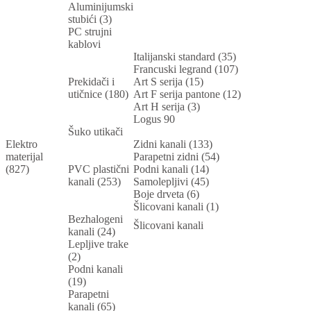
Aluminijumski
stubići (3)
PC strujni
kablovi
Italijanski standard (35)
Francuski legrand (107)
Prekidači i
Art S serija (15)
utičnice (180)
Art F serija pantone (12)
Art H serija (3)
Logus 90
Šuko utikači
Elektro
Zidni kanali (133)
materijal
Parapetni zidni (54)
(827)
PVC plastični
Podni kanali (14)
kanali (253)
Samolepljivi (45)
Boje drveta (6)
Šlicovani kanali (1)
Bezhalogeni
Šlicovani kanali
kanali (24)
Lepljive trake
(2)
Podni kanali
(19)
Parapetni
kanali (65)