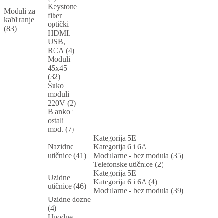
Keystone
Moduli za
fiber
kabliranje
optički
(83)
HDMI,
USB,
RCA (4)
Moduli
45x45
(32)
Šuko
moduli
220V (2)
Blanko i
ostali
mod. (7)
Kategorija 5E
Nazidne
Kategorija 6 i 6A
utičnice (41)
Modularne - bez modula (35)
Telefonske utičnice (2)
Kategorija 5E
Uzidne
Kategorija 6 i 6A (4)
utičnice (46)
Modularne - bez modula (39)
Uzidne dozne
(4)
Upodne