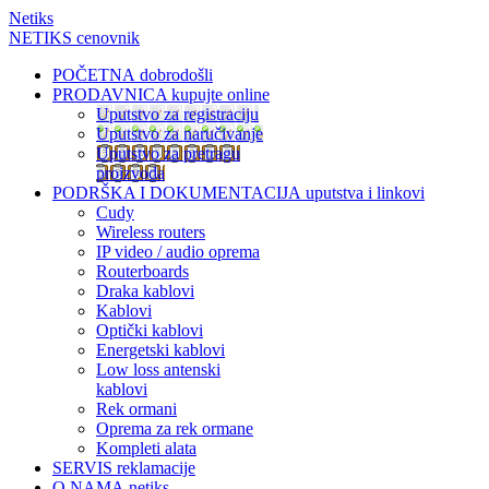
Netiks
NETIKS cenovnik
POČETNA
dobrodošli
PRODAVNICA
kupujte online
Uputstvo za registraciju
Uputstvo za naručivanje
Uputstvo za pretragu
proizvoda
PODRŠKA I DOKUMENTACIJA
uputstva i linkovi
Cudy
Wireless routers
IP video / audio oprema
Routerboards
Draka kablovi
Kablovi
Optički kablovi
Energetski kablovi
Low loss antenski
kablovi
Rek ormani
Oprema za rek ormane
Kompleti alata
SERVIS
reklamacije
O NAMA
netiks