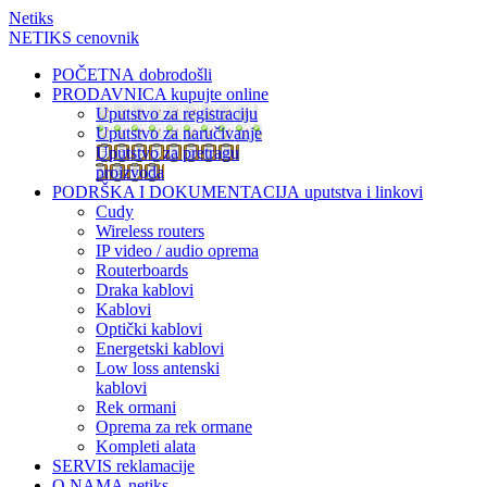
Netiks
NETIKS cenovnik
POČETNA
dobrodošli
PRODAVNICA
kupujte online
Uputstvo za registraciju
Uputstvo za naručivanje
Uputstvo za pretragu
proizvoda
PODRŠKA I DOKUMENTACIJA
uputstva i linkovi
Cudy
Wireless routers
IP video / audio oprema
Routerboards
Draka kablovi
Kablovi
Optički kablovi
Energetski kablovi
Low loss antenski
kablovi
Rek ormani
Oprema za rek ormane
Kompleti alata
SERVIS
reklamacije
O NAMA
netiks