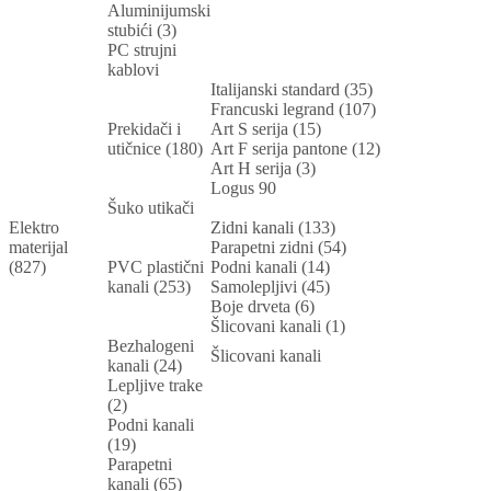
Aluminijumski
stubići (3)
PC strujni
kablovi
Italijanski standard (35)
Francuski legrand (107)
Prekidači i
Art S serija (15)
utičnice (180)
Art F serija pantone (12)
Art H serija (3)
Logus 90
Šuko utikači
Elektro
Zidni kanali (133)
materijal
Parapetni zidni (54)
(827)
PVC plastični
Podni kanali (14)
kanali (253)
Samolepljivi (45)
Boje drveta (6)
Šlicovani kanali (1)
Bezhalogeni
Šlicovani kanali
kanali (24)
Lepljive trake
(2)
Podni kanali
(19)
Parapetni
kanali (65)