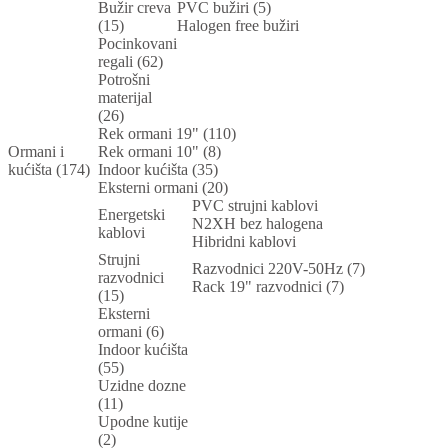
Bužir creva
PVC bužiri (5)
(15)
Halogen free bužiri
Pocinkovani
regali (62)
Potrošni
materijal
(26)
Rek ormani 19" (110)
Ormani i
Rek ormani 10" (8)
kućišta (174)
Indoor kućišta (35)
Eksterni ormani (20)
PVC strujni kablovi
Energetski
N2XH bez halogena
kablovi
Hibridni kablovi
Strujni
Razvodnici 220V-50Hz (7)
razvodnici
Rack 19" razvodnici (7)
(15)
Eksterni
ormani (6)
Indoor kućišta
(55)
Uzidne dozne
(11)
Upodne kutije
(2)