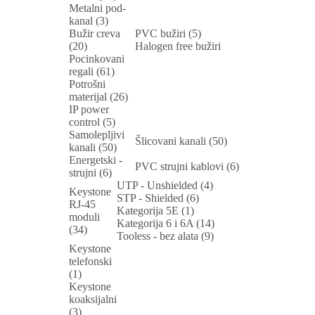
Metalni pod-
kanal (3)
Bužir creva
PVC bužiri (5)
(20)
Halogen free bužiri
Pocinkovani
regali (61)
Potrošni
materijal (26)
IP power
control (5)
Samolepljivi
Šlicovani kanali (50)
kanali (50)
Energetski -
PVC strujni kablovi (6)
strujni (6)
UTP - Unshielded (4)
Keystone
STP - Shielded (6)
RJ-45
Kategorija 5E (1)
moduli
Kategorija 6 i 6A (14)
(34)
Tooless - bez alata (9)
Keystone
telefonski
(1)
Keystone
koaksijalni
(3)