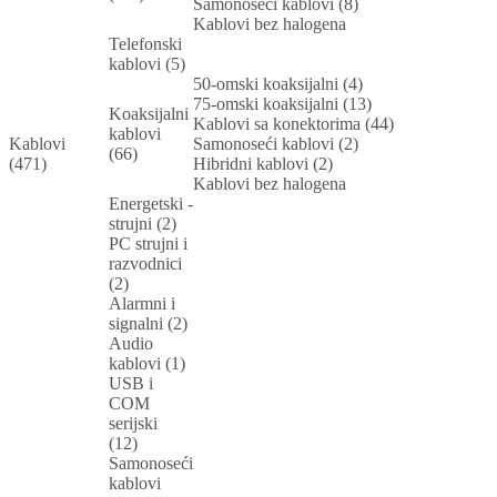
Samonoseći kablovi (8)
Kablovi bez halogena
Telefonski
kablovi (5)
50-omski koaksijalni (4)
75-omski koaksijalni (13)
Koaksijalni
Kablovi sa konektorima (44)
kablovi
Kablovi
Samonoseći kablovi (2)
(66)
(471)
Hibridni kablovi (2)
Kablovi bez halogena
Energetski -
strujni (2)
PC strujni i
razvodnici
(2)
Alarmni i
signalni (2)
Audio
kablovi (1)
USB i
COM
serijski
(12)
Samonoseći
kablovi