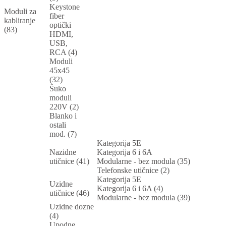
Keystone
Moduli za
fiber
kabliranje
optički
(83)
HDMI,
USB,
RCA (4)
Moduli
45x45
(32)
Šuko
moduli
220V (2)
Blanko i
ostali
mod. (7)
Kategorija 5E
Nazidne
Kategorija 6 i 6A
utičnice (41)
Modularne - bez modula (35)
Telefonske utičnice (2)
Kategorija 5E
Uzidne
Kategorija 6 i 6A (4)
utičnice (46)
Modularne - bez modula (39)
Uzidne dozne
(4)
Upodne