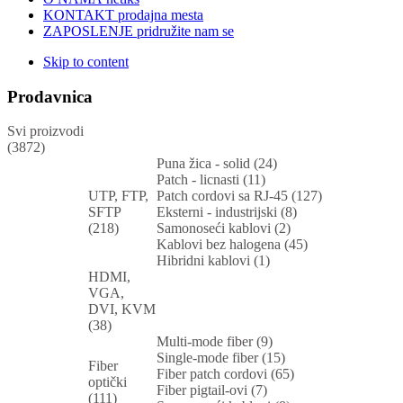
KONTAKT
prodajna mesta
ZAPOSLENJE
pridružite nam se
Skip to content
Prodavnica
Svi proizvodi
(3872)
Puna žica - solid (24)
Patch - licnasti (11)
UTP, FTP,
Patch cordovi sa RJ-45 (127)
SFTP
Eksterni - industrijski (8)
(218)
Samonoseći kablovi (2)
Kablovi bez halogena (45)
Hibridni kablovi (1)
HDMI,
VGA,
DVI, KVM
(38)
Multi-mode fiber (9)
Single-mode fiber (15)
Fiber
Fiber patch cordovi (65)
optički
Fiber pigtail-ovi (7)
(111)