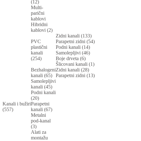
(12)
Multi-
parični
kablovi
Hibridni
kablovi (2)
Zidni kanali (133)
PVC
Parapetni zidni (54)
plastični
Podni kanali (14)
kanali
Samolepljivi (46)
(254)
Boje drveta (6)
Šlicovani kanali (1)
Bezhalogeni
Zidni kanali (28)
kanali (65)
Parapetni zidni (13)
Samolepljivi
kanali (45)
Podni kanali
(20)
Kanali i bužiri
Parapetni
(557)
kanali (67)
Metalni
pod-kanal
(3)
Alati za
montažu