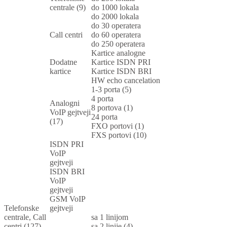
centrale (9)
do 1000 lokala
do 2000 lokala
do 30 operatera
Call centri
do 60 operatera
do 250 operatera
Kartice analogne
Dodatne
Kartice ISDN PRI
kartice
Kartice ISDN BRI
HW echo cancelation
1-3 porta (5)
4 porta
Analogni
8 portova (1)
VoIP gejtveji
24 porta
(17)
FXO portovi (1)
FXS portovi (10)
ISDN PRI
VoIP
gejtveji
ISDN BRI
VoIP
gejtveji
GSM VoIP
Telefonske
gejtveji
centrale, Call
sa 1 linijom
centri (127)
sa 2 linije (4)