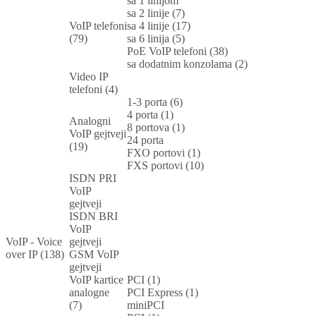
sa 1 linijom
sa 2 linije (7)
VoIP telefoni
sa 4 linije (17)
(79)
sa 6 linija (5)
PoE VoIP telefoni (38)
sa dodatnim konzolama (2)
Video IP
telefoni (4)
1-3 porta (6)
4 porta (1)
Analogni
8 portova (1)
VoIP gejtveji
24 porta
(19)
FXO portovi (1)
FXS portovi (10)
ISDN PRI
VoIP
gejtveji
ISDN BRI
VoIP
VoIP - Voice
gejtveji
over IP (138)
GSM VoIP
gejtveji
VoIP kartice
PCI (1)
analogne
PCI Express (1)
(7)
miniPCI