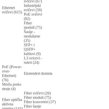
svičevi (67)
Industrijski
Ethernet
svičevi (59)
svičevi (615)
PoE svičevi
(82)
Fiber
moduli (75)
Šasije -
modularne
(35)
SFP+ i
QSFP+
kablovi (9)
L3 svicevi -
ruteri (24)
PoE (Power-
over-
Ekstenderi dometa
Ethernet)
(76)
Mreža preko
struje (4)
Fiber svičevi (26)
Fiber moduli (75)
Fiber optička
Fiber konverteri (37)
aktivna
Fiber šasije
oprema (143)