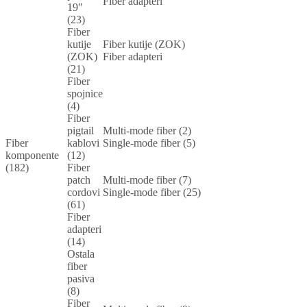
Fiber adapteri
19"
(23)
Fiber
kutije
Fiber kutije (ZOK)
(ZOK)
Fiber adapteri
(21)
Fiber
spojnice
(4)
Fiber
pigtail
Multi-mode fiber (2)
Fiber
kablovi
Single-mode fiber (5)
komponente
(12)
(182)
Fiber
patch
Multi-mode fiber (7)
cordovi
Single-mode fiber (25)
(61)
Fiber
adapteri
(14)
Ostala
fiber
pasiva
(8)
Fiber