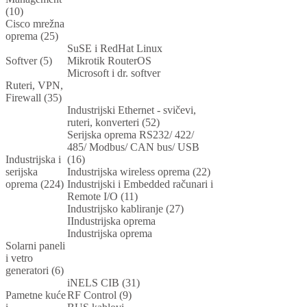
(10)
Cisco mrežna
oprema (25)
SuSE i RedHat Linux
Softver (5)
Mikrotik RouterOS
Microsoft i dr. softver
Ruteri, VPN,
Firewall (35)
Industrijski Ethernet - svičevi,
ruteri, konverteri (52)
Serijska oprema RS232/ 422/
485/ Modbus/ CAN bus/ USB
Industrijska i
(16)
serijska
Industrijska wireless oprema (22)
oprema (224)
Industrijski i Embedded računari i
Remote I/O (11)
Industrijsko kabliranje (27)
IIndustrijska oprema
Industrijska oprema
Solarni paneli
i vetro
generatori (6)
iNELS CIB (31)
Pametne kuće
RF Control (9)