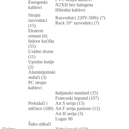
Energetski
N2XH bez halogena
kablovi
Hibridni kablovi
Strujni
Razvodnici 220V-50Hz (7)
razvodnici
Rack 19" razvodnici (7)
(15)
Eksterni
ormani (6)
Indoor kućišta
(55)
Uzidne dozne
(11)
Upodne kutije
(2)
Aluminijumski
stubići (3)
PC strujni
kablovi
Italijanski standard (35)
Francuski legrand (107)
Prekidači i
Art S serija (15)
utičnice (180)
Art F serija pantone (12)
Art H serija (3)
Logus 90
Šuko utikači