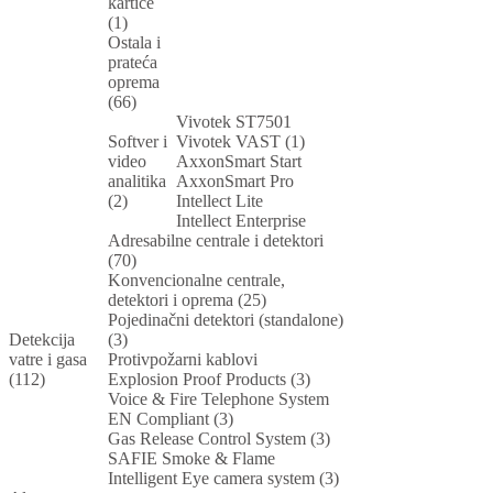
kartice
(1)
Ostala i
prateća
oprema
(66)
Vivotek ST7501
Softver i
Vivotek VAST (1)
video
AxxonSmart Start
analitika
AxxonSmart Pro
(2)
Intellect Lite
Intellect Enterprise
Adresabilne centrale i detektori
(70)
Konvencionalne centrale,
detektori i oprema (25)
Pojedinačni detektori (standalone)
Detekcija
(3)
vatre i gasa
Protivpožarni kablovi
(112)
Explosion Proof Products (3)
Voice & Fire Telephone System
EN Compliant (3)
Gas Release Control System (3)
SAFIE Smoke & Flame
Intelligent Eye camera system (3)