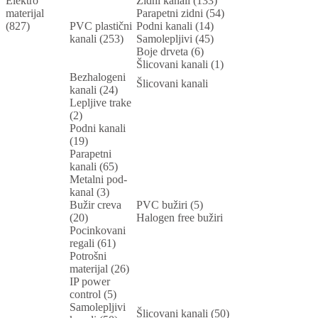
Elektro
Zidni kanali (133)
materijal
Parapetni zidni (54)
(827)
PVC plastični
Podni kanali (14)
kanali (253)
Samolepljivi (45)
Boje drveta (6)
Šlicovani kanali (1)
Bezhalogeni
Šlicovani kanali
kanali (24)
Lepljive trake
(2)
Podni kanali
(19)
Parapetni
kanali (65)
Metalni pod-
kanal (3)
Bužir creva
PVC bužiri (5)
(20)
Halogen free bužiri
Pocinkovani
regali (61)
Potrošni
materijal (26)
IP power
control (5)
Samolepljivi
Šlicovani kanali (50)