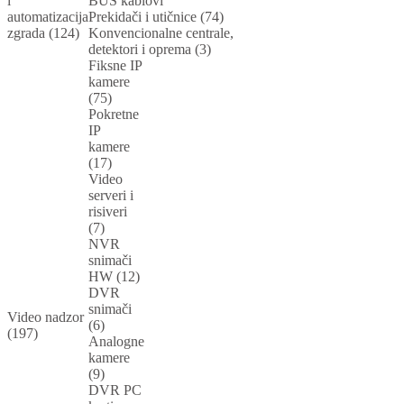
i
BUS kablovi
automatizacija
Prekidači i utičnice (74)
zgrada (124)
Konvencionalne centrale,
detektori i oprema (3)
Fiksne IP
kamere
(75)
Pokretne
IP
kamere
(17)
Video
serveri i
risiveri
(7)
NVR
snimači
HW (12)
DVR
snimači
Video nadzor
(6)
(197)
Analogne
kamere
(9)
DVR PC