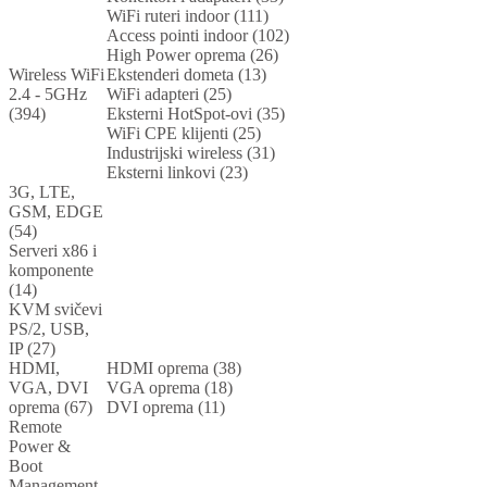
WiFi ruteri indoor (111)
Access pointi indoor (102)
High Power oprema (26)
Wireless WiFi
Ekstenderi dometa (13)
2.4 - 5GHz
WiFi adapteri (25)
(394)
Eksterni HotSpot-ovi (35)
WiFi CPE klijenti (25)
Industrijski wireless (31)
Eksterni linkovi (23)
3G, LTE,
GSM, EDGE
(54)
Serveri x86 i
komponente
(14)
KVM svičevi
PS/2, USB,
IP (27)
HDMI,
HDMI oprema (38)
VGA, DVI
VGA oprema (18)
oprema (67)
DVI oprema (11)
Remote
Power &
Boot
Management