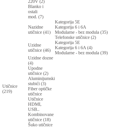
220V (2)
Blanko i
ostali
mod. (7)
Kategorija 5E
Nazidne
Kategorija 6 i 6A
utičnice (41)
Modularne - bez modula (35)
Telefonske utičnice (2)
Kategorija 5E
Uzidne
Kategorija 6 i 6A (4)
utičnice (46)
Modularne - bez modula (39)
Uzidne dozne
(4)
Upodne
utičnice (2)
Aluminijumski
stubići (3)
Utičnice
Fiber optičke
(219)
utičnice
Utičnice
HDMI,
USB..
Kombinovane
utičnice (18)
Šuko utičnice