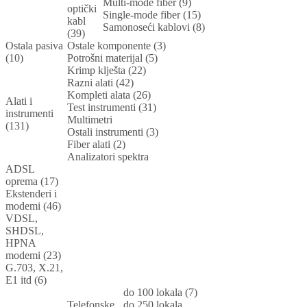
Multi-mode fiber (9)
optički
Single-mode fiber (15)
kabl
Samonoseći kablovi (8)
(39)
Ostala pasiva
Ostale komponente (3)
(10)
Potrošni materijal (5)
Krimp klješta (22)
Razni alati (42)
Kompleti alata (26)
Alati i
Test instrumenti (31)
instrumenti
Multimetri
(131)
Ostali instrumenti (3)
Fiber alati (2)
Analizatori spektra
ADSL
oprema (17)
Ekstenderi i
modemi (46)
VDSL,
SHDSL,
HPNA
modemi (23)
G.703, X.21,
E1 itd (6)
do 100 lokala (7)
Telefonske
do 250 lokala