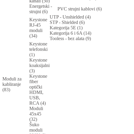
kanali (50)
Energetski -
PVC strujni kablovi (6)
strujni (6)
UTP - Unshielded (4)
Keystone
STP - Shielded (6)
RJ-45
Kategorija 5E (1)
moduli
Kategorija 6 i 6A (14)
(34)
Tooless - bez alata (9)
Keystone
telefonski
(1)
Keystone
koaksijalni
(3)
Keystone
Moduli za
fiber
kabliranje
optički
(83)
HDMI,
USB,
RCA (4)
Moduli
45x45
(32)
Šuko
moduli