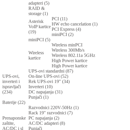
adapteri (5)
RAID &
storage (1)
PCI (11)
Asterisk
HW echo cancelation (1)
VoIP kartice
PCI Express (4)
(19)
miniPCI (2)
miniPCI (5)
Wireless minPCI
Wireless 300Mb/s
Wireless
Wireless 802.11a 5GHz
kartice
High Power kartice
High Power kartice
UPS-ovi standardni (87)
UPS-ovi,
On-line UPS-ovi (52)
inverteri i
Rek UPS-ovi 19" (34)
ispravljači
Inverteri (10)
(234)
DC napajanja (31)
Punjači (1)
Baterije (22)
Razvodnici 220V-50Hz (1)
Rack 19" razvodnici (7)
Prenaponske
PC napajanja (2)
zaštite,
AC/DC adapteri (8)
AC/DC i sl
Punjači