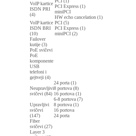
PCI (1)
VoIP kartice
PCI Express (1)
ISDN PRI
miniPCI
(4)
HW echo cancelation (1)
VoIP kartice
PCI (5)
ISDN BRI
PCI Express (1)
(10)
miniPCI (2)
Failover
kutije (3)
PoE svičevi
PoE
komponente
USB
telefoni i
gejtveji (4)
24 porta (1)
Neupravljivi
8 portova (8)
svičevi (84)
16 portova (1)
6-8 portova (7)
Upravljivi
8 portova (1)
svičevi
16 portova
(147)
24 porta
Fiber
svičevi (27)
Layer 3