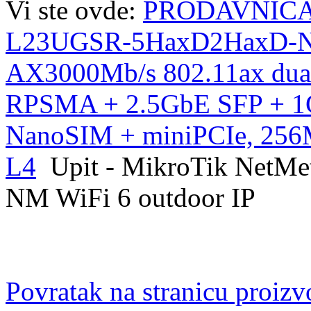
Vi ste ovde:
PRODAVNIC
L23UGSR-5HaxD2HaxD-NM 
AX3000Mb/s 802.11ax dual 
RPSMA + 2.5GbE SFP + 1
NanoSIM + miniPCIe, 256
L4
Upit - MikroTik Net
NM WiFi 6 outdoor IP
Povratak na stranicu proiz