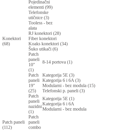
Pojedinačni
elementi (99)
Telefonske
utičnice (3)
Tooless - bez
alata
RJ konektori (28)
Konektori
Fiber konektori
(68)
Koaks konektori (34)
Šuko utikači (6)
Patch
paneli
8-14 portova (1)
10"
(1)
Patch
Kategorija 5E (3)
paneli
Kategorija 6 i 6A (3)
19"
Modularni - bez modula (15)
(25)
Telefonski p. paneli (3)
Patch
Kategorija 5E (1)
paneli
Kategorija 6 i 6A
nazidni
Modularni - bez modula
(1)
Patch
Patch paneli
paneli
(112)
combo