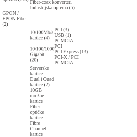
Fiber-coax konverteri
Industrijska oprema (5)
GPON /
EPON Fiber
(2)
PCI (3)
10/100Mb/s
USB (1)
kartice (4)
PCMCIA
PCI
10/100/1000
PCI Express (13)
Gigabit
PCI-X / PCI
(20)
PCMCIA
Serverske
kartice
Dual i Quad
kartice (2)
10GB
mrežne
kartice
Fiber
optičke
kartice
Fibre
Channel
kartice