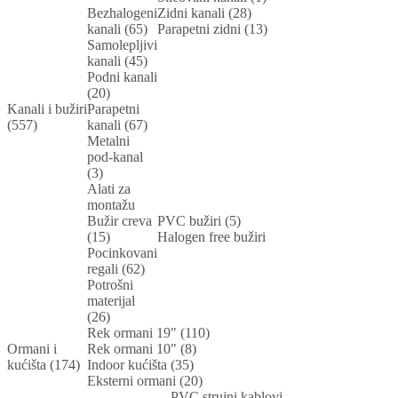
Bezhalogeni
Zidni kanali (28)
kanali (65)
Parapetni zidni (13)
Samolepljivi
kanali (45)
Podni kanali
(20)
Kanali i bužiri
Parapetni
(557)
kanali (67)
Metalni
pod-kanal
(3)
Alati za
montažu
Bužir creva
PVC bužiri (5)
(15)
Halogen free bužiri
Pocinkovani
regali (62)
Potrošni
materijal
(26)
Rek ormani 19" (110)
Ormani i
Rek ormani 10" (8)
kućišta (174)
Indoor kućišta (35)
Eksterni ormani (20)
PVC strujni kablovi