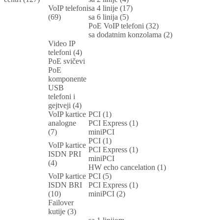
VoIP telefoni
sa 4 linije (17)
(69)
sa 6 linija (5)
PoE VoIP telefoni (32)
sa dodatnim konzolama (2)
Video IP
telefoni (4)
PoE svičevi
PoE
komponente
USB
telefoni i
gejtveji (4)
VoIP kartice
PCI (1)
analogne
PCI Express (1)
(7)
miniPCI
PCI (1)
VoIP kartice
PCI Express (1)
ISDN PRI
miniPCI
(4)
HW echo cancelation (1)
VoIP kartice
PCI (5)
ISDN BRI
PCI Express (1)
(10)
miniPCI (2)
Failover
kutije (3)