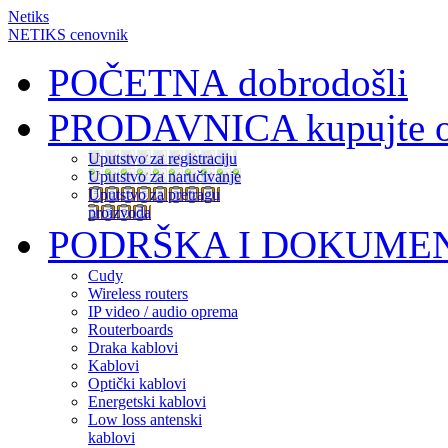
Netiks
NETIKS cenovnik
POČETNA
dobrodošli
PRODAVNICA
kupujte 
Uputstvo za registraciju
Uputstvo za naručivanje
Uputstvo za pretragu
proizvoda
PODRŠKA I DOKUME
Cudy
Wireless routers
IP video / audio oprema
Routerboards
Draka kablovi
Kablovi
Optički kablovi
Energetski kablovi
Low loss antenski
kablovi