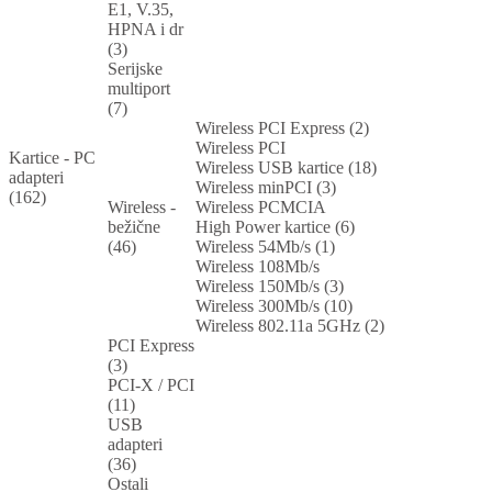
E1, V.35,
HPNA i dr
(3)
Serijske
multiport
(7)
Wireless PCI Express (2)
Wireless PCI
Kartice - PC
Wireless USB kartice (18)
adapteri
Wireless minPCI (3)
(162)
Wireless -
Wireless PCMCIA
bežične
High Power kartice (6)
(46)
Wireless 54Mb/s (1)
Wireless 108Mb/s
Wireless 150Mb/s (3)
Wireless 300Mb/s (10)
Wireless 802.11a 5GHz (2)
PCI Express
(3)
PCI-X / PCI
(11)
USB
adapteri
(36)
Ostali