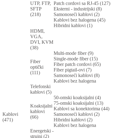
UTP, FTP,
Patch cordovi sa RJ-45 (127)
SFTP
Eksterni - industrijski (8)
(218)
Samonoseći kablovi (2)
Kablovi bez halogena (45)
Hibridni kablovi (1)
HDMI,
VGA,
DVI, KVM
(38)
Multi-mode fiber (9)
Single-mode fiber (15)
Fiber
Fiber patch cordovi (65)
optički
Fiber pigtail-ovi (7)
(111)
Samonoseći kablovi (8)
Kablovi bez halogena
Telefonski
kablovi (5)
50-omski koaksijalni (4)
75-omski koaksijalni (13)
Koaksijalni
Kablovi sa konektorima (44)
kablovi
Kablovi
Samonoseći kablovi (2)
(66)
(471)
Hibridni kablovi (2)
Kablovi bez halogena
Energetski -
strujni (2)