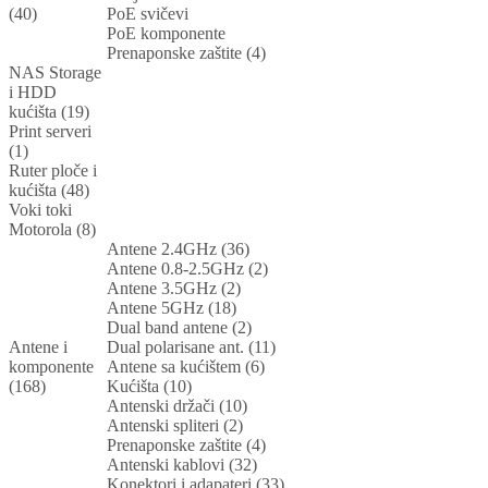
(40)
PoE svičevi
PoE komponente
Prenaponske zaštite (4)
NAS Storage
i HDD
kućišta (19)
Print serveri
(1)
Ruter ploče i
kućišta (48)
Voki toki
Motorola (8)
Antene 2.4GHz (36)
Antene 0.8-2.5GHz (2)
Antene 3.5GHz (2)
Antene 5GHz (18)
Dual band antene (2)
Antene i
Dual polarisane ant. (11)
komponente
Antene sa kućištem (6)
(168)
Kućišta (10)
Antenski držači (10)
Antenski spliteri (2)
Prenaponske zaštite (4)
Antenski kablovi (32)
Konektori i adapateri (33)