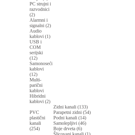
PC strujni i
razvodnici
(2)
Alarmni i
signalni (2)
Audio
kablovi (1)
USB i
COM
serijski
(12)
Samonoseći
kablovi
(12)
Multi-
parični
kablovi
Hibridni
kablovi (2)
Zidni kanali (133)
PVC
Parapetni zidni (54)
plastični
Podni kanali (14)
kanali
Samolepljivi (46)
(254)
Boje drveta (6)
Šlicovani kanali (1)