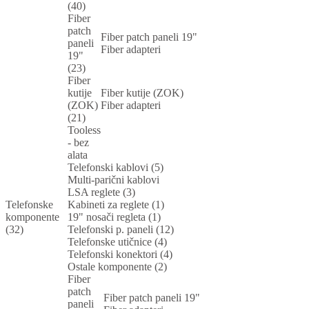
(40)
Fiber
patch
Fiber patch paneli 19"
paneli
Fiber adapteri
19"
(23)
Fiber
kutije
Fiber kutije (ZOK)
(ZOK)
Fiber adapteri
(21)
Tooless
- bez
alata
Telefonski kablovi (5)
Multi-parični kablovi
LSA reglete (3)
Telefonske
Kabineti za reglete (1)
komponente
19" nosači regleta (1)
(32)
Telefonski p. paneli (12)
Telefonske utičnice (4)
Telefonski konektori (4)
Ostale komponente (2)
Fiber
patch
Fiber patch paneli 19"
paneli