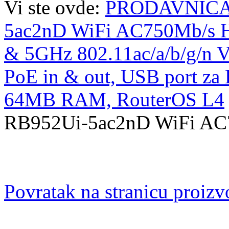
Vi ste ovde:
PRODAVNIC
5ac2nD WiFi AC750Mb/s H
& 5GHz 802.11ac/a/b/g/n V
PoE in & out, USB port 
64MB RAM, RouterOS L4
RB952Ui-5ac2nD WiFi AC
Povratak na stranicu proiz