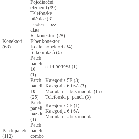
Pojedinačni
elementi (99)
Telefonske
utičnice (3)
Tooless - bez
alata
RJ konektori (28)
Konektori
Fiber konektori
(68)
Koaks konektori (34)
Šuko utikači (6)
Patch
paneli
8-14 portova (1)
10"
(1)
Patch
Kategorija 5E (3)
paneli
Kategorija 6 i 6A (3)
19"
Modularni - bez modula (15)
(25)
Telefonski p. paneli (3)
Patch
Kategorija 5E (1)
paneli
Kategorija 6 i 6A
nazidni
Modularni - bez modula
(1)
Patch
Patch paneli
paneli
(112)
combo