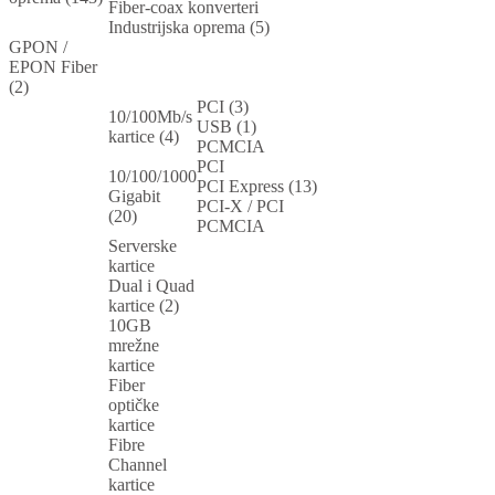
Fiber-coax konverteri
Industrijska oprema (5)
GPON /
EPON Fiber
(2)
PCI (3)
10/100Mb/s
USB (1)
kartice (4)
PCMCIA
PCI
10/100/1000
PCI Express (13)
Gigabit
PCI-X / PCI
(20)
PCMCIA
Serverske
kartice
Dual i Quad
kartice (2)
10GB
mrežne
kartice
Fiber
optičke
kartice
Fibre
Channel
kartice