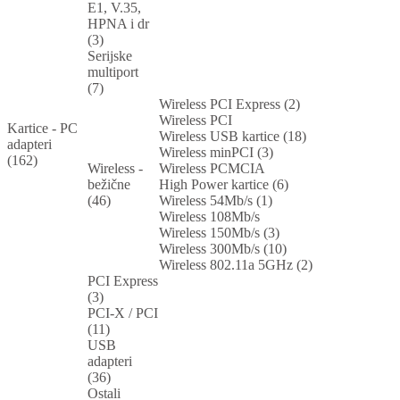
E1, V.35,
HPNA i dr
(3)
Serijske
multiport
(7)
Wireless PCI Express (2)
Wireless PCI
Kartice - PC
Wireless USB kartice (18)
adapteri
Wireless minPCI (3)
(162)
Wireless -
Wireless PCMCIA
bežične
High Power kartice (6)
(46)
Wireless 54Mb/s (1)
Wireless 108Mb/s
Wireless 150Mb/s (3)
Wireless 300Mb/s (10)
Wireless 802.11a 5GHz (2)
PCI Express
(3)
PCI-X / PCI
(11)
USB
adapteri
(36)
Ostali