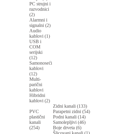
PC strujni i
razvodnici
(2)
Alarmni i
signalni (2)
Audio
kablovi (1)
USB i
COM
serijski
(12)
Samonoseći
kablovi
(12)
Multi-
parični
kablovi
Hibridni
kablovi (2)
Zidni kanali (133)
PVC
Parapetni zidni (54)
plastični
Podni kanali (14)
kanali
Samolepljivi (46)
(254)
Boje drveta (6)
Šlicovani kanali (1)