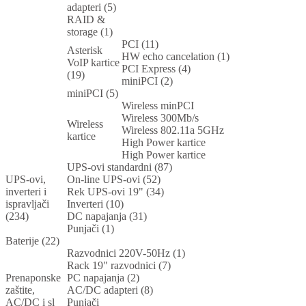
adapteri (5)
RAID &
storage (1)
PCI (11)
Asterisk
HW echo cancelation (1)
VoIP kartice
PCI Express (4)
(19)
miniPCI (2)
miniPCI (5)
Wireless minPCI
Wireless 300Mb/s
Wireless
Wireless 802.11a 5GHz
kartice
High Power kartice
High Power kartice
UPS-ovi standardni (87)
UPS-ovi,
On-line UPS-ovi (52)
inverteri i
Rek UPS-ovi 19" (34)
ispravljači
Inverteri (10)
(234)
DC napajanja (31)
Punjači (1)
Baterije (22)
Razvodnici 220V-50Hz (1)
Rack 19" razvodnici (7)
Prenaponske
PC napajanja (2)
zaštite,
AC/DC adapteri (8)
AC/DC i sl
Punjači