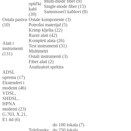
Multi-mode fiber (9)
optički
Single-mode fiber (15)
kabl
Samonoseći kablovi (8)
(39)
Ostala pasiva
Ostale komponente (3)
(10)
Potrošni materijal (5)
Krimp klješta (22)
Razni alati (42)
Kompleti alata (26)
Alati i
Test instrumenti (31)
instrumenti
Multimetri
(131)
Ostali instrumenti (3)
Fiber alati (2)
Analizatori spektra
ADSL
oprema (17)
Ekstenderi i
modemi (46)
VDSL,
SHDSL,
HPNA
modemi (23)
G.703, X.21,
E1 itd (6)
do 100 lokala (7)
Telefonske
do 250 lokala