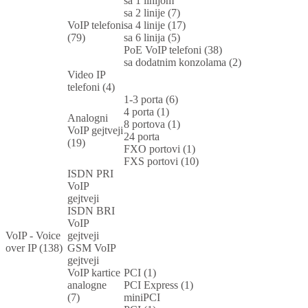
sa 1 linijom
sa 2 linije (7)
VoIP telefoni
sa 4 linije (17)
(79)
sa 6 linija (5)
PoE VoIP telefoni (38)
sa dodatnim konzolama (2)
Video IP
telefoni (4)
1-3 porta (6)
4 porta (1)
Analogni
8 portova (1)
VoIP gejtveji
24 porta
(19)
FXO portovi (1)
FXS portovi (10)
ISDN PRI
VoIP
gejtveji
ISDN BRI
VoIP
VoIP - Voice
gejtveji
over IP (138)
GSM VoIP
gejtveji
VoIP kartice
PCI (1)
analogne
PCI Express (1)
(7)
miniPCI