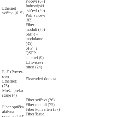
svičevi (67)
Industrijski
Ethernet
svičevi (59)
svičevi (615)
PoE svičevi
(82)
Fiber
moduli (75)
Šasije -
modularne
(35)
SFP+ i
QSFP+
kablovi (9)
L3 svicevi -
ruteri (24)
PoE (Power-
over-
Ekstenderi dometa
Ethernet)
(76)
Mreža preko
struje (4)
Fiber svičevi (26)
Fiber moduli (75)
Fiber optička
Fiber konverteri (37)
aktivna
Fiber šasije
oprema (143)