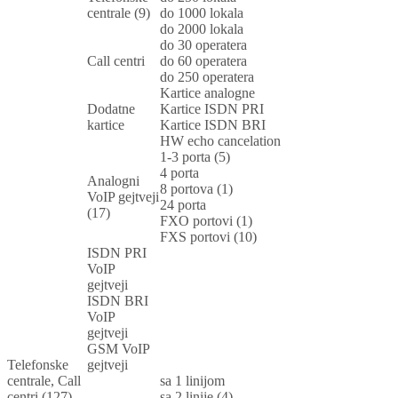
centrale (9)
do 1000 lokala
do 2000 lokala
do 30 operatera
Call centri
do 60 operatera
do 250 operatera
Kartice analogne
Dodatne
Kartice ISDN PRI
kartice
Kartice ISDN BRI
HW echo cancelation
1-3 porta (5)
4 porta
Analogni
8 portova (1)
VoIP gejtveji
24 porta
(17)
FXO portovi (1)
FXS portovi (10)
ISDN PRI
VoIP
gejtveji
ISDN BRI
VoIP
gejtveji
GSM VoIP
Telefonske
gejtveji
centrale, Call
sa 1 linijom
centri (127)
sa 2 linije (4)