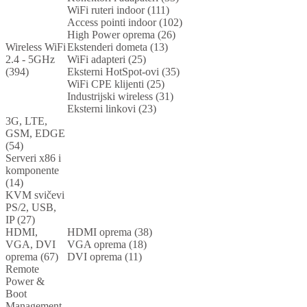
WiFi ruteri indoor (111)
Access pointi indoor (102)
High Power oprema (26)
Wireless WiFi
Ekstenderi dometa (13)
2.4 - 5GHz
WiFi adapteri (25)
(394)
Eksterni HotSpot-ovi (35)
WiFi CPE klijenti (25)
Industrijski wireless (31)
Eksterni linkovi (23)
3G, LTE,
GSM, EDGE
(54)
Serveri x86 i
komponente
(14)
KVM svičevi
PS/2, USB,
IP (27)
HDMI,
HDMI oprema (38)
VGA, DVI
VGA oprema (18)
oprema (67)
DVI oprema (11)
Remote
Power &
Boot
Management