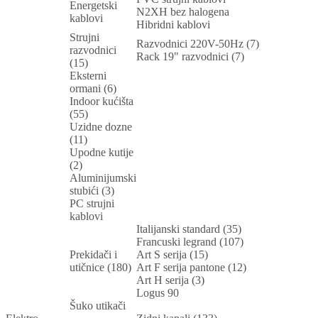
Energetski
N2XH bez halogena
kablovi
Hibridni kablovi
Strujni
Razvodnici 220V-50Hz (7)
razvodnici
Rack 19" razvodnici (7)
(15)
Eksterni
ormani (6)
Indoor kućišta
(55)
Uzidne dozne
(11)
Upodne kutije
(2)
Aluminijumski
stubići (3)
PC strujni
kablovi
Italijanski standard (35)
Francuski legrand (107)
Prekidači i
Art S serija (15)
utičnice (180)
Art F serija pantone (12)
Art H serija (3)
Logus 90
Šuko utikači