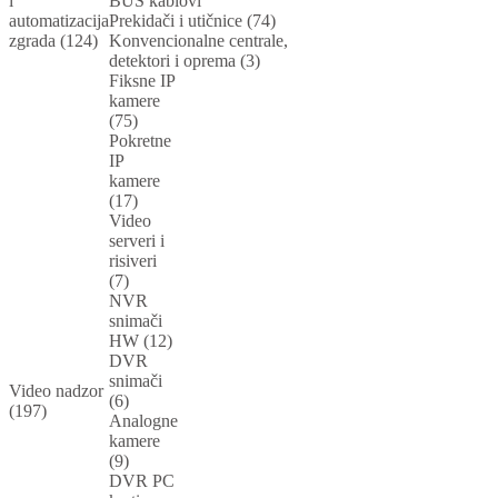
i
BUS kablovi
automatizacija
Prekidači i utičnice (74)
zgrada (124)
Konvencionalne centrale,
detektori i oprema (3)
Fiksne IP
kamere
(75)
Pokretne
IP
kamere
(17)
Video
serveri i
risiveri
(7)
NVR
snimači
HW (12)
DVR
snimači
Video nadzor
(6)
(197)
Analogne
kamere
(9)
DVR PC