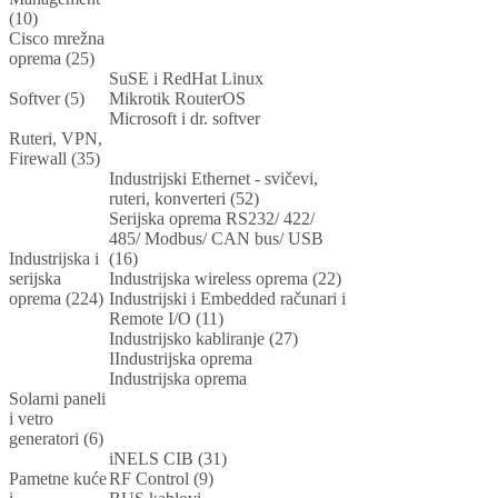
(10)
Cisco mrežna
oprema (25)
SuSE i RedHat Linux
Softver (5)
Mikrotik RouterOS
Microsoft i dr. softver
Ruteri, VPN,
Firewall (35)
Industrijski Ethernet - svičevi,
ruteri, konverteri (52)
Serijska oprema RS232/ 422/
485/ Modbus/ CAN bus/ USB
Industrijska i
(16)
serijska
Industrijska wireless oprema (22)
oprema (224)
Industrijski i Embedded računari i
Remote I/O (11)
Industrijsko kabliranje (27)
IIndustrijska oprema
Industrijska oprema
Solarni paneli
i vetro
generatori (6)
iNELS CIB (31)
Pametne kuće
RF Control (9)