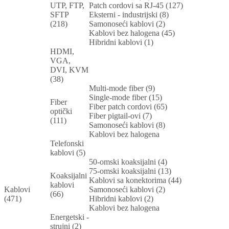
UTP, FTP,
Patch cordovi sa RJ-45 (127)
SFTP
Eksterni - industrijski (8)
(218)
Samonoseći kablovi (2)
Kablovi bez halogena (45)
Hibridni kablovi (1)
HDMI,
VGA,
DVI, KVM
(38)
Multi-mode fiber (9)
Single-mode fiber (15)
Fiber
Fiber patch cordovi (65)
optički
Fiber pigtail-ovi (7)
(111)
Samonoseći kablovi (8)
Kablovi bez halogena
Telefonski
kablovi (5)
50-omski koaksijalni (4)
75-omski koaksijalni (13)
Koaksijalni
Kablovi sa konektorima (44)
kablovi
Kablovi
Samonoseći kablovi (2)
(66)
(471)
Hibridni kablovi (2)
Kablovi bez halogena
Energetski -
strujni (2)