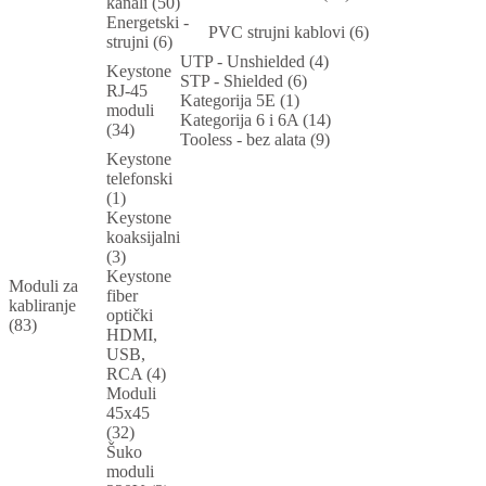
kanali (50)
Energetski -
PVC strujni kablovi (6)
strujni (6)
UTP - Unshielded (4)
Keystone
STP - Shielded (6)
RJ-45
Kategorija 5E (1)
moduli
Kategorija 6 i 6A (14)
(34)
Tooless - bez alata (9)
Keystone
telefonski
(1)
Keystone
koaksijalni
(3)
Keystone
Moduli za
fiber
kabliranje
optički
(83)
HDMI,
USB,
RCA (4)
Moduli
45x45
(32)
Šuko
moduli