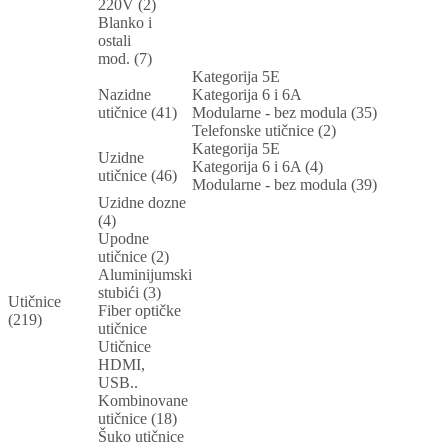
220V (2)
Blanko i
ostali
mod. (7)
Kategorija 5E
Nazidne
Kategorija 6 i 6A
utičnice (41)
Modularne - bez modula (35)
Telefonske utičnice (2)
Kategorija 5E
Uzidne
Kategorija 6 i 6A (4)
utičnice (46)
Modularne - bez modula (39)
Uzidne dozne
(4)
Upodne
utičnice (2)
Aluminijumski
stubići (3)
Utičnice
Fiber optičke
(219)
utičnice
Utičnice
HDMI,
USB..
Kombinovane
utičnice (18)
Šuko utičnice