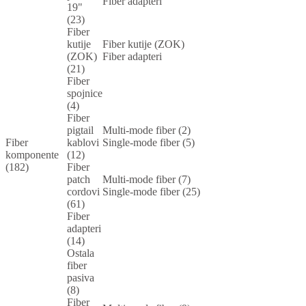
Fiber adapteri
19"
(23)
Fiber
kutije
Fiber kutije (ZOK)
(ZOK)
Fiber adapteri
(21)
Fiber
spojnice
(4)
Fiber
pigtail
Multi-mode fiber (2)
Fiber
kablovi
Single-mode fiber (5)
komponente
(12)
(182)
Fiber
patch
Multi-mode fiber (7)
cordovi
Single-mode fiber (25)
(61)
Fiber
adapteri
(14)
Ostala
fiber
pasiva
(8)
Fiber