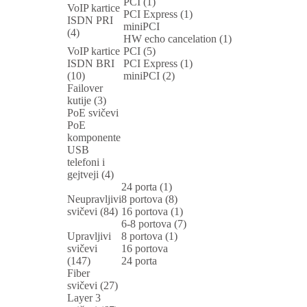
PCI (1)
VoIP kartice
PCI Express (1)
ISDN PRI
miniPCI
(4)
HW echo cancelation (1)
VoIP kartice
PCI (5)
ISDN BRI
PCI Express (1)
(10)
miniPCI (2)
Failover
kutije (3)
PoE svičevi
PoE
komponente
USB
telefoni i
gejtveji (4)
24 porta (1)
Neupravljivi
8 portova (8)
svičevi (84)
16 portova (1)
6-8 portova (7)
Upravljivi
8 portova (1)
svičevi
16 portova
(147)
24 porta
Fiber
svičevi (27)
Layer 3