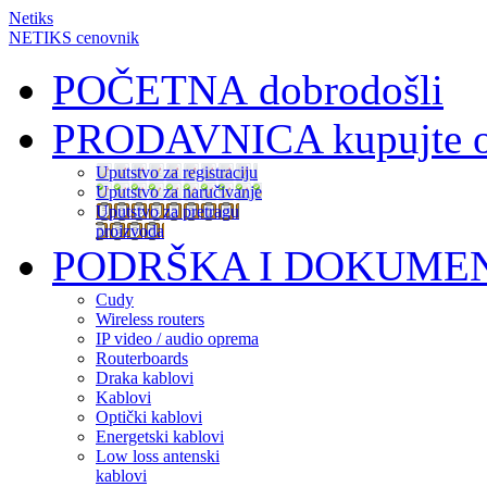
Netiks
NETIKS cenovnik
POČETNA
dobrodošli
PRODAVNICA
kupujte 
Uputstvo za registraciju
Uputstvo za naručivanje
Uputstvo za pretragu
proizvoda
PODRŠKA I DOKUME
Cudy
Wireless routers
IP video / audio oprema
Routerboards
Draka kablovi
Kablovi
Optički kablovi
Energetski kablovi
Low loss antenski
kablovi