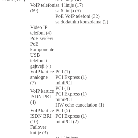
VoIP telefoni
sa 4 linije (17)
(69)
sa 6 linija (5)
PoE VoIP telefoni (32)
sa dodatnim konzolama (2)
Video IP
telefoni (4)
PoE svičevi
PoE
komponente
USB
telefoni i
gejtveji (4)
VoIP kartice
PCI (1)
analogne
PCI Express (1)
(7)
miniPCI
PCI (1)
VoIP kartice
PCI Express (1)
ISDN PRI
miniPCI
(4)
HW echo cancelation (1)
VoIP kartice
PCI (5)
ISDN BRI
PCI Express (1)
(10)
miniPCI (2)
Failover
kutije (3)