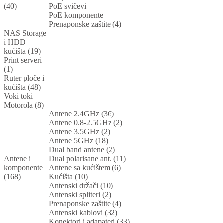
(40)
PoE svičevi
PoE komponente
Prenaponske zaštite (4)
NAS Storage
i HDD
kućišta (19)
Print serveri
(1)
Ruter ploče i
kućišta (48)
Voki toki
Motorola (8)
Antene 2.4GHz (36)
Antene 0.8-2.5GHz (2)
Antene 3.5GHz (2)
Antene 5GHz (18)
Dual band antene (2)
Antene i
Dual polarisane ant. (11)
komponente
Antene sa kućištem (6)
(168)
Kućišta (10)
Antenski držači (10)
Antenski spliteri (2)
Prenaponske zaštite (4)
Antenski kablovi (32)
Konektori i adapateri (33)