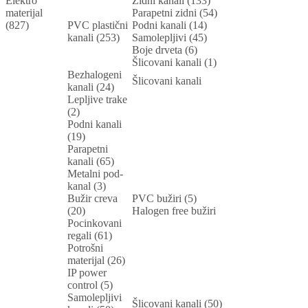
Elektro
Zidni kanali (133)
materijal
Parapetni zidni (54)
(827)
PVC plastični
Podni kanali (14)
kanali (253)
Samolepljivi (45)
Boje drveta (6)
Šlicovani kanali (1)
Bezhalogeni
Šlicovani kanali
kanali (24)
Lepljive trake
(2)
Podni kanali
(19)
Parapetni
kanali (65)
Metalni pod-
kanal (3)
Bužir creva
PVC bužiri (5)
(20)
Halogen free bužiri
Pocinkovani
regali (61)
Potrošni
materijal (26)
IP power
control (5)
Samolepljivi
Šlicovani kanali (50)