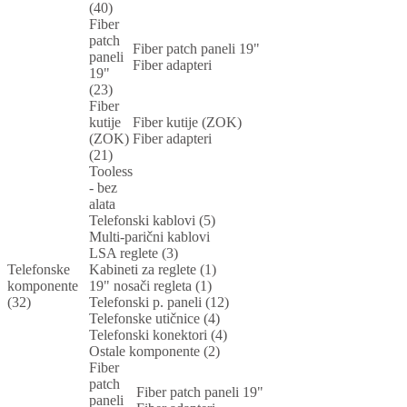
(40)
Fiber
patch
Fiber patch paneli 19"
paneli
Fiber adapteri
19"
(23)
Fiber
kutije
Fiber kutije (ZOK)
(ZOK)
Fiber adapteri
(21)
Tooless
- bez
alata
Telefonski kablovi (5)
Multi-parični kablovi
LSA reglete (3)
Telefonske
Kabineti za reglete (1)
komponente
19" nosači regleta (1)
(32)
Telefonski p. paneli (12)
Telefonske utičnice (4)
Telefonski konektori (4)
Ostale komponente (2)
Fiber
patch
Fiber patch paneli 19"
paneli