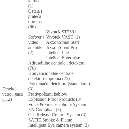
kartice
(1)
Ostala i
prateća
oprema
(66)
Vivotek ST7501
Softver i
Vivotek VAST (1)
video
AxxonSmart Start
analitika
AxxonSmart Pro
(2)
Intellect Lite
Intellect Enterprise
Adresabilne centrale i detektori
(70)
Konvencionalne centrale,
detektori i oprema (25)
Pojedinačni detektori (standalone)
Detekcija
(3)
vatre i gasa
Protivpožarni kablovi
(112)
Explosion Proof Products (3)
Voice & Fire Telephone System
EN Compliant (3)
Gas Release Control System (3)
SAFIE Smoke & Flame
Intelligent Eye camera system (3)